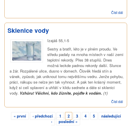
Číst dál
Boží
hlas
Sklenice vody
Izajáš 55,1-5
Sestry a bratři, léto je v plném proudu. Ve
středu padaly na mnoha místech v naší zemi
teplotní rekordy. Přes 38 stupňů. Dnes
možná leckde padnou rekordy další. Slunce
a žár. Rozpálené ulice, dusno v domech. Člověk hledá stín a
vánek, způsob, jak uniknout tomu největšímu vedru. Jenže pohybu,
práci, nákupu se nelze jen tak vyhnout. A pak ten krásný moment,
když si celí splavení a uhřátí v klidu sednete a dáte si sklenici
vody.
Vzhůru! Všichni, kdo žízníte, pojďte k vodám.
(1)
Číst dál
Skle
vod
« první
‹ předchozí
1
2
3
4
5
následující
Stránky
›
poslední »