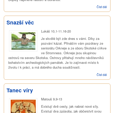
Číst dál
O
svo
přát
Kris
Snazší věc
vše
Lukáš 10,1-11.16-20
Je skvělé být zde dnes s vámi. Díky za
pozvání kázat. Přináším vám pozdravy ze
seniorátu Orkneje a ze sboru Skotské církve
ve Stromness. Orkneje jsou skupinou
ostrovů na severu Skotska. Ostrovy přitahují mnoho návštevníků
bohatstvím archeologických památek. Je to zajímavé místo k
životu i k práci, a má dobrého ducha soudržnosti.
Číst dál
Sna
věc
Tanec víry
Matouš 9,9-13
Existují dvě cesty, jak nabrat nové síly.
Existují dva způsoby, jak občerstvit svou