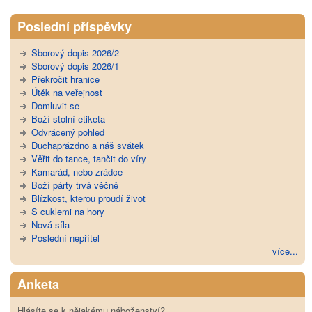
Poslední příspěvky
Sborový dopis 2026/2
Sborový dopis 2026/1
Překročit hranice
Útěk na veřejnost
Domluvit se
Boží stolní etiketa
Odvrácený pohled
Duchaprázdno a náš svátek
Věřit do tance, tančit do víry
Kamarád, nebo zrádce
Boží párty trvá věčně
Blízkost, kterou proudí život
S cuklemi na hory
Nová síla
Poslední nepřítel
více...
Anketa
Hlásíte se k nějakému náboženství?