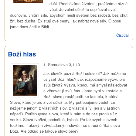
duši. Procházíme životem, prožíváme různé
věci. Je velmi důležité doplňovat svoji
duchovní, vnitřní sílu, abychom nešli světem bez radosti, bez chuti
žít, bez ducha. Existují dvě cesty, jak nabrat nové síly. O obou
jsme dnes četli v Bibli.
Číst dál
Tan
víry
Boží hlas
1. Samuelova 3,1-10
Jak člověk pozná Boží oslovení? Jak můžeme
uslyšet Boží hlas? Jak rozpoznáme výzvu pro
svůj život? Výzvu, kterou má smysl následovat
a věnovat jí svůj čas. Jsme nyní v kostele a
Boží slovo prostě patří ke kostelu, k církvi.
Slovo, které je pro život důležité. My potřebujeme vědět, že
nežijeme jenom z vlastních slov, z vlastní síly, jen s vlastních
nápadů. Potřebujeme slova, která k nám a do nás pronikají z
venku. Slova tvořivá, podnětná, hybná. Po takových slovech
toužíme. Takovým životadárným slovům se stručně říká slovo
Boží. Ale odkud se takové slovo bere?