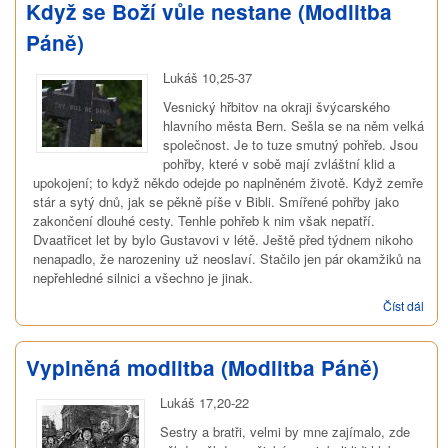
Když se Boží vůle nestane (Modlitba
Páně)
Lukáš 10,25-37
Vesnický hřbitov na okraji švýcarského
hlavního města Bern. Sešla se na něm velká
společnost. Je to tuze smutný pohřeb. Jsou
pohřby, které v sobě mají zvláštní klid a
upokojení; to když někdo odejde po naplněném životě. Když zemře
stár a sytý dnů, jak se pěkně píše v Bibli. Smířené pohřby jako
zakončení dlouhé cesty. Tenhle pohřeb k nim však nepatří.
Dvaatřicet let by bylo Gustavovi v létě. Ještě před týdnem nikoho
nenapadlo, že narozeniny už neoslaví. Stačilo jen pár okamžiků na
nepřehledné silnici a všechno je jinak.
Číst dál
Kdy
Boží
nes
(Mod
Vyplněná modlitba (Modlitba Páně)
Pán
Lukáš 17,20-22
Sestry a bratři, velmi by mne zajímalo, zde