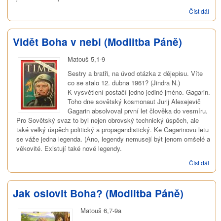
Číst dál
Jak 
jme
Bůh
(Mod
Vidět Boha v nebi (Modlitba Páně)
Pán
Matouš 5,1-9
Sestry a bratři, na úvod otázka z dějepisu. Víte
co se stalo 12. dubna 1961? (Jindra N.)
K vysvětlení postačí jedno jediné jméno. Gagarin.
Toho dne sovětský kosmonaut Jurij Alexejevič
Gagarin absolvoval první let člověka do vesmíru.
Pro Sovětský svaz to byl nejen obrovský technický úspěch, ale
také velký úspěch politický a propagandistický. Ke Gagarinovu letu
se váže jedna legenda. (Ano, legendy nemusejí být jenom omšelé a
věkovité. Existují také nové legendy.
Číst dál
Vidě
Boh
nebi
(Mod
Jak oslovit Boha? (Modlitba Páně)
Pán
Matouš 6,7-9a