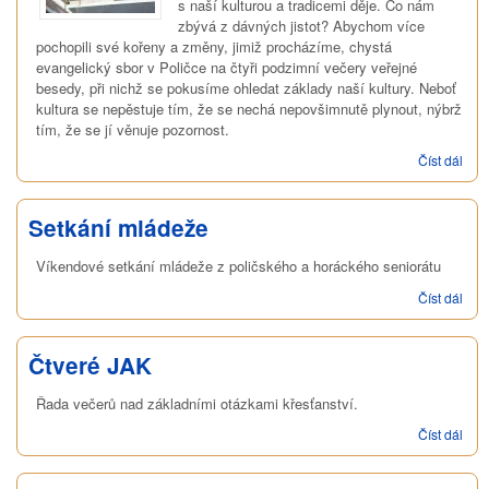
s naší kulturou a tradicemi děje. Co nám
zbývá z dávných jistot? Abychom více
pochopili své kořeny a změny, jimiž procházíme, chystá
evangelický sbor v Poličce na čtyři podzimní večery veřejné
besedy, při nichž se pokusíme ohledat základy naší kultury. Neboť
kultura se nepěstuje tím, že se nechá nepovšimnutě plynout, nýbrž
tím, že se jí věnuje pozornost.
Číst dál
Čtve
v
eva
kost
Setkání mládeže
Víkendové setkání mládeže z poličského a horáckého seniorátu
Číst dál
Setk
mlá
Čtveré JAK
Řada večerů nad základními otázkami křesťanství.
Číst dál
Čtve
JAK