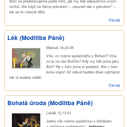
Boží se představujeme podle toho, jak my lidé odpouštíme svým
viníků. Ale když se řekne pokušení – „neuveď nás v pokušení“ –
jak se to vlastně dělá.
Číst dál
Hra
pok
(Mod
Pán
Lék (Modlitba Páně)
Matouš 18,23-35
Víte, co máme společného s Bohem? Víte,
co je na nás Božího? Kdy my lidé jsme jako
Bůh? Ne v čem jsme si podobni. Ale v čem
jsme stejní! Až odsud budete dnes odcházet,
tak to budete vědět.
Číst dál
Lék
(Mod
Pán
Bohatá úroda (Modlitba Páně)
Lukáš 12,13-21
Jednu věc máme společnou s boháčem
z Ježíšova podobenství.
Jednomu