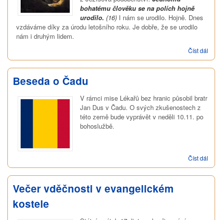
bohatému člověku se na polích hojně
urodilo.
(16)
I nám se urodilo. Hojně. Dnes
vzdáváme díky za úrodu letošního roku. Je dobře, že se urodilo
nám i druhým lidem.
Číst dál
Boh
úro
(Mod
Pán
Beseda o Čadu
V rámci mise Lékařů bez hranic působil bratr
Jan Dus v Čadu. O svých zkušenostech z
této země bude vyprávět v neděli 10.11. po
bohoslužbě.
Číst dál
Bes
o Č
Večer vděčnosti v evangelickém
kostele