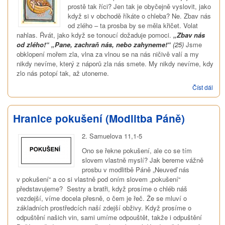
prostě tak říci? Jen tak je obyčejně vyslovit, jako
když si v obchodě říkáte o chleba? Ne. Zbav nás
od zlého – ta prosba by se měla křičet. Volat
nahlas. Řvát, jako když se tonoucí dožaduje pomoci.
„Zbav nás
od zlého!“ „Pane, zachraň nás, nebo zahyneme!“
(25)
Jsme
obklopení mořem zla, vlna za vlnou se na nás ničivě valí a my
nikdy nevíme, který z náporů zla nás smete. My nikdy nevíme, kdy
zlo nás potopí tak, až utoneme.
Číst dál
Modl
křik
(Mod
Pán
Hranice pokušení (Modlitba Páně)
2. Samuelova 11,1-5
Ono se řekne pokušení, ale co se tím
slovem vlastně myslí? Jak bereme vážně
prosbu v modlitbě Páně „Neuveď nás
v pokušení“ a co si vlastně pod oním slovem „pokušení“
představujeme? Sestry a bratři, když prosíme o chléb náš
vezdejší, víme docela přesně, o čem je řeč. Že se mluví o
základních prostředcích naší zdejší obživy. Když prosíme o
odpuštění našich vin, sami umíme odpouštět, takže i odpuštění