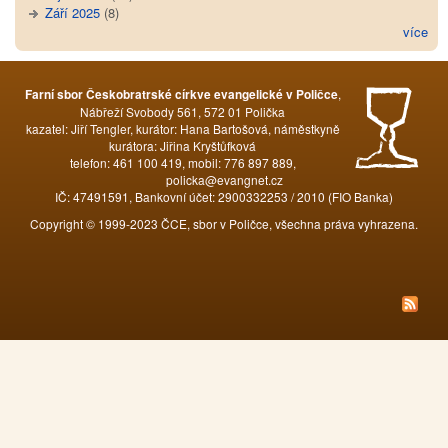
Září 2025
(8)
více
,
Farní sbor Českobratrské církve evangelické v Poličce
Nábřeží Svobody 561, 572 01 Polička
kazatel: Jiří Tengler, kurátor: Hana Bartošová, náměstkyně
kurátora: Jiřina Kryštůfková
telefon: 461 100 419, mobil: 776 897 889,
policka@evangnet.cz
IČ: 47491591, Bankovní účet: 2900332253 / 2010 (FIO Banka)
Copyright © 1999-2023 ČCE, sbor v Poličce, všechna práva vyhrazena.