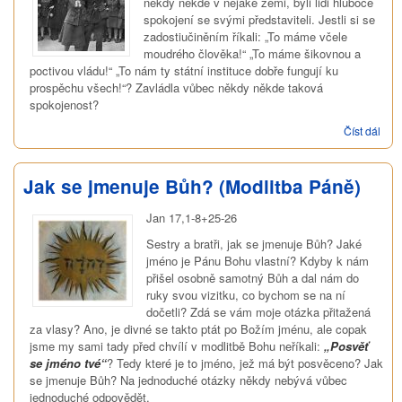
někdy někde v nějaké zemi, byli lidi hluboce
spokojení se svými představiteli. Jestli si se
zadostiučiněním říkali: „To máme včele
moudrého člověka!“ „To máme šikovnou a
poctivou vládu!“ „To nám ty státní instituce dobře fungují ku
prospěchu všech!“? Zavládla vůbec někdy někde taková
spokojenost?
Číst dál
Vyp
modl
(Mod
Pán
Jak se jmenuje Bůh? (Modlitba Páně)
Jan 17,1-8+25-26
Sestry a bratři, jak se jmenuje Bůh? Jaké
jméno je Pánu Bohu vlastní? Kdyby k nám
přišel osobně samotný Bůh a dal nám do
ruky svou vizitku, co bychom se na ní
dočetli? Zdá se vám moje otázka přitažená
za vlasy? Ano, je divné se takto ptát po Božím jménu, ale copak
jsme my sami tady před chvílí v modlitbě Bohu neříkali:
„Posvěť
se jméno tvé“
? Tedy které je to jméno, jež má být posvěceno? Jak
se jmenuje Bůh? Na jednoduché otázky někdy nebývá vůbec
jednoduché odpovědět.