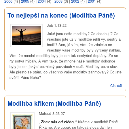
2006
(4)
|
2005
(4)
|
2004
(4)
|
2003
(3)
|
2002
(4)
|
2001
(4)
To nejlepší na konec (Modlitba Páně)
Jób 1,13-22
Jaké jsou naše modlitby? Co obsahují? Co
všechno jste už v modlitbě řekli vy, sestry a
bratři? Ano, já vím, vím, že zdaleka ne
všechny vaše modlitby byly vyřčeny nahlas.
Vím, že mnohé modlitby byly jenom tak neslyšně šeptány. Že se
rty sotva hýbaly. A vím také, že mnohé naše modlitby dokonce
byly jenom jakýsi bezhlesý povzdech v duši. Modlitby beze slov.
Ale přesto se ptám, co všechno vaše modlitby zahrnovaly? Co jste
svěřili Pánu Bohu?
Číst dál
To
nejl
na 
(Mod
Modlitba křikem (Modlitba Páně)
Pán
Matouš 8,23-27
„Zbav nás od zlého,“
říkáme v modlitbě Páně.
Říkáme. Ale copak se taková slova dají jen