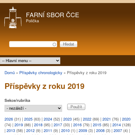
Přejít k hlavnímu obsahu
FARNÍ SBOR ČCE
Polička
Hledat
Vyhledávání
Hlavní menu
Domů
»
Příspěvky chronologicky
»
Příspěvky z roku 2019
Jste zde
Příspěvky z roku 2019
Sekce/rubrika
2026
(31)
|
2025
(63)
|
2024
(52)
|
2023
(45)
|
2022
(69)
|
2021
(76)
|
2020
(74)
|
2019
(88)
|
2018
(95)
|
2017
(33)
|
2016
(79)
|
2015
(85)
|
2014
(128)
|
2013
(58)
|
2012
(9)
|
2011
(9)
|
2010
(1)
|
2009
(3)
|
2008
(3)
|
2007
(4)
|