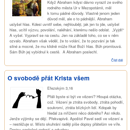
Když Abraham kdysi dávno vyrazil ze svého
rodného města Ur v Mezopotámii, měl
k tomu pádné důvody. Vlastně jenom jeden
důvod měl, ale o to pádnější. Abraham
uslyšel hlas. Kdesi uvnitř sebe, nejhlouběji, jak jen to jde, uslyšel
hlas, ucítil výzvu, povolání, naléhání, kterému nešlo odolat. „Vyjdi!“
A vyšel. Vypravil se na cestu. Jen na základě toho, co se v něm
ozvalo. Abraham však věděl, že to volání, že to pozvání je tak
silné a mocné, že mu klidně může říkat Boží hlas. Bůh promlouvá.
Sám Bůh jej vybídnul k cestě. A Abraham poslechl.
Číst dál
Jak
oslo
Boh
(Mod
O svobodě přát Krista všem
Pán
Efezským 3,16
Přáli byste si být ve vězení? Hloupá otázka,
což. Vězení je ztráta svobody, ztráta pohodlí,
soukromí, ztráta blízkých lidí. Kdopak by
hledal za mřížemi něco dobrého? Asi nikdo.
Jenže výjimky se dějí. Překvapivě. Apoštol Pavel sedí ve vězení a
– nestěžuje si. Místo skuhrání raději píše dopisy přátelům ve víře.
Dopisy naplněné radostí a odvahou.