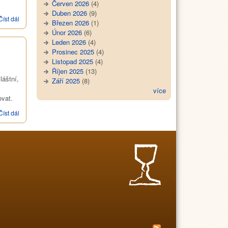
Červen 2026
(4)
Duben 2026
(9)
Číst dál
Nábřeží svobody 2004/2
Březen 2026
(1)
Únor 2026
(6)
Leden 2026
(4)
Prosinec 2025
(4)
Listopad 2025
(4)
Říjen 2025
(13)
láštní,
Září 2025
(8)
více
ovat.
Číst dál
Nábřeží svobody 2004/1