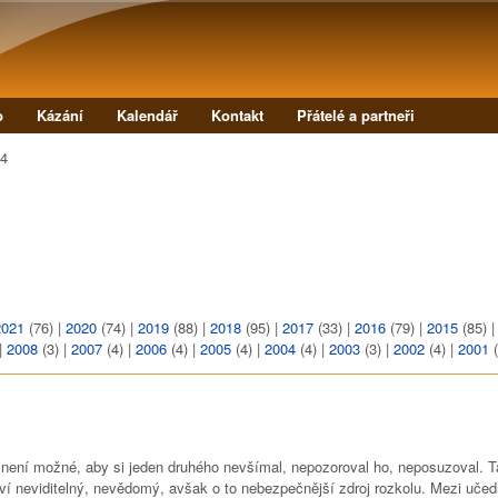
Přejít k hlavnímu obsahu
b
Kázání
Kalendář
Kontakt
Přátelé a partneři
04
2021
(76)
|
2020
(74)
|
2019
(88)
|
2018
(95)
|
2017
(33)
|
2016
(79)
|
2015
(85)
|
2008
(3)
|
2007
(4)
|
2006
(4)
|
2005
(4)
|
2004
(4)
|
2003
(3)
|
2002
(4)
|
2001
(
, není možné, aby si jeden druhého nevšímal, nepozoroval ho, neposuzoval. T
í neviditelný, nevědomý, avšak o to nebezpečnější zdroj rozkolu. Mezi učed