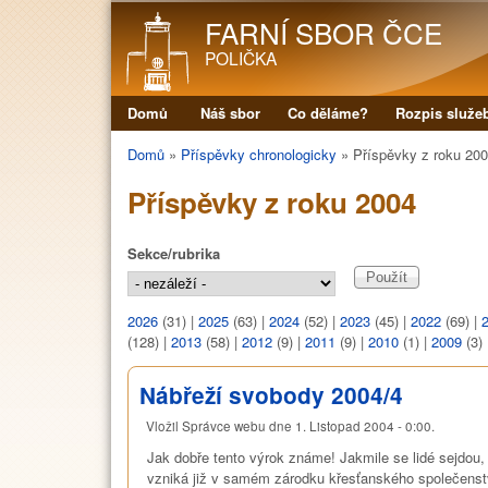
FARNÍ SBOR ČCE
POLIČKA
Domů
Náš sbor
Co děláme?
Rozpis služe
Hlavní menu
Domů
»
Příspěvky chronologicky
»
Příspěvky z roku 20
Jste zde
Příspěvky z roku 2004
Sekce/rubrika
2026
(31)
|
2025
(63)
|
2024
(52)
|
2023
(45)
|
2022
(69)
|
(128)
|
2013
(58)
|
2012
(9)
|
2011
(9)
|
2010
(1)
|
2009
(3)
Nábřeží svobody 2004/4
Vložil
Správce webu
dne
1. Listopad 2004 - 0:00
.
Jak dobře tento výrok známe! Jakmile se lidé sejdou
vzniká již v samém zárodku křesťanského společenstv