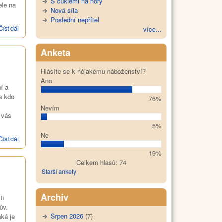
S cuklemi na hory
ele na
Nová síla
Poslední nepřítel
Číst dál
Nábřeží svobody 2004/4
více...
Anketa
Hlásíte se k nějakému náboženství?
Ano
í a
 a kdo
76%
Nevím
 vás
5%
Ne
Číst dál
Nábřeží svobody 2004/3
19%
Celkem hlasů: 74
Starší ankety
Archiv
ti
ův.
Srpen 2026
(7)
ká je