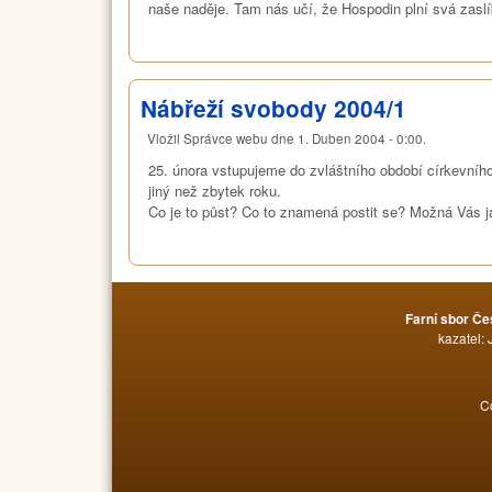
naše naděje. Tam nás učí, že Hospodin plní svá zaslí
Nábřeží svobody 2004/1
Vložil
Správce webu
dne
1. Duben 2004 - 0:00
.
25. února vstupujeme do zvláštního období církevního
jiný než zbytek roku.
Co je to půst? Co to znamená postit se? Možná Vás ja
Farní sbor Če
kazatel: 
C