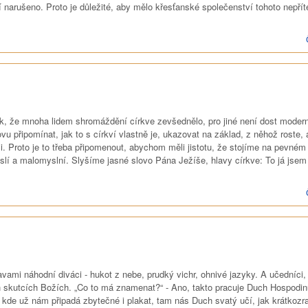
í narušeno. Proto je důležité, aby mělo křesťanské společenství tohoto nepřít
, že mnoha lidem shromáždění církve zevšednělo, pro jiné není dost modern
znovu připomínat, jak to s církví vlastně je, ukazovat na základ, z něhož roste,
ci. Proto je to třeba připomenout, abychom měli jistotu, že stojíme na pevném
eslí a malomyslní. Slyšíme jasné slovo Pána Ježíše, hlavy církve: To já jsem
ami náhodní diváci - hukot z nebe, prudký vichr, ohnivé jazyky. A učedníci, 
 skutcích Božích. „Co to má znamenat?“ - Ano, takto pracuje Duch Hospodin
kde už nám připadá zbytečné i plakat, tam nás Duch svatý učí, jak krátkozra