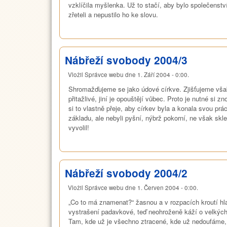
vzklíčila myšlenka. Už to stačí, aby bylo společenstv
zřeteli a nepustilo ho ke slovu.
Nábřeží svobody 2004/3
Vložil
Správce webu
dne
1. Září 2004 - 0:00
.
Shromažďujeme se jako údové církve. Zjišťujeme však
přitažlivé, jiní je opouštějí vůbec. Proto je nutné si 
si to vlastně přeje, aby církev byla a konala svou prá
základu, ale nebyli pyšní, nýbrž pokorní, ne však skl
vyvolil!
Nábřeží svobody 2004/2
Vložil
Správce webu
dne
1. Červen 2004 - 0:00
.
„Co to má znamenat?“ žasnou a v rozpacích kroutí hlav
vystrašení padavkové, teď neohroženě káží o velkých
Tam, kde už je všechno ztracené, kde už nedoufáme, 