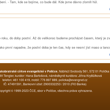
bení. - Tam, kde se bojíme, co bude dál. Kde jsme dávno zlomili hůl.
 roku, do doby postní. Až do velikonoc budeme procházet časem, který je zv
ko první napadne, že postní doba je ten čas, kdy se nesmí jíst maso a tanc
, Nábřeží Svobody 561, 572 01 Polička
skobratrské církve evangelické v Poličce
Jiří Tengler, kurátor: Hana Bartošová, náměstkyně kurátora: Jiřina Kryštůfková
telefon: 461 100 419, mobil: 776 897 889, policka@evangnet.cz
IČ: 47491591, Bankovní účet: 2900332253 / 2010 (FIO Banka)
opyright © 1999-2023 ČCE, sbor v Poličce, všechna práva vyhrazena.