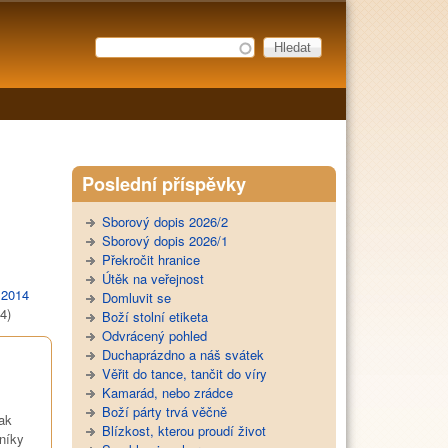
Hledat
Vyhledávání
Poslední příspěvky
Sborový dopis 2026/2
Sborový dopis 2026/1
Překročit hranice
Útěk na veřejnost
|
2014
Domluvit se
4)
Boží stolní etiketa
Odvrácený pohled
Duchaprázdno a náš svátek
Věřit do tance, tančit do víry
Kamarád, nebo zrádce
Boží párty trvá věčně
ak
Blízkost, kterou proudí život
níky