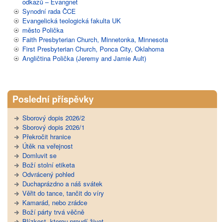
odkazů – Evangnet
Synodní rada ČCE
Evangelická teologická fakulta UK
město Polička
Faith Presbyterian Church, Minnetonka, Minnesota
First Presbyterian Church, Ponca City, Oklahoma
Angličtina Polička (Jeremy and Jamie Ault)
Poslední příspěvky
Sborový dopis 2026/2
Sborový dopis 2026/1
Překročit hranice
Útěk na veřejnost
Domluvit se
Boží stolní etiketa
Odvrácený pohled
Duchaprázdno a náš svátek
Věřit do tance, tančit do víry
Kamarád, nebo zrádce
Boží párty trvá věčně
Blízkost, kterou proudí život