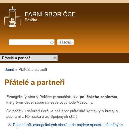
Přejít k hlavnímu obsahu
FARNÍ SBOR ČCE
Polička
Hledat
Vyhledávání
Hlavní menu
Domů
»
Přátelé a partneři
Jste zde
Přátelé a partneři
Evangelický sbor v Poličce je součástí tzv.
poličského seniorátu
,
který tvoří devět sborů na severovýchodě Vysočiny.
Od začátku tisíciletí udržuje náš sbor přátelské kontakty s bratry a
sestrami z Německa a ze Spojených států.
Rozcestník evangelických sborů, kde najdete spoustu užitečných