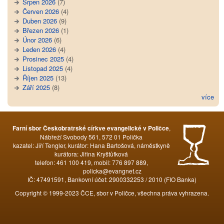
Srpen 2026
(7)
Červen 2026
(4)
Duben 2026
(9)
Březen 2026
(1)
Únor 2026
(6)
Leden 2026
(4)
Prosinec 2025
(4)
Listopad 2025
(4)
Říjen 2025
(13)
Září 2025
(8)
více
,
Farní sbor Českobratrské církve evangelické v Poličce
Nábřeží Svobody 561, 572 01 Polička
kazatel: Jiří Tengler, kurátor: Hana Bartošová, náměstkyně
kurátora: Jiřina Kryštůfková
telefon: 461 100 419, mobil: 776 897 889,
policka@evangnet.cz
IČ: 47491591, Bankovní účet: 2900332253 / 2010 (FIO Banka)
Copyright © 1999-2023 ČCE, sbor v Poličce, všechna práva vyhrazena.