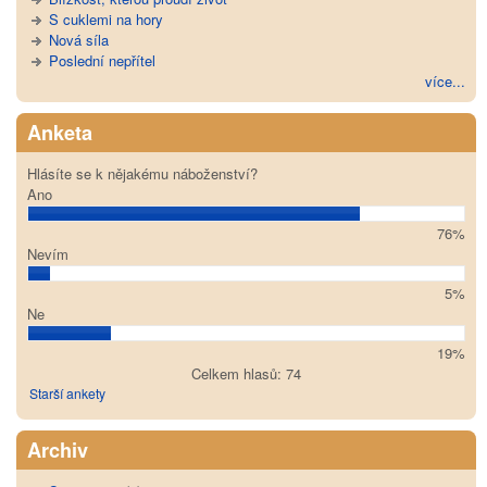
S cuklemi na hory
Nová síla
Poslední nepřítel
více...
Anketa
Hlásíte se k nějakému náboženství?
Ano
76%
Nevím
5%
Ne
19%
Celkem hlasů: 74
Starší ankety
Archiv