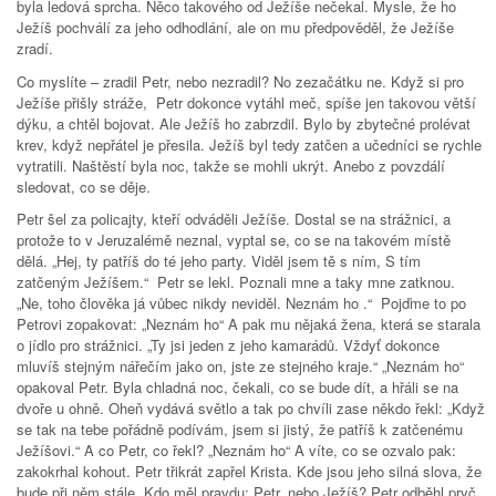
byla ledová sprcha. Něco takového od Ježíše nečekal. Mysle, že ho
Ježíš pochválí za jeho odhodlání, ale on mu předpověděl, že Ježíše
zradí.
Co myslíte – zradil Petr, nebo nezradil? No zezačátku ne. Když si pro
Ježíše přišly stráže, Petr dokonce vytáhl meč, spíše jen takovou větší
dýku, a chtěl bojovat. Ale Ježíš ho zabrzdil. Bylo by zbytečné prolévat
krev, když nepřátel je přesila. Ježíš byl tedy zatčen a učedníci se rychle
vytratili. Naštěstí byla noc, takže se mohli ukrýt. Anebo z povzdálí
sledovat, co se děje.
Petr šel za policajty, kteří odváděli Ježíše. Dostal se na strážnici, a
protože to v Jeruzalémě neznal, vyptal se, co se na takovém místě
dělá. „Hej, ty patříš do té jeho party. Viděl jsem tě s ním, S tím
zatčeným Ježíšem.“ Petr se lekl. Poznali mne a taky mne zatknou.
„Ne, toho člověka já vůbec nikdy neviděl. Neznám ho .“ Pojďme to po
Petrovi zopakovat: „Neznám ho“ A pak mu nějaká žena, která se starala
o jídlo pro strážnici. „Ty jsi jeden z jeho kamarádů. Vždyť dokonce
mluvíš stejným nářečím jako on, jste ze stejného kraje.“ „Neznám ho“
opakoval Petr. Byla chladná noc, čekali, co se bude dít, a hřáli se na
dvoře u ohně. Oheň vydává světlo a tak po chvíli zase někdo řekl: „Když
se tak na tebe pořádně podívám, jsem si jistý, že patříš k zatčenému
Ježíšovi.“ A co Petr, co řekl? „Neznám ho“ A víte, co se ozvalo pak:
zakokrhal kohout. Petr třikrát zapřel Krista. Kde jsou jeho silná slova, že
bude při něm stále. Kdo měl pravdu: Petr, nebo Ježíš? Petr odběhl pryč