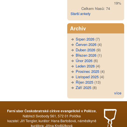
19%
Celkem hlasů: 74
Starší ankety
Archiv
Srpen 2026
(7)
Červen 2026
(4)
Duben 2026
(9)
Březen 2026
(1)
Únor 2026
(6)
Leden 2026
(4)
Prosinec 2025
(4)
Listopad 2025
(4)
Říjen 2025
(13)
Září 2025
(8)
více
,
Farní sbor Českobratrské církve evangelické v Poličce
Nábřeží Svobody 561, 572 01 Polička
kazatel: Jiří Tengler, kurátor: Hana Bartošová, náměstkyně
kurátora: Jiřina Kryštůfková