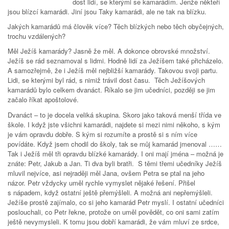
dost lidí, se kterými se kamarádím. Jenže někteří
jsou blízcí kamarádi. Jiní jsou Taky kamarádi, ale ne tak na blízku.
Jakých kamarádů má člověk více? Těch blízkých nebo těch obyčejných,
trochu vzdálených?
Měl Ježíš kamarády? Jasně že měl. A dokonce obrovské množství.
Ježíš se rád seznamoval s lidmi. Hodně lidí za Ježíšem také přicházelo.
A samozřejmě, že i Ježíš měl nejbližší kamarády. Takovou svoji partu.
Lidi, se kterými byl rád, s nimiž trávil dost času. Těch Ježíšových
kamarádů bylo celkem dvanáct. Říkalo se jim učedníci, později se jim
začalo říkat apoštolové.
Dvanáct – to je docela veliká skupina. Skoro jako taková menší třída ve
škole. I když jste všichni kamarádi, najdete si mezi nimi někoho, s kým
je vám opravdu dobře. S kým si rozumíte a prostě si s ním více
povídáte. Když jsem chodil do školy, tak se můj kamarád jmenoval ……
Tak i Ježíš měl tři opravdu blízké kamarády. I oni mají jména – možná je
znáte: Petr, Jakub a Jan. Ti dva byli bratři. S těmi třemi učedníky Ježíš
mluvil nejvíce, asi nejraději měl Jana, ovšem Petra se ptal na jeho
názor. Petr vždycky uměl rychle vymyslet nějaké řešení. Přišel
s nápadem, když ostatní ještě přemýšleli. A možná ani nepřemýšleli.
Ježíše prostě zajímalo, co si jeho kamarád Petr myslí. I ostatní učedníci
poslouchali, co Petr řekne, protože on uměl povědět, co oni sami zatím
ještě nevymysleli. K tomu jsou dobří kamarádi, že vám mluví ze srdce,