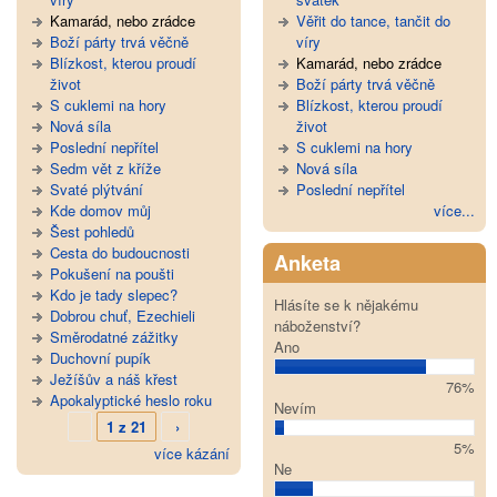
Kamarád, nebo zrádce
Věřit do tance, tančit do
Boží párty trvá věčně
víry
Blízkost, kterou proudí
Kamarád, nebo zrádce
život
Boží párty trvá věčně
S cuklemi na hory
Blízkost, kterou proudí
Nová síla
život
Poslední nepřítel
S cuklemi na hory
Sedm vět z kříže
Nová síla
Svaté plýtvání
Poslední nepřítel
Kde domov můj
více...
Šest pohledů
Cesta do budoucnosti
Anketa
Pokušení na poušti
Kdo je tady slepec?
Hlásíte se k nějakému
Dobrou chuť, Ezechieli
náboženství?
Směrodatné zážitky
Ano
Duchovní pupík
Ježíšův a náš křest
76%
Apokalyptické heslo roku
Nevím
1 z 21
›
5%
více kázání
Ne