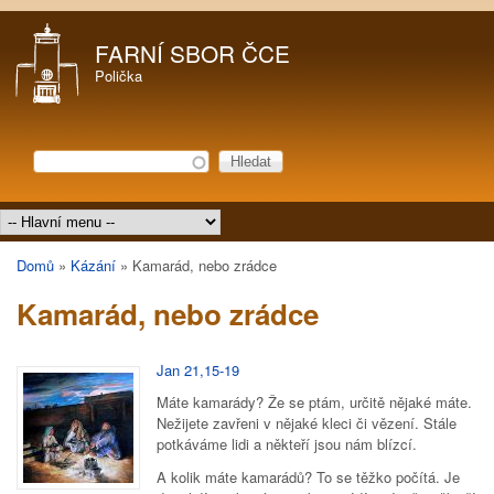
Přejít k hlavnímu obsahu
FARNÍ SBOR ČCE
Polička
Hledat
Vyhledávání
Hlavní menu
Domů
»
Kázání
»
Kamarád, nebo zrádce
Jste zde
Kamarád, nebo zrádce
Jan 21,15-19
Máte kamarády? Že se ptám, určitě nějaké máte.
Nežijete zavřeni v nějaké kleci či vězení. Stále
potkáváme lidi a někteří jsou nám blízcí.
A kolik máte kamarádů? To se těžko počítá. Je