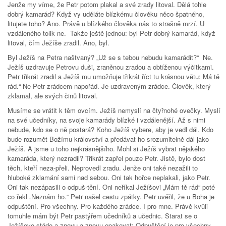
Jenže my víme, že Petr potom plakal a své zrady litoval. Dělá tohle
dobrý kamarád? Když vy uděláte blízkému člověku něco špatného,
litujete toho? Ano. Právě u blízkého člověka nás to strašně mrzí. U
vzdáleného tolik ne. Takže ještě jednou: byl Petr dobrý kamarád, když
litoval, čím Ježíše zradil. Ano, byl.
Byl Ježíš na Petra naštvaný? „Už se s tebou nebudu kamarádit?“ Ne.
Ježíš uzdravuje Petrovu duši, zraněnou zradou a obtíženou výčitkami.
Petr třikrát zradil a Ježíš mu umožňuje třikrát říct tu krásnou větu: Má tě
rád.“ Ne Petr zrádcem napořád. Je uzdraveným zrádce. Člověk, který
zklamal, ale svých činů litoval.
Musíme se vrátit k těm ovcím. Ježíš nemyslí na čtyřnohé ovečky. Myslí
na své učedníky, na svoje kamarády blízké i vzdálenější. Až s nimi
nebude, kdo se o ně postará? Koho Ježíš vybere, aby je vedl dál. Kdo
bude rozumět Božímu království a předávat ho srozumitelně dál jako
Ježíš. A jsme u toho nejkrásnějšího. Mohl si Ježíš vybrat nějakého
kamaráda, který nezradil? Třikrát zapřel pouze Petr. Jistě, bylo dost
těch, kteří neza-přeli. Neprovedl zradu. Jenže oni také nezažili to
hluboké zklamání sami nad sebou. Oni tak hořce neplakali, jako Petr.
Oni tak nezápasili o odpuš-tění. Oni neříkal Ježíšovi „Mám tě rád“ poté
co řekl „Neznám ho.“ Petr našel cestu zpátky. Petr uvěřil, že u Boha je
odpuštění. Pro všechny. Pro každého zrádce. I pro mne. Právě kvůli
tomuhle mám být Petr pastýřem učedníků a učednic. Starat se o
Ježíšovo stádo a znovu a znovu opakovat: Odpuštění je pro všechny.