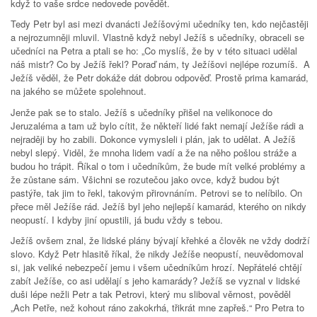
když to vaše srdce nedovede povědět.
Tedy Petr byl asi mezi dvanácti Ježíšovými učedníky ten, kdo nejčastěji
a nejrozumněji mluvil. Vlastně když nebyl Ježíš s učedníky, obraceli se
učedníci na Petra a ptali se ho: „Co myslíš, že by v této situaci udělal
náš mistr? Co by Ježíš řekl? Poraď nám, ty Ježíšovi nejlépe rozumíš. A
Ježíš věděl, že Petr dokáže dát dobrou odpověď. Prostě prima kamarád,
na jakého se můžete spolehnout.
Jenže pak se to stalo. Ježíš s učedníky přišel na velikonoce do
Jeruzaléma a tam už bylo cítit, že někteří lidé fakt nemají Ježíše rádi a
nejraději by ho zabili. Dokonce vymysleli i plán, jak to udělat. A Ježíš
nebyl slepý. Viděl, že mnoha lidem vadí a že na něho pošlou stráže a
budou ho trápit. Říkal o tom i učedníkům, že bude mít velké problémy a
že zůstane sám. Všichni se rozutečou jako ovce, když budou být
pastýře, tak jim to řekl, takovým přirovnáním. Petrovi se to nelíbilo. On
přece měl Ježíše rád. Ježíš byl jeho nejlepší kamarád, kterého on nikdy
neopustí. I kdyby jiní opustili, já budu vždy s tebou.
Ježíš ovšem znal, že lidské plány bývají křehké a člověk ne vždy dodrží
slovo. Když Petr hlasitě říkal, že nikdy Ježíše neopustí, neuvědomoval
si, jak veliké nebezpečí jemu i všem učedníkům hrozí. Nepřátelé chtějí
zabít Ježíše, co asi udělají s jeho kamarády? Ježíš se vyznal v lidské
duši lépe nežli Petr a tak Petrovi, který mu sliboval věrnost, pověděl
„Ach Petře, než kohout ráno zakokrhá, třikrát mne zapřeš.“ Pro Petra to