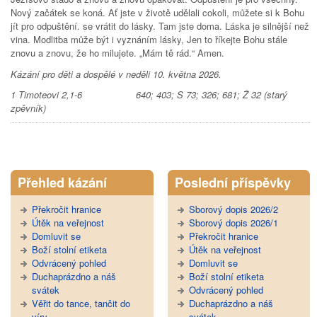
Nový začátek se koná. Ať jste v životě udělali cokoli, můžete si k Bohu
jít pro odpuštění. se vrátit do lásky. Tam jste doma. Láska je silnější než
vina. Modlitba může být i vyznáním lásky, Jen to říkejte Bohu stále
znovu a znovu, že ho milujete. „Mám tě rád.“ Amen.
Kázání pro děti a dospělé v neděli 10. května 2026.
1 Timoteovi 2,1-6 640; 403; S 73; 326; 681; Ž 32 (starý
zpěvník)
Tweet Widget
Přehled kázání
Poslední příspěvky
Překročit hranice
Sborový dopis 2026/2
Útěk na veřejnost
Sborový dopis 2026/1
Domluvit se
Překročit hranice
Boží stolní etiketa
Útěk na veřejnost
Odvrácený pohled
Domluvit se
Duchaprázdno a náš
Boží stolní etiketa
svátek
Odvrácený pohled
Věřit do tance, tančit do
Duchaprázdno a náš
víry
svátek