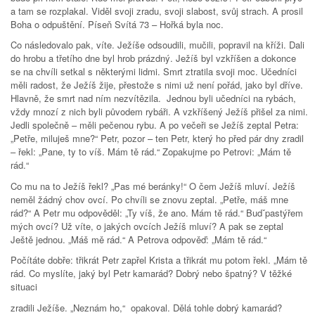
a tam se rozplakal. Viděl svoji zradu, svoji slabost, svůj strach. A prosil
Boha o odpuštění. Píseň Svítá 73 – Hořká byla noc.
Co následovalo pak, víte. Ježíše odsoudili, mučili, popravil na kříži. Dali
do hrobu a třetího dne byl hrob prázdný. Ježíš byl vzkříšen a dokonce
se na chvíli setkal s některými lidmi. Smrt ztratila svoji moc. Učedníci
měli radost, že Ježíš žije, přestože s nimi už není pořád, jako byl dříve.
Hlavně, že smrt nad ním nezvítězila. Jednou byli učedníci na rybách,
vždy mnozí z nich byli původem rybáři. A vzkříšený Ježíš přišel za nimi.
Jedli společně – měli pečenou rybu. A po večeři se Ježíš zeptal Petra:
„Petře, miluješ mne?“ Petr, pozor – ten Petr, který ho před pár dny zradil
– řekl: „Pane, ty to víš. Mám tě rád.“ Zopakujme po Petrovi: „Mám tě
rád.“
Co mu na to Ježíš řekl? „Pas mé beránky!“ O čem Ježíš mluví. Ježíš
neměl žádný chov ovcí. Po chvíli se znovu zeptal. „Petře, máš mne
rád?“ A Petr mu odpověděl: „Ty víš, že ano. Mám tě rád.“ Budˇpastýřem
mých ovcí? Už víte, o jakých ovcích Ježíš mluví? A pak se zeptal
Ještě jednou. „Máš mě rád.“ A Petrova odpověď: „Mám tě rád.“
Počítáte dobře: třikrát Petr zapřel Krista a třikrát mu potom řekl. „Mám tě
rád. Co myslíte, jaký byl Petr kamarád? Dobrý nebo špatný? V těžké
situaci
zradili Ježíše. „Neznám ho,“ opakoval. Dělá tohle dobrý kamarád?