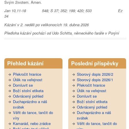
Svým životem. Amen.
Jan 10,11-18 548; S 37; 352; 199; 420; 533 Ez
34
Kázání v 2. neděli po velikonocích 19. dubna 2026
Předloha kázání pochází od Udo Schitta, německého faráře v Porýní
Tweet Widget
Přehled kázání
Poslední příspěvky
Překročit hranice
Sborový dopis 2026/2
Útěk na veřejnost
Sborový dopis 2026/1
Domluvit se
Překročit hranice
Boží stolní etiketa
Útěk na veřejnost
Odvrácený pohled
Domluvit se
Duchaprázdno a náš
Boží stolní etiketa
svátek
Odvrácený pohled
Věřit do tance, tančit do
Duchaprázdno a náš
víry
svátek
Kamarád, nebo zrádce
Věřit do tance, tančit do
Boží párty trvá věčně
víry