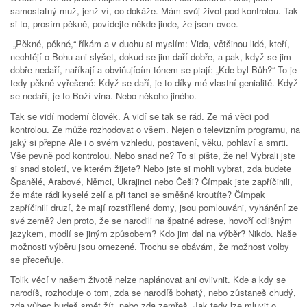
samostatný muž, jenž ví, co dokáže. Mám svůj život pod kontrolou. Tak
si to, prosím pěkně, povídejte někde jinde, že jsem ovce.
„Pěkné, pěkné,“ říkám a v duchu si myslím: Vida, většinou lidé, kteří,
nechtějí o Bohu ani slyšet, dokud se jim daří dobře, a pak, když se jim
dobře nedaří, naříkají a obviňujícím tónem se ptají: „Kde byl Bůh?“ To je
tedy pěkně vyřešené: Když se daří, je to díky mé vlastní genialitě. Když
se nedaří, je to Boží vina. Nebo někoho jiného.
Tak se vidí moderní člověk. A vidí se tak se rád. Že má věci pod
kontrolou. Že může rozhodovat o všem. Nejen o televizním programu, na
jaký si přepne Ale i o svém vzhledu, postavení, věku, pohlaví a smrti.
Vše pevně pod kontrolou. Nebo snad ne? To si pište, že ne! Vybrali jste
si snad století, ve kterém žijete? Nebo jste si mohli vybrat, zda budete
Španělé, Arabové, Němci, Ukrajinci nebo Češi? Čímpak jste zapříčinili,
že máte rádi kyselé zelí a při tanci se směšně kroutíte? Čímpak
zapříčinili druzí, že mají rozstřílené domy, jsou pomlouváni, vyhánění ze
své země? Jen proto, že se narodili na špatné adrese, hovoří odlišným
jazykem, modlí se jiným způsobem? Kdo jim dal na výběr? Nikdo. Naše
možnosti výběru jsou omezené. Trochu se obávám, že možnost volby
se přeceňuje.
Tolik věcí v našem životě nelze naplánovat ani ovlivnit. Kde a kdy se
narodíš, rozhoduje o tom, zda se narodíš bohatý, nebo zůstaneš chudý,
zda vůbec budeš smět žít, nebo zda zemřeš. Jak tedy lze mluvit o