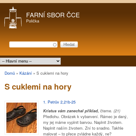
Přejít k hlavnímu obsahu
FARNÍ SBOR ČCE
Polička
Hledat
Vyhledávání
Hlavní menu
Domů
»
Kázání
»
S cuklemi na hory
Jste zde
S cuklemi na hory
1. Petrův 2,21b-25
Kristus vám zanechal příklad,
čteme.
(21)
Předlohu. Obrázek k vybarvení. Rámec je daný,
my jej máme vyplnit barvou. Naplnit životem.
Naplnit naším životem. Zní to snadno. Takhle
malovat – to přece zvládne každý, ne?