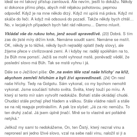
ideál se mi takový přístup zamlouvá. Ale nevím, jestli to dokážu. Někdy
si dokonce přímo přeju, abych měl nějakou pohotovou, peprnou
odpověď. Když je na mne někdo drzý. Když mi upírá má práva. Když mi
skáče do řeči. A když mě odsouvá do pozadí. Takže někdy bych chtěl…
No, v lecjakých případech bych fakt rád někomu… Darmo mluvit.
Vkládal vše do rukou toho, jenž soudí spravedlivě.
(23)
Dobrá. S tím
zas do jisté míry držím krok. Nemáme soudit sami. Nemáme se mstít.
OK, někdy je to těžké, někdy bych nejraději oplatil (tedy slovy), ale
žijeme přece v civilizované zemi. A i kdyby ne: raději spoléhám na to,
že Bůh mne pomstí. Ježíš se mohl vyhnout mstě, poněvadž věděl, že
poslední slovo má Bůh. Tak se mstě vyhnu i já.
Dále se o Ježíšovi píše:
On ‚na svém těle vzal naše hříchy‘ na kříž,
abychom zemřeli hříchům a byli živi spravedlnosti.
(24)
On nesl
naše hříchy. Tedy na Golgotu. Sám vykonal, co my bychom nemohli
vykonat. Jsme součástí tohoto světa. Světa, který touží po míru. A
který si tento mír sám vytvořit nedokáže. Bohatí stále okrádají chudé.
Chudáci stále prchají před hladem a válkou. Stále vládne násilí a stále
se na něj reaguje protinásilím. A pak lze slyšet: „Já za nic nemůžu. To
ten druhý začal. Já jsem úplně jinačí. Mně se to vlastně ani pořádně
netýká.“
Jelikož my sami to nedokážeme, On, ten Čistý, který neznal vinu a
nepronesl ani jedno lživé slovo, vzal na sebe naši vinu, naložil si ji a