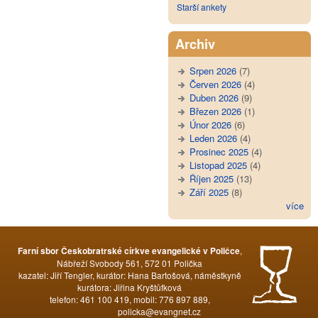
Starší ankety
Archiv
Srpen 2026
(7)
Červen 2026
(4)
Duben 2026
(9)
Březen 2026
(1)
Únor 2026
(6)
Leden 2026
(4)
Prosinec 2025
(4)
Listopad 2025
(4)
Říjen 2025
(13)
Září 2025
(8)
více
,
Farní sbor Českobratrské církve evangelické v Poličce
Nábřeží Svobody 561, 572 01 Polička
kazatel: Jiří Tengler, kurátor: Hana Bartošová, náměstkyně
kurátora: Jiřina Kryštůfková
telefon: 461 100 419, mobil: 776 897 889,
policka@evangnet.cz