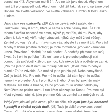
odnesl na kříž. Abychom mohli žít. Ale ne tak jako dosud. Abychom
nyní žili pro spravedlnost. Abychom mohli žít tak, jak se to správné před
Bohem. Ve světle velikonoc. Ve světle vzkříšení. Prožhnuti Boží láskou
k lidem.
Jeho rány vás uzdravily.
(25)
Zde se ozývá velký pátek, den
ukřižování. Smysl smrti, která je sama o sobě nesmyslná. Že Bůh
tohoto člověka nenechá ve smrti, nýbrž jej vzkřísí, dá mu život, aby
všichni, kdo v něj věří, nebyli ztraceni, nýbrž aby měli život věčný.
Zemřel pro vás. Vstal z mrtvých pro vás, abyste i vy mohli žít. Pro vás!
Mnohým lidem (včetně teologů) je tohle formulace „pro vás“ kamenem
úrazu. Provokací. Nechtějí to tak nechat. A nechtějí přijmout pro svůj
život, že i oni to potřebují. Že oni, ano oni, pro sebe potřebují cizí
pomoc. Že potřebují k životu pomoc, kdy někdo jde a obětuje se za ně.
„Pro mě jste to dělat nemusel,“ říkají pak rádi. „Kvůli mně to nebylo
nutné.“ Zní to zdvořile. Ale možná je to jen hloupé. Nebo namyšlené.
Což je totéž. Ne. Pro mě. Pro mě to udělal. Já sám bych to udělat
nemohl – pro sebe. A ani pro nikoho jiného. Dnes byl pokřtěn malý
Matýsek. Na křtu je krásné, že ho pro vás musí udělat někdo jiný.
Nemůžete se pokřtít sami. I tím křest ukazuje ke Kristu. Pro mne byl
křest vykonán stejně, jako pro mne Kristus zemřel a z mrtvých vstal.
Vždyť jste ‚bloudili jako ovce‘,
píše se dále,
ale nyní jste byli obráceni
k pastýři a strážci svých duší.
(25)
Tady je další provokace: ovce!
Ovce!! Pffft! Já přece nejsem ovce. Jsem samostatná žena, jsem