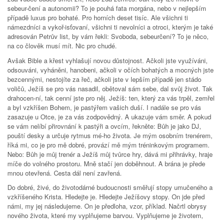
sebeur-čení a autonomii? To je pouhá fata morgána, nebo v nejlepším
případě luxus pro bohaté. Pro horních deset tisíc. Ale všichni ti
námezdníci a vykoř-isťovaní, všichni ti nevolníci a otroci, kterým je také
adresován Petrův list, by vám řekli: Svoboda, sebeurčení? To je něco,
na co člověk musí mít. Nic pro chudé.
Avšak Bible a křest vyhlašují novou důstojnost. Ačkoli jste využíváni,
odsouváni, vyháněni, hanobeni, ačkoli v očích bohatých a mocných jste
bezcennými, nestojíte za řeč, ačkoli jste v lepším případě jen stádo
voličů, Ježíš se pro vás nasadil, obětoval sám sebe, dal svůj život. Tak
drahocen-ní, tak cenní jste pro něj. Ježíš: ten, který za vás trpěl, zemřel
a byl vzkříšen Bohem, je pastýřem vašich duší. I nadále se pro vás
zasazuje u Otce, je za vás zodpovědný. A ukazuje vám směr. A pokud
se vám nelíbí přirovnání k pastýři a ovcím, řekněte: Bůh je jako DJ,
pouští desky a určuje rytmus mé-ho života. Je mým osobním trenérem,
říká mi, co je pro mě dobré, provází mě mým tréninkovým programem.
Nebo: Bůh je můj trenér a Ježíš můj tvůrce hry, dává mi přihrávky, hraje
míče do volného prostoru. Mně stačí jen doběhnout. A brána je přede
mnou otevřená. Cesta dál není zavřená.
Do dobré, živé, do životodárné budoucnosti směřují stopy umučeného a
vzkříšeného Krista. Hledejte je. Hledejte Ježíšovy stopy. On jde před
námi, my jej následujeme. On je předloha, vzor, příklad. Načrtl obrysy
nového života, které my vyplňujeme barvou. Vyplňujeme je životem,