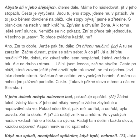
Abyste šli v jeho šlépějích,
čteme dále. Máme ho následovat, jít v jeho
stopách. Cesta je vytyčena. Jsou tu jeho stopy, jdeme mu v patách. Je
to jako během dovolené na pláži, kde stopy bývají jasné a zřetelné. S
písničkou na rtech v nich kráčím. Zpívám a chválím Boha. A k tomu
ještě svítí slunce. Nemůže se nic pokazit. Zní to přece tak jednoduše.
Všechno je „easy“. To přece zvládne každý, ne?
Ano. Zní to dobře. Jenže pak čtu dále:
On hříchu neučinil.
(22)
A tu se
zarazím. Začnu dumat, ptám se sám sebe: A co já? Já a „hříchu
neučinil“? No, dobrá, nic závažného jsem nespáchal, žádná vražda a
tak. Ale na druhou stranu… Učinil jsem leccos, zač se stydím. Cesta po
pláži, která zrovna ještě před chvílí byla tak rovná, se mi najednou jeví
jako docela strmá. Nečekaně se ocitám ve vysokých horách. A mám na
nohou jen plážové pantofle. Cukle. (Takové pěkné slovo máme u nás ve
Slezsku.)
V jeho ústech nebyla nalezena lest,
pokračuje apoštol.
(22)
Žádná
faleš, žádný klam. Z jeho úst nikdy nevyšlo žádné zbytečné a
nepravdivé slo-vo. Pokud něco říkal, pak měl co říci, a co řekl, byla
pravda. Zní to dobře. A já? Já raději zmlknu a mlčím. Ve vysokých
horách vzduch řídne a těžko se dýchá. Raději tam šetřím každé slovo,
každou odpověď. Aspoň neřeknu nic špatného.
Když mu spílali, neodplácel spíláním; když trpěl, nehrozil.
(23)
Jako