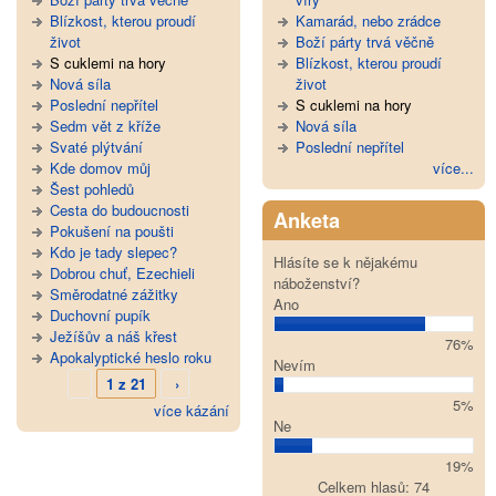
Blízkost, kterou proudí
Kamarád, nebo zrádce
život
Boží párty trvá věčně
S cuklemi na hory
Blízkost, kterou proudí
Nová síla
život
Poslední nepřítel
S cuklemi na hory
Sedm vět z kříže
Nová síla
Svaté plýtvání
Poslední nepřítel
Kde domov můj
více...
Šest pohledů
Cesta do budoucnosti
Anketa
Pokušení na poušti
Kdo je tady slepec?
Hlásíte se k nějakému
Dobrou chuť, Ezechieli
náboženství?
Směrodatné zážitky
Ano
Duchovní pupík
Ježíšův a náš křest
76%
Apokalyptické heslo roku
Nevím
1 z 21
›
5%
více kázání
Ne
19%
Celkem hlasů: 74