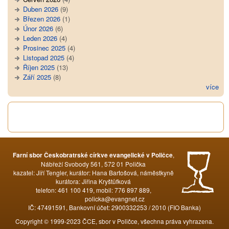
Duben 2026
(9)
Březen 2026
(1)
Únor 2026
(6)
Leden 2026
(4)
Prosinec 2025
(4)
Listopad 2025
(4)
Říjen 2025
(13)
Září 2025
(8)
více
Tweet Widget
,
Farní sbor Českobratrské církve evangelické v Poličce
Nábřeží Svobody 561, 572 01 Polička
kazatel: Jiří Tengler, kurátor: Hana Bartošová, náměstkyně
kurátora: Jiřina Kryštůfková
telefon: 461 100 419, mobil: 776 897 889,
policka@evangnet.cz
IČ: 47491591, Bankovní účet: 2900332253 / 2010 (FIO Banka)
Copyright © 1999-2023 ČCE, sbor v Poličce, všechna práva vyhrazena.