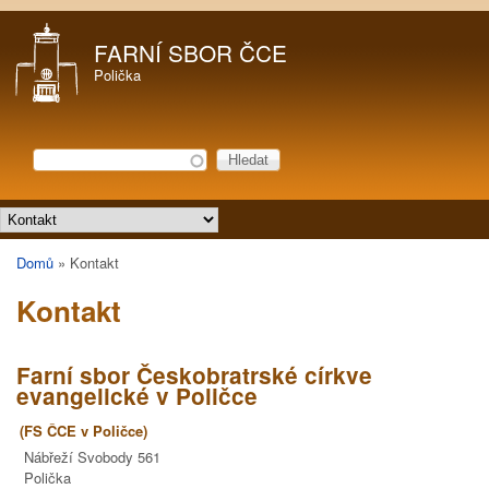
Přejít k hlavnímu obsahu
FARNÍ SBOR ČCE
Polička
Hledat
Vyhledávání
Hlavní menu
Domů
»
Kontakt
Jste zde
Kontakt
Farní sbor Českobratrské církve
evangelické v Poličce
(FS ČCE v Poličce)
Nábřeží Svobody 561
Polička