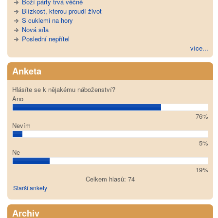
Boží párty trvá věčně
Blízkost, kterou proudí život
S cuklemi na hory
Nová síla
Poslední nepřítel
více...
Anketa
Hlásíte se k nějakému náboženství?
Ano
76%
Nevím
5%
Ne
19%
Celkem hlasů: 74
Starší ankety
Archiv