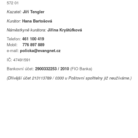
572 01
Kazatel:
Jiří Tengler
Kurátor:
Hana Bartošová
Náměstkyně kurátora:
Jiřina Kryštůfková
Telefon:
461 100 419
Mobil:
776 897 889
e-mail:
policka@evangnet.cz
IČ: 47491591
Bankovní účet:
2900332253 / 2010
(FIO Banka)
(Dřívější účet 213113789 / 0300 u Poštovní spořitelny již neužíváme.)