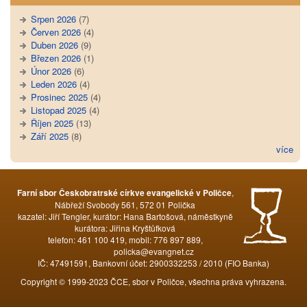
Srpen 2026
(7)
Červen 2026
(4)
Duben 2026
(9)
Březen 2026
(1)
Únor 2026
(6)
Leden 2026
(4)
Prosinec 2025
(4)
Listopad 2025
(4)
Říjen 2025
(13)
Září 2025
(8)
více
,
Farní sbor Českobratrské církve evangelické v Poličce
Nábřeží Svobody 561, 572 01 Polička
kazatel: Jiří Tengler, kurátor: Hana Bartošová, náměstkyně
kurátora: Jiřina Kryštůfková
telefon: 461 100 419, mobil: 776 897 889,
policka@evangnet.cz
IČ: 47491591, Bankovní účet: 2900332253 / 2010 (FIO Banka)
Copyright © 1999-2023 ČCE, sbor v Poličce, všechna práva vyhrazena.