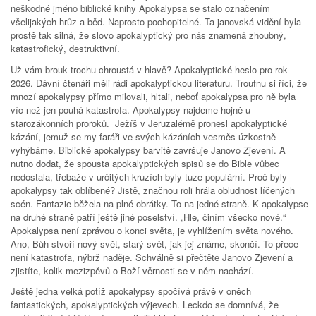
neškodné jméno biblické knihy Apokalypsa se stalo označením
všelijakých hrůz a běd. Naprosto pochopitelné. Ta janovská vidění byla
prostě tak silná, že slovo apokalyptický pro nás znamená zhoubný,
katastrofický, destruktivní.
Už vám brouk trochu chroustá v hlavě? Apokalyptické heslo pro rok
2026. Dávní čtenáři měli rádi apokalyptickou literaturu. Troufnu si říci, že
mnozí apokalypsy přímo milovali, hltali, neboť apokalypsa pro ně byla
víc než jen pouhá katastrofa. Apokalypsy najdeme hojně u
starozákonních proroků. Ježíš v Jeruzalémě pronesl apokalyptické
kázání, jemuž se my faráři ve svých kázáních vesměs úzkostně
vyhýbáme. Biblické apokalypsy barvitě završuje Janovo Zjevení. A
nutno dodat, že spousta apokalyptických spisů se do Bible vůbec
nedostala, třebaže v určitých kruzích byly tuze populární. Proč byly
apokalypsy tak oblíbené? Jistě, značnou roli hrála obludnost líčených
scén. Fantazie běžela na plné obrátky. To na jedné straně. K apokalypse
na druhé straně patří ještě jiné poselství. „Hle, činím všecko nové.“
Apokalypsa není zprávou o konci světa, je vyhlížením světa nového.
Ano, Bůh stvoří nový svět, starý svět, jak jej známe, skončí. To přece
není katastrofa, nýbrž naděje. Schválně si přečtěte Janovo Zjevení a
zjistíte, kolik mezizpěvů o Boží věrnosti se v něm nachází.
Ještě jedna velká potíž apokalypsy spočívá právě v oněch
fantastických, apokalyptických výjevech. Leckdo se domnívá, že