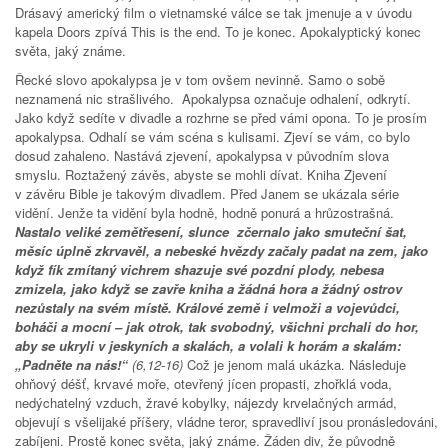
Drásavý americký film o vietnamské válce se tak jmenuje a v úvodu
kapela Doors zpívá This is the end. To je konec. Apokalyptický konec
světa, jaký známe.
Řecké slovo apokalypsa je v tom ovšem nevinně. Samo o sobě
neznamená nic strašlivého. Apokalypsa označuje odhalení, odkrytí.
Jako když sedíte v divadle a rozhrne se před vámi opona. To je prosím
apokalypsa. Odhalí se vám scéna s kulisami. Zjeví se vám, co bylo
dosud zahaleno. Nastává zjevení, apokalypsa v původním slova
smyslu. Roztažený závěs, abyste se mohli dívat. Kniha Zjevení
v závěru Bible je takovým divadlem. Před Janem se ukázala série
vidění. Jenže ta vidění byla hodně, hodně ponurá a hrůzostrašná.
Nastalo veliké zemětřesení, slunce zčernalo jako smuteční šat,
měsíc úplně zkrvavěl, a nebeské hvězdy začaly padat na zem, jako
když fík zmítaný vichrem shazuje své pozdní plody, nebesa
zmizela, jako když se zavře kniha a žádná hora a žádný ostrov
nezůstaly na svém místě. Králové země i velmoži a vojevůdci,
boháči a mocní – jak otrok, tak svobodný, všichni prchali do hor,
aby se ukryli v jeskyních a skalách, a volali k horám a skalám:
„Padněte na nás!“
(6,12-16)
Což je jenom malá ukázka. Následuje
ohňový déšť, krvavé moře, otevřený jícen propasti, zhořklá voda,
nedýchatelný vzduch, žravé kobylky, nájezdy krvelačných armád,
objevují s všelijaké příšery, vládne teror, spravedliví jsou pronásledováni,
zabíjeni. Prostě konec světa, jaký známe. Žáden div, že původně