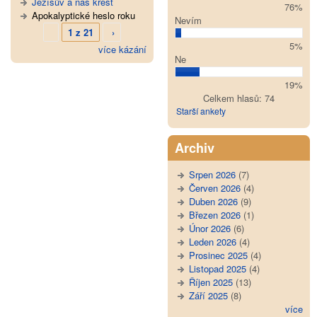
Ježíšův a náš křest
76%
Apokalyptické heslo roku
Nevím
1 z 21
›
5%
více kázání
Ne
19%
Celkem hlasů: 74
Starší ankety
Archiv
Srpen 2026
(7)
Červen 2026
(4)
Duben 2026
(9)
Březen 2026
(1)
Únor 2026
(6)
Leden 2026
(4)
Prosinec 2025
(4)
Listopad 2025
(4)
Říjen 2025
(13)
Září 2025
(8)
více