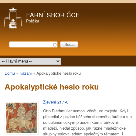
Přejít k hlavnímu obsahu
FARNÍ SBOR ČCE
Polička
Hledat
Vyhledávání
Hlavní menu
Domů
»
Kázání
»
Apokalyptické heslo roku
Jste zde
Apokalyptické heslo roku
Zjevení 21,1-6
Otto Riethmüller nemohl vědět, co rozjede. Když
přesedlal z pozice běžného sborového faráře a stal
se celoněmeckým pracovníkem s církevní
mládeží, hledal způsob, jak různé mládežnické
skupiny oslovit jedním společným tématem. I