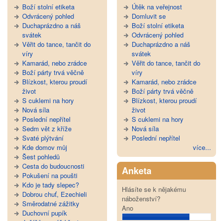
Boží stolní etiketa
Útěk na veřejnost
Odvrácený pohled
Domluvit se
Duchaprázdno a náš
Boží stolní etiketa
svátek
Odvrácený pohled
Věřit do tance, tančit do
Duchaprázdno a náš
víry
svátek
Kamarád, nebo zrádce
Věřit do tance, tančit do
Boží párty trvá věčně
víry
Blízkost, kterou proudí
Kamarád, nebo zrádce
život
Boží párty trvá věčně
S cuklemi na hory
Blízkost, kterou proudí
Nová síla
život
Poslední nepřítel
S cuklemi na hory
Sedm vět z kříže
Nová síla
Svaté plýtvání
Poslední nepřítel
Kde domov můj
více...
Šest pohledů
Cesta do budoucnosti
Anketa
Pokušení na poušti
Kdo je tady slepec?
Hlásíte se k nějakému
Dobrou chuť, Ezechieli
náboženství?
Směrodatné zážitky
Ano
Duchovní pupík