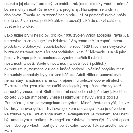
napadlo jej stanovit pro celý kalendářní rok jeden biblický verš, k němuž
by se mohly vázat různé úvahy a programy. Navzájem se prolínat,
doplňovat. Zrodilo se takzvané heslo roku, jež si poměrně rychle našlo
cestu do života evangelické církve a později také do církví dalších,
včetně katolické.
Jako úplně první heslo byl pro rok 1930 zvolen výrok apoštola Pavla „Já
se nestydím za evangelium Kristovo.“ Abychom měli alespoň trochu
představu o dobových souvislostech: v roce 1929 krach na newyorské
burze odstartoval zdrcující hospodářskou krizi. V Německu stejně jako
jinde v Evropě pokles obchodu a výroby zapříčinil nárůst
nezaměstnanosti. Spolu s nezaměstnaností rostl i politický
extremismus, zejména v rudé a hnědé podobě. Násilné potyčky mezi
komunisty a nacisty byly celkem běžné. Adolf Hitler stupňoval svůj
nenávistný fanatismus a mnozí krajané mu bohužel dopřávali sluchu.
Život se začal jevit jako neustálý ideologický boj. A do této vypjaté
atmosféry vnese farář Riethmüller, mimochodem stejně starý jako Hitler,
do této vypjaté atmosféry vnese Riethmüller Pavlův verš z dopisu
Římanům. „Já se za evangelium nestydím.“ Mladí křesťané slyší, že lze
být hrdý na evangelium. Být evangelíkem či evangeličkou je důvodem
ke zdravé pýše. Být evangelíkem či evangeličkou je mnohem lepší nežli
být umanutým straníkem. Evangelium Kristovo je pevnější životní opora
nežli ideologie vlastní partaje či politického tábora. Tak se zrodilo heslo
roku.