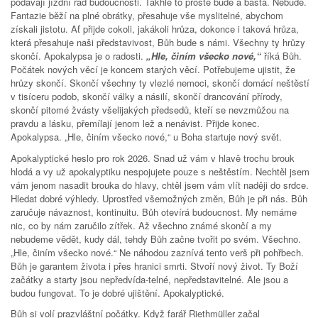
podávají jízdní řád budoucnosti. Takhle to prostě bude a basta. Nebude.
Fantazie běží na plné obrátky, přesahuje vše myslitelné, abychom
získali jistotu. Ať přijde cokoli, jakákoli hrůza, dokonce i taková hrůza,
která přesahuje naši představivost, Bůh bude s námi. Všechny ty hrůzy
skončí. Apokalypsa je o radosti.
„Hle, činím všecko nové,“
říká Bůh.
Počátek nových věcí je koncem starých věcí. Potřebujeme ujistit, že
hrůzy skončí. Skončí všechny ty vlezlé nemoci, skončí domácí neštěstí
v tisíceru podob, skončí války a násilí, skončí drancování přírody,
skončí pitomé žvásty všelijakých předsedů, kteří se nevzmůžou na
pravdu a lásku, přemílají jenom lež a nenávist. Přijde konec.
Apokalypsa. „Hle, činím všecko nové,“ u Boha startuje nový svět.
Apokalyptické heslo pro rok 2026. Snad už vám v hlavě trochu brouk
hlodá a vy už apokalyptiku nespojujete pouze s neštěstím. Nechtěl jsem
vám jenom nasadit brouka do hlavy, chtěl jsem vám vlít naději do srdce.
Hledat dobré výhledy. Uprostřed všemožných změn, Bůh je při nás. Bůh
zaručuje návaznost, kontinuitu. Bůh otevírá budoucnost. My nemáme
nic, co by nám zaručilo zítřek. Až všechno známé skončí a my
nebudeme vědět, kudy dál, tehdy Bůh začne tvořit po svém. Všechno.
„Hle, činím všecko nové.“ Ne náhodou zaznívá tento verš při pohřbech.
Bůh je garantem života i přes hranici smrti. Stvoří nový život. Ty Boží
začátky a starty jsou nepředvída-telné, nepředstavitelné. Ale jsou a
budou fungovat. To je dobré ujištění. Apokalyptické.
Bůh si volí prazvláštní počátky. Když farář Riethmüller začal