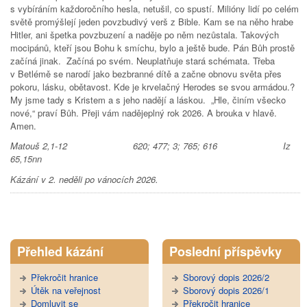
s vybíráním každoročního hesla, netušil, co spustí. Milióny lidí po celém
světě promýšlejí jeden povzbudivý verš z Bible. Kam se na něho hrabe
Hitler, ani špetka povzbuzení a naděje po něm nezůstala. Takových
mocipánů, kteří jsou Bohu k smíchu, bylo a ještě bude. Pán Bůh prostě
začíná jinak. Začíná po svém. Neuplatňuje stará schémata. Třeba
v Betlémě se narodí jako bezbranné dítě a začne obnovu světa přes
pokoru, lásku, obětavost. Kde je krvelačný Herodes se svou armádou.?
My jsme tady s Kristem a s jeho nadějí a láskou. „Hle, činím všecko
nové,“ praví Bůh. Přeji vám nadějeplný rok 2026. A brouka v hlavě.
Amen.
Matouš 2,1-12 620; 477; 3; 765; 616 Iz
65,15nn
Kázání v 2. neděli po vánocích 2026.
Tweet Widget
Přehled kázání
Poslední příspěvky
Překročit hranice
Sborový dopis 2026/2
Útěk na veřejnost
Sborový dopis 2026/1
Domluvit se
Překročit hranice