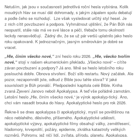
Netuším, jak jsou v současnosti jednotlivá roční hesla vybírána. Kolik
moudrých hlav se musí dát dohromady, s jakým zápalem spolu debatují
a podle čeho se rozhodují. Lze však vysledovat určitý styl hesel. Je
z nich cítit povzbuzení a podpora. Vyhmátnout ujištění, že Pán Bůh nás
neopustil, stále nás má ve své lásce a péči, třebaže tomu okolnosti
leckdy nenasvědčují. Žádný div, že se už pár veršů uplatnilo jako heslo
roku opakovaně. K jednoznačným, jasným směrovkám je dobré se
vracet.
„Hle, činím všecko nové,“
zní heslo roku 2026.
„Hle, všecko tvořím
nové,“
stojí v našem ekumenickém překladu. „Všecko nové“ – cítíte
závan povzbuzení a podpory? Já ano. Mně se heslo letošního roku
poslouchá dobře. Obnova stvoření. Boží slib restartu. Nový začátek. Ale
pozor, nezapomněli jste, odkud z Bible jsou tahle slova? V jaké
souvislosti je Bůh pronáší. Předposlední kapitola celé Bible. Kniha
zvaná Zjevení Janovo neboli Apokalypsa. A teď vše pořádně zamotám.
Letošní heslo „Hle, činím všecko nové,“ je výrok apokalyp-tický. Ano,
chci vám nasadit brouka do hlavy. Apokalyptické heslo pro rok 2026.
Řekne-li se dnes apokalypsa či apokalyptický, myslí se povětšinou na
něco neblahého, děsivého, příšerného. Apokalyptické události,
apokalyptické výjevy, apokalyptické filmy obsahují války, zemětřesení,
hladomory, krveprolití, požáry, epidemie, zkrátka katastrofy velikých
rozměrů. Pohromy, jež ničí lidí, zvířata, přírodu, planetu. Apokalypsa.