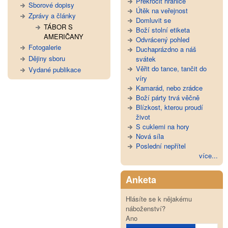
Překročit hranice
Sborové dopisy
Útěk na veřejnost
Zprávy a články
Domluvit se
TÁBOR S
Boží stolní etiketa
AMERIČANY
Odvrácený pohled
Fotogalerie
Duchaprázdno a náš
Dějiny sboru
svátek
Věřit do tance, tančit do
Vydané publikace
víry
Kamarád, nebo zrádce
Boží párty trvá věčně
Blízkost, kterou proudí
život
S cuklemi na hory
Nová síla
Poslední nepřítel
více...
Anketa
Hlásíte se k nějakému
náboženství?
Ano