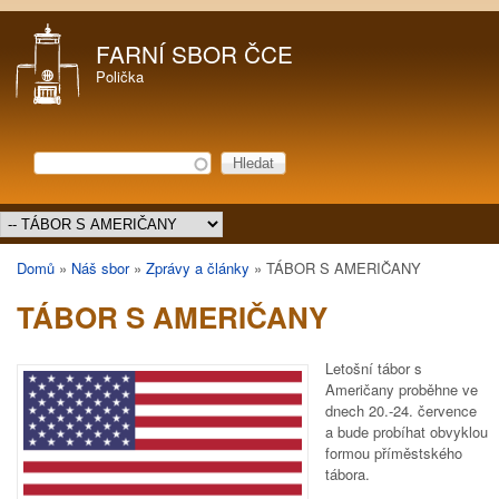
Přejít k hlavnímu obsahu
FARNÍ SBOR ČCE
Polička
Hledat
Vyhledávání
Hlavní menu
Domů
»
Náš sbor
»
Zprávy a články
»
TÁBOR S AMERIČANY
Jste zde
TÁBOR S AMERIČANY
Letošní tábor s
Američany proběhne ve
dnech 20.-24. července
a bude probíhat obvyklou
formou příměstského
tábora.