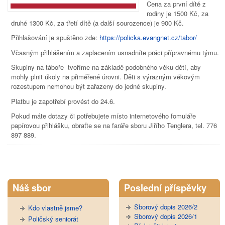
Cena za první dítě z
rodiny je 1500 Kč, za
druhé 1300 Kč, za třetí dítě (a další sourozence) je 900 Kč.
Přihlašování je spuštěno zde:
https://policka.evangnet.cz/tabor/
Včasným přihlášením a zaplacením usnadníte práci přípravnému týmu.
Skupiny na táboře tvoříme na základě podobného věku dětí, aby
mohly plnit úkoly na přiměřené úrovni. Děti s výrazným věkovým
rozestupem nemohou být zařazeny do jedné skupiny.
Platbu je zapotřebí provést do 24.6.
Pokud máte dotazy či potřebujete místo internetového fomuláře
papírovou přihlášku, obraťte se na faráře sboru Jiřího Tenglera, tel. 776
897 889.
Tweet Widget
Náš sbor
Poslední příspěvky
Sborový dopis 2026/2
Kdo vlastně jsme?
Sborový dopis 2026/1
Poličský seniorát