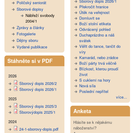
Sborový dopis 2026/1
Poličský seniorát
Překročit hranice
Sborové dopisy
Útěk na veřejnost
Nábřeží svobody
Domluvit se
2004/1
Boží stolní etiketa
Zprávy a články
Odvrácený pohled
Fotogalerie
Duchaprázdno a náš
Dějiny sboru
svátek
Věřit do tance, tančit do
Vydané publikace
víry
Kamarád, nebo zrádce
Stáhněte si v PDF
Boží párty trvá věčně
Blízkost, kterou proudí
život
2026
S cuklemi na hory
Sborový dopis 2026/2
Nová síla
Sborový dopis 2026/1
Poslední nepřítel
více...
2025
Sborový dopis 2025/3
Anketa
Sborovýdopis 2025/1
2024
Hlásíte se k nějakému
náboženství?
24-1-sborovy-dopis.pdf