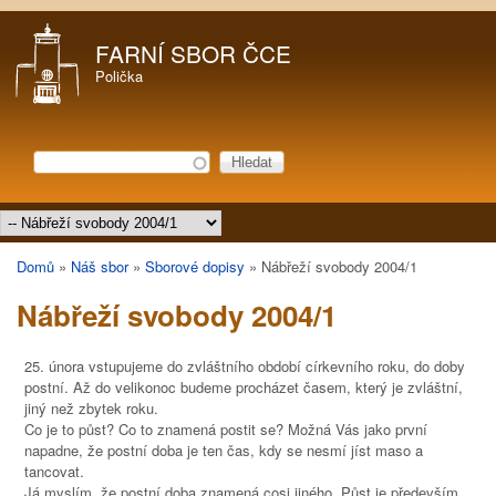
Přejít k hlavnímu obsahu
FARNÍ SBOR ČCE
Polička
Hledat
Vyhledávání
Hlavní menu
Domů
»
Náš sbor
»
Sborové dopisy
»
Nábřeží svobody 2004/1
Jste zde
Nábřeží svobody 2004/1
25. února vstupujeme do zvláštního období církevního roku, do doby
postní. Až do velikonoc budeme procházet časem, který je zvláštní,
jiný než zbytek roku.
Co je to půst? Co to znamená postit se? Možná Vás jako první
napadne, že postní doba je ten čas, kdy se nesmí jíst maso a
tancovat.
Já myslím, že postní doba znamená cosi jiného. Půst je především