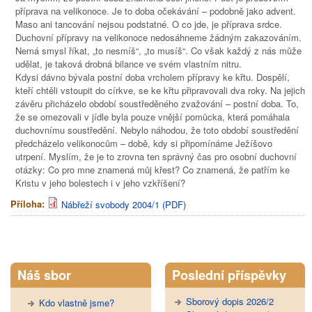
příprava na velikonoce. Je to doba očekávání – podobně jako advent.
Maso ani tancování nejsou podstatné. O co jde, je příprava srdce.
Duchovní přípravy na velikonoce nedosáhneme žádným zakazováním.
Nemá smysl říkat, „to nesmíš“, „to musíš“. Co však každý z nás může
udělat, je taková drobná bilance ve svém vlastním nitru.
Kdysi dávno bývala postní doba vrcholem přípravy ke křtu. Dospělí,
kteří chtěli vstoupit do církve, se ke křtu připravovali dva roky. Na jejich
závěru přicházelo období soustředěného zvažování – postní doba. To,
že se omezovali v jídle byla pouze vnější pomůcka, která pomáhala
duchovnímu soustředění. Nebylo náhodou, že toto období soustředění
předcházelo velikonocům – době, kdy si připomínáme Ježíšovo
utrpení. Myslím, že je to zrovna ten správný čas pro osobní duchovní
otázky: Co pro mne znamená můj křest? Co znamená, že patřím ke
Kristu v jeho bolestech i v jeho vzkříšení?
Příloha:
Nábřeží svobody 2004/1 (PDF)
Tweet Widget
Náš sbor
Poslední příspěvky
Sborový dopis 2026/2
Kdo vlastně jsme?