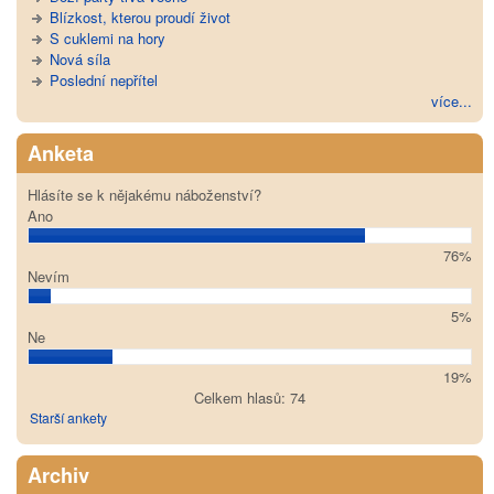
Blízkost, kterou proudí život
S cuklemi na hory
Nová síla
Poslední nepřítel
více...
Anketa
Hlásíte se k nějakému náboženství?
Ano
76%
Nevím
5%
Ne
19%
Celkem hlasů: 74
Starší ankety
Archiv