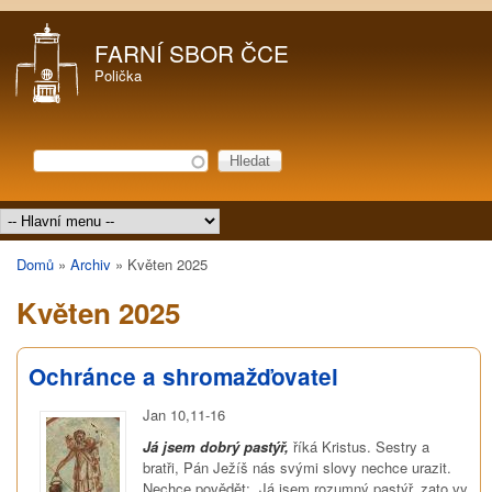
Přejít k hlavnímu obsahu
FARNÍ SBOR ČCE
Polička
Hledat
Vyhledávání
Hlavní menu
Domů
»
Archiv
»
Květen 2025
Jste zde
Květen 2025
Ochránce a shromažďovatel
Jan 10,11-16
Já jsem dobrý pastýř,
říká Kristus. Sestry a
bratři, Pán Ježíš nás svými slovy nechce urazit.
Nechce povědět: „Já jsem rozumný pastýř, zato vy