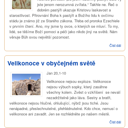
jste jenom nerozumná zvířata.“ Takhle ne. Řeč o
dobrém pastýři ukazuje Kristovu laskavost a
starostlivost. Přirovnání Boha k pastýři a Božího lidu k ovčímu
stádu je známo již ze Starého zákona. Třeba od proroka Ezechiele
v prvním čtení. Ano, my jsme ty ovce, o kterých se mluví. To my,
lidé, se těšíme Boží pomoci a péči jako nikdo jiný na světě. Nám
věnuje Bůh svou největší pozornost.
Číst dál
Och
shr
Velikonoce v obyčejném světě
Jan 20,1-10
Velikonoce nejsou exploze. Velikonoce
nejsou výbuch sopky, který zasáhne
všechny kolem. Zvěst o vzkříšení se nevalí
nezadržitelně jako láva. Sestry a bratři,
velikonoce nejsou hlučné, ohlušující, nýbrž jsou tiché. Jsou
nenápadné, přeslechnutelné, přehlédnutelné. Kdo chce, nemusí o
velikonoce ani zavadit. Jen se rozhlédněte po našem městě.
Číst dál
Veli
v