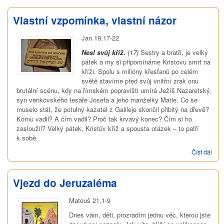
oby
svět
Vlastní vzpomínka, vlastní názor
Jan 19,17-22
Nesl svůj kříž.
(17)
Sestry a bratři, je velký
pátek a my si připomínáme Kristovu smrt na
kříži. Spolu s milióny křesťanů po celém
světě stavíme před svůj vnitřní zrak onu
brutální scénu, kdy na římském popravišti umírá Ježíš Nazaretský,
syn venkovského tesaře Josefa a jeho manželky Marie. Co se
muselo stát, že potulný kazatel z Galileje skončil přibitý na dřevě?
Komu vadil? A čím vadil? Proč tak krvavý konec? Čím si ho
zasloužil? Velký pátek, Kristův kříž a spousta otázek – to patří
k sobě.
Číst dál
Vlas
vzp
vlas
náz
Vjezd do Jeruzaléma
Matouš 21,1-9
Dnes vám, děti, prozradím jednu věc, kterou jste