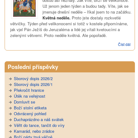
dosud asi neznaly. Jak víte, blíží se velikonoce.
Už jenom jeden týden a budou tady. Víte, jak se
jmenuje dnešní neděle – říkal jsem to na začátku.
Květná neděle.
Proto jste dostaly rozkvetlé
větvičky. Týden před velikonocemi si totiž v kostele připomínáme,
jak vjel Pán Ježíš do Jeruzaléma a lidé jej vítali kvetoucími a
zelenými větvemi. Proto neděle květná. Ale popořadě.
Číst dál
Vjez
Jer
Poslední příspěvky
Sborový dopis 2026/2
Sborový dopis 2026/1
Překročit hranice
Útěk na veřejnost
Domluvit se
Boží stolní etiketa
Odvrácený pohled
Duchaprázdno a náš svátek
Věřit do tance, tančit do víry
Kamarád, nebo zrádce
Boží párty trvá věčně