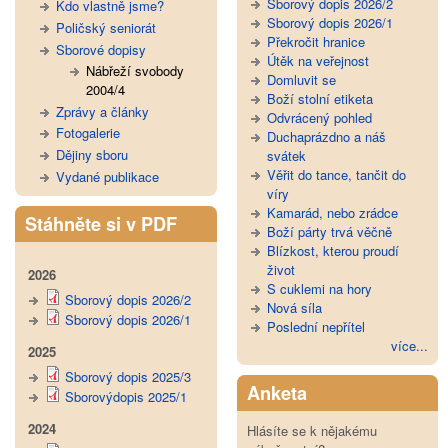
Sborový dopis 2026/2
Kdo vlastně jsme?
Sborový dopis 2026/1
Poličský seniorát
Překročit hranice
Sborové dopisy
Útěk na veřejnost
Nábřeží svobody
Domluvit se
2004/4
Boží stolní etiketa
Zprávy a články
Odvrácený pohled
Fotogalerie
Duchaprázdno a náš
Dějiny sboru
svátek
Věřit do tance, tančit do
Vydané publikace
víry
Kamarád, nebo zrádce
Stáhněte si v PDF
Boží párty trvá věčně
Blízkost, kterou proudí
život
2026
S cuklemi na hory
Sborový dopis 2026/2
Nová síla
Sborový dopis 2026/1
Poslední nepřítel
více...
2025
Sborový dopis 2025/3
Anketa
Sborovýdopis 2025/1
2024
Hlásíte se k nějakému