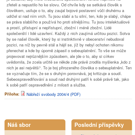
zřeteli a nepustilo ho ke slovu. Od chvíle kdy se setkává člověk s
člověkem, usiluje o to, aby zaujal bojové postavení vůči druhému a
udržel si nad ním vrch. Tu jsou slabí a tu silní, ten, kdo je slabý, chápe
se práva slabšího a používá ho proti silnějšímu. Tu jsou intelektuálové
a prostí, přístupní a nepřístupní, zbožní i méně zbožní. Lidé
společenští i lidé uzavření. Každý z nich zaujímá určitou pozici. Sotva
by se našel člověk, který by si instinktivně v obecenství nebudoval
pozici, na níž by pevně stál a hájil se, jíž by nebyl ochoten nikomu
přenechat a kde by úporně zápasil o sebeuplatnění. To vše se může
projevovat nejrůznějším způsobem, ale jde o to, aby si církev
uvědomila, že zcela určitě se někde zde právě zrodila myšlenka „kdo z
nich je asi největší“. To je boj přirozeného člověka o sebeuplatnění. Ten
se vyznačuje tím, že se s druhým porovnává, jej kritizuje a soudí.
Sebeospravedlňování a soud nad druhými patří k sobě právě tak, jako
k sobě patří ospravedlnění z milosti a služba.
Příloha:
Nábřeží svobody 2004/4 (PDF)
Tweet Widget
Náš sbor
Poslední příspěvky