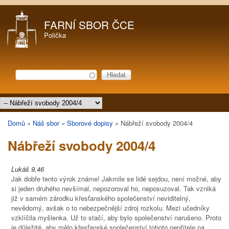
Přejít k hlavnímu obsahu
FARNÍ SBOR ČCE
Polička
Hledat
Vyhledávání
Hlavní menu
Domů
»
Náš sbor
»
Sborové dopisy
»
Nábřeží svobody 2004/4
Jste zde
Nábřeží svobody 2004/4
Lukáš 9,46
Jak dobře tento výrok známe! Jakmile se lidé sejdou, není možné, aby
si jeden druhého nevšímal, nepozoroval ho, neposuzoval. Tak vzniká
již v samém zárodku křesťanského společenství neviditelný,
nevědomý, avšak o to nebezpečnější zdroj rozkolu. Mezi učedníky
vzklíčila myšlenka. Už to stačí, aby bylo společenství narušeno. Proto
je důležité, aby mělo křesťanské společenství tohoto nepřítele na