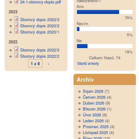
náboženství?
24-1-sborovy-dopis.pdf
Ano
2023
76%
Sborový dopis 2023/3
Nevím
Sborový dopis 2023/2
Sborový dopis 2023/1
5%
Ne
2022
Sborovy dopis 2022/3
19%
Sborový dopis 2022/2
Celkem hlasů: 74
1 z 8
›
Starší ankety
Archiv
Srpen 2026
(7)
Červen 2026
(4)
Duben 2026
(9)
Březen 2026
(1)
Únor 2026
(6)
Leden 2026
(4)
Prosinec 2025
(4)
Listopad 2025
(4)
Říjen 2025
(13)