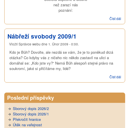
než zarazí nás
poznání:
Číst dál
Náb
svo
200
Nábřeží svobody 2009/1
Vložil
Správce webu
dne
1. Únor 2009 - 0:00
.
Kdo je Bůh? Dovolte, ale nezdá se vám, že je to poněkud drzá
otázka? Co kdyby vás z ničeho nic někdo zastavil na ulici a
domáhal se: „Kdo jste vy?“ Nemá Bůh alespoň stejné právo na
soukromí, jaké si přičítáme my, lidé?
Číst dál
Náb
svo
200
Poslední příspěvky
Sborový dopis 2026/2
Sborový dopis 2026/1
Překročit hranice
Útěk na veřejnost