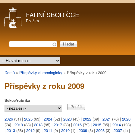
Přejít k hlavnímu obsahu
FARNÍ SBOR ČCE
Polička
Hledat
Vyhledávání
Hlavní menu
Domů
»
Příspěvky chronologicky
»
Příspěvky z roku 2009
Jste zde
Příspěvky z roku 2009
Sekce/rubrika
2026
(31)
|
2025
(63)
|
2024
(52)
|
2023
(45)
|
2022
(69)
|
2021
(76)
|
2020
(74)
|
2019
(88)
|
2018
(95)
|
2017
(33)
|
2016
(79)
|
2015
(85)
|
2014
(128)
|
2013
(58)
|
2012
(9)
|
2011
(9)
|
2010
(1)
|
2009
(3)
|
2008
(3)
|
2007
(4)
|