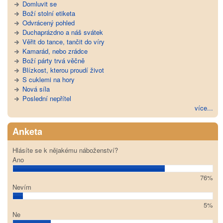
Domluvit se
Boží stolní etiketa
Odvrácený pohled
Duchaprázdno a náš svátek
Věřit do tance, tančit do víry
Kamarád, nebo zrádce
Boží párty trvá věčně
Blízkost, kterou proudí život
S cuklemi na hory
Nová síla
Poslední nepřítel
více...
Anketa
Hlásíte se k nějakému náboženství?
Ano
76%
Nevím
5%
Ne