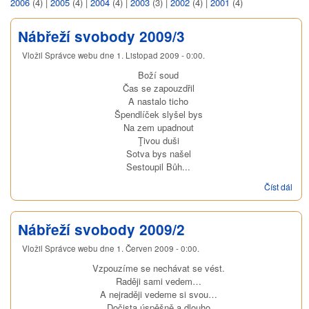
2006
(4)
|
2005
(4)
|
2004
(4)
|
2003
(3)
|
2002
(4)
|
2001
(4)
Nábřeží svobody 2009/3
Vložil
Správce webu
dne
1. Listopad 2009 - 0:00
.
Boží soud
Čas se zapouzdřil
A nastalo ticho
Špendlíček slyšel bys
Na zem upadnout
Ţivou duši
Sotva bys našel
Sestoupil Bůh...
Číst dál
Náb
svo
200
Nábřeží svobody 2009/2
Vložil
Správce webu
dne
1. Červen 2009 - 0:00
.
Vzpouzíme se nechávat se vést.
Raději sami vedem…
A nejraději vedeme si svou…
Dočista úspěšně a dlouho