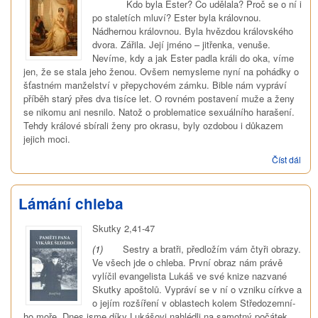
­ Kdo byla Ester? Co udělala? Proč se o ní i
po staletích mluví? Ester byla královnou.
Nádhernou královnou. Byla hvězdou královského
dvora. Zářila. Její jméno – jitřenka, venuše.
Nevíme, kdy a jak Ester padla králi do oka, víme
jen, že se stala jeho ženou. Ovšem nemysleme nyní na pohádky o
šťastném manželství v přepychovém zámku. Bible nám vypráví
příběh starý přes dva tisíce let. O rovném postavení muže a ženy
se nikomu ani nesnilo. Natož o problematice sexuálního harašení.
Tehdy králové sbírali ženy pro okrasu, byly ozdobou i důkazem
jejich moci.
Číst dál
Nez
Lámání chleba
Skutky 2,41-47
(1)
Sestry a bratři, předložím vám čtyři obrazy.
Ve všech jde o chleba. První obraz nám právě
vylíčil evangelista Lukáš ve své knize nazvané
Skutky apoštolů. Vypráví se v ní o vzniku církve a
o jejím rozšíření v oblastech kolem Středozemní-
ho moře. Dnes jsme díky Lukášovi nahlédli na samotný počátek