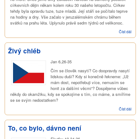
církevních dějin někam kolem roku 30 našeho letopočtu. Církev
tehdy byla opravdu tuze, tuze mladá. Její stáří se počítalo teprve
na hodiny a dny. Vše začalo v jeruzalémském chrámu během
svátků na prahu léta. Uplynulo právě sedm týdnů od velikonoc.
Číst dál
Lám
chl
Živý chléb
Jan 6,26-35
Čím se člověk nasytí? Co doopravdy nasytí
lidskou duši? Kdy si konečně řekneme: „Už
mám dost, nepotřebuji více, nemusím se
honit za dalšími věcmi“? Dospějeme vůbec
někdy do okamžiku, kdy se spokojíme s tím, co máme, a smíříme
se se svým nedostatkem?
Číst dál
Živý
chlé
To, co bylo, dávno není
Skutky 10,34-36