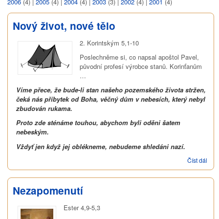
2006
(4)
|
2005
(4)
|
2004
(4)
|
2003
(3)
|
2002
(4)
|
2001
(4)
Nový život, nové tělo
2. Korintským 5,1-10
Poslechněme si, co napsal apoštol Pavel,
původní profesí výrobce stanů. Korinťanům
…
Víme přece, že bude-li stan našeho pozemského života stržen,
čeká nás příbytek od Boha, věčný dům v nebesích, který nebyl
zbudován rukama.
Proto zde sténáme touhou, abychom byli oděni šatem
nebeským.
Vždyť jen když jej oblékneme, nebudeme shledáni nazí.
Číst dál
Nov
život
nov
tělo
Nezapomenutí
Ester 4,9-5,3