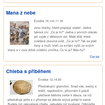
den
chlé
Mana z nebe
Exodus 16,1nn.11-18
Jsou otázky, které propojují staletí. Jedna
taková zní: „Co je to?“ Jedna z prvních otázek,
jež vyjde z dětských úst. Malé dítě, které
zvědavě zkoumá svět. „Co je to?“ Tak se ptali
ženy a muži, kteří za svítání vyšli ze svých
stanů a v ruce drželi zvláštní zrníčka. Co to je? Man-hu?
Číst dál
Man
z
neb
Chleba s příběhem
Exodus 12,14-20
Přeskakující gramofon. Snad vás, sestry a
bratři, nepohorším, přirovnám-li právě
přečtené biblické verše k desce, na níž
přeskakuje jehla a z přístroje se dokola ozývá pořád to samé.
Budete jíst nekvašené chleby, nebudete jíst kvašené. Odstraňte