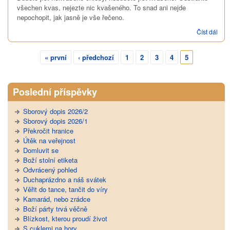
všechen kvas, nejezte nic kvašeného. To snad ani nejde
nepochopit, jak jasně je vše řečeno.
Číst dál
Chl
pří
« první
‹ předchozí
1
2
3
4
5
Stránky
Poslední příspěvky
Sborový dopis 2026/2
Sborový dopis 2026/1
Překročit hranice
Útěk na veřejnost
Domluvit se
Boží stolní etiketa
Odvrácený pohled
Duchaprázdno a náš svátek
Věřit do tance, tančit do víry
Kamarád, nebo zrádce
Boží párty trvá věčně
Blízkost, kterou proudí život
S cuklemi na hory