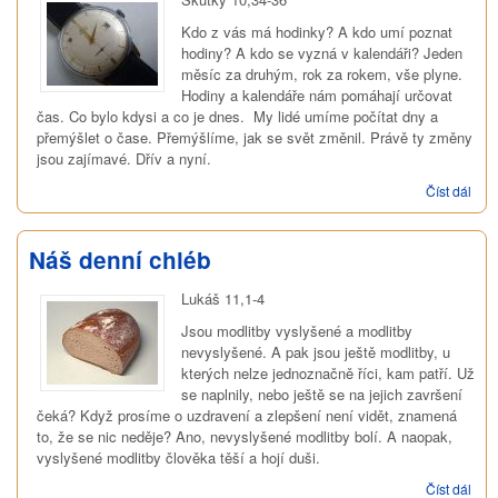
Kdo z vás má hodinky? A kdo umí poznat
hodiny? A kdo se vyzná v kalendáři? Jeden
měsíc za druhým, rok za rokem, vše plyne.
Hodiny a kalendáře nám pomáhají určovat
čas. Co bylo kdysi a co je dnes. My lidé umíme počítat dny a
přemýšlet o čase. Přemýšlíme, jak se svět změnil. Právě ty změny
jsou zajímavé. Dřív a nyní.
Číst dál
To, 
bylo
dáv
není
Náš denní chléb
Lukáš 11,1-4
Jsou modlitby vyslyšené a modlitby
nevyslyšené. A pak jsou ještě modlitby, u
kterých nelze jednoznačně říci, kam patří. Už
se naplnily, nebo ještě se na jejich završení
čeká? Když prosíme o uzdravení a zlepšení není vidět, znamená
to, že se nic neděje? Ano, nevyslyšené modlitby bolí. A naopak,
vyslyšené modlitby člověka těší a hojí duši.
Číst dál
Náš