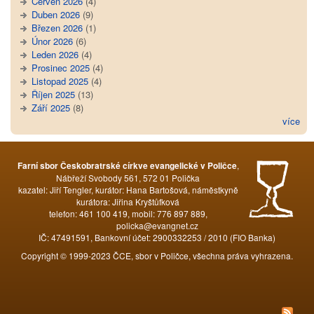
Červen 2026
(4)
Duben 2026
(9)
Březen 2026
(1)
Únor 2026
(6)
Leden 2026
(4)
Prosinec 2025
(4)
Listopad 2025
(4)
Říjen 2025
(13)
Září 2025
(8)
více
,
Farní sbor Českobratrské církve evangelické v Poličce
Nábřeží Svobody 561, 572 01 Polička
kazatel: Jiří Tengler, kurátor: Hana Bartošová, náměstkyně
kurátora: Jiřina Kryštůfková
telefon: 461 100 419, mobil: 776 897 889,
policka@evangnet.cz
IČ: 47491591, Bankovní účet: 2900332253 / 2010 (FIO Banka)
Copyright © 1999-2023 ČCE, sbor v Poličce, všechna práva vyhrazena.