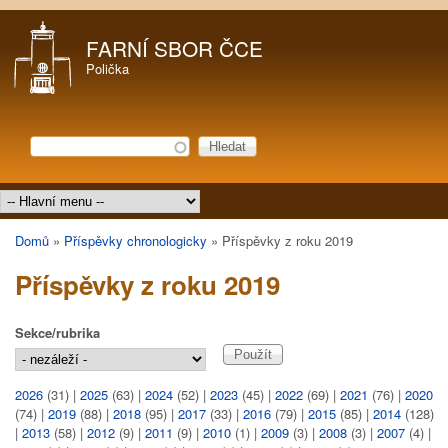
Přejít k hlavnímu obsahu
FARNÍ SBOR ČCE
Polička
Hledat
Vyhledávání
Hlavní menu
Domů
»
Příspěvky chronologicky
»
Příspěvky z roku 2019
Jste zde
Příspěvky z roku 2019
Sekce/rubrika
2026
(31)
|
2025
(63)
|
2024
(52)
|
2023
(45)
|
2022
(69)
|
2021
(76)
|
2020
(74)
|
2019
(88)
|
2018
(95)
|
2017
(33)
|
2016
(79)
|
2015
(85)
|
2014
(128)
|
2013
(58)
|
2012
(9)
|
2011
(9)
|
2010
(1)
|
2009
(3)
|
2008
(3)
|
2007
(4)
|