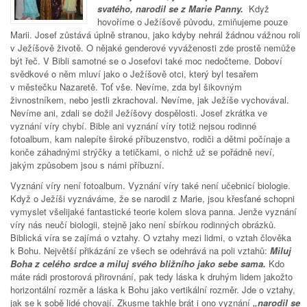
svatého, narodil se z Marie Panny.
Když
hovoříme o Ježíšově původu, zmiňujeme pouze
Marii. Josef zůstává úplně stranou, jako kdyby nehrál žádnou vážnou roli
v Ježíšově životě. O nějaké genderové vyváženosti zde prostě nemůže
být řeč. V Bibli samotné se o Josefovi také moc nedočteme. Doboví
svědkové o něm mluví jako o Ježíšově otci, který byl tesařem
v městečku Nazaretě. Toť vše. Nevíme, zda byl šikovným
živnostníkem, nebo jestli zkrachoval. Nevíme, jak Ježíše vychovával.
Nevíme ani, zdali se dožil Ježíšovy dospělosti. Josef zkrátka ve
vyznání víry chybí. Bible ani vyznání víry totiž nejsou rodinné
fotoalbum, kam nalepíte široké příbuzenstvo, rodiči a dětmi počínaje a
konče záhadnými strýčky a tetičkami, o nichž už se pořádně neví,
jakým způsobem jsou s námi příbuzní.
Vyznání víry není fotoalbum. Vyznání víry také není učebnicí biologie.
Když o Ježíši vyznáváme, že se narodil z Marie, jsou křesťané schopni
vymyslet všelijaké fantastické teorie kolem slova panna. Jenže vyznání
víry nás neučí biologii, stejně jako není sbírkou rodinných obrázků.
Biblická víra se zajímá o vztahy. O vztahy mezi lidmi, o vztah člověka
k Bohu. Největší přikázání ze všech se odehrává na poli vztahů:
Miluj
Boha z celého srdce a miluj svého bližního jako sebe sama.
Kdo
máte rádi prostorová přirovnání, pak tedy láska k druhým lidem jakožto
horizontální rozměr a láska k Bohu jako vertikální rozměr. Jde o vztahy,
jak se k sobě lidé chovají. Zkusme takhle brát i ono vyznání
„narodil se