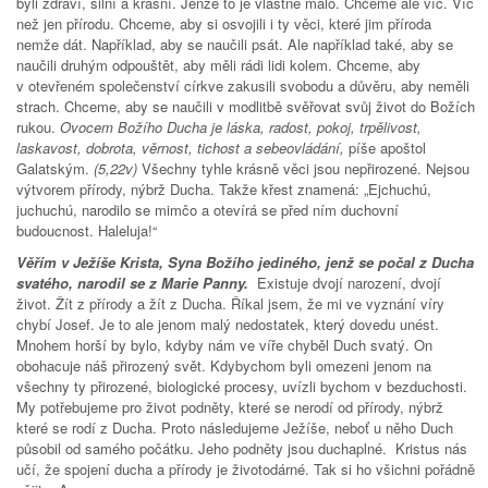
byli zdraví, silní a krásní. Jenže to je vlastně málo. Chceme ale víc. Víc
než jen přírodu. Chceme, aby si osvojili i ty věci, které jim příroda
nemže dát. Například, aby se naučili psát. Ale například také, aby se
naučili druhým odpouštět, aby měli rádi lidi kolem. Chceme, aby
v otevřeném společenství církve zakusili svobodu a důvěru, aby neměli
strach. Chceme, aby se naučili v modlitbě svěřovat svůj život do Božích
rukou.
Ovocem Božího Ducha je
láska, radost, pokoj, trpělivost,
laskavost, dobrota, věrnost, tichost a sebeovládání,
píše apoštol
Galatským.
(5,22v)
Všechny tyhle krásně věci jsou nepřirozené. Nejsou
výtvorem přírody, nýbrž Ducha. Takže křest znamená: „Ejchuchú,
juchuchú, narodilo se mimčo a otevírá se před ním duchovní
budoucnost. Haleluja!“
Věřím v Ježíše Krista, Syna Božího jediného, jenž se počal z Ducha
svatého, narodil se z Marie Panny.
Existuje dvojí narození, dvojí
život. Žít z přírody a žít z Ducha. Říkal jsem, že mi ve vyznání víry
chybí Josef. Je to ale jenom malý nedostatek, který dovedu unést.
Mnohem horší by bylo, kdyby nám ve víře chyběl Duch svatý. On
obohacuje náš přirozený svět. Kdybychom byli omezeni jenom na
všechny ty přirozené, biologické procesy, uvízli bychom v bezduchosti.
My potřebujeme pro život podněty, které se nerodí od přírody, nýbrž
které se rodí z Ducha. Proto následujeme Ježíše, neboť u něho Duch
působil od samého počátku. Jeho podněty jsou duchaplné. Kristus nás
učí, že spojení ducha a přírody je životodárné. Tak si ho všichni pořádně