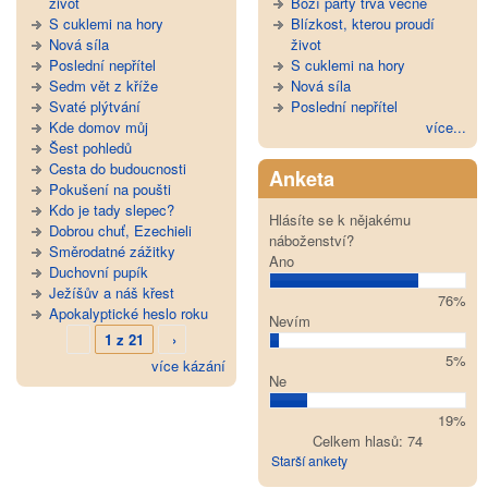
život
Boží párty trvá věčně
S cuklemi na hory
Blízkost, kterou proudí
Nová síla
život
Poslední nepřítel
S cuklemi na hory
Sedm vět z kříže
Nová síla
Svaté plýtvání
Poslední nepřítel
Kde domov můj
více...
Šest pohledů
Cesta do budoucnosti
Anketa
Pokušení na poušti
Kdo je tady slepec?
Hlásíte se k nějakému
Dobrou chuť, Ezechieli
náboženství?
Směrodatné zážitky
Ano
Duchovní pupík
Ježíšův a náš křest
76%
Apokalyptické heslo roku
Nevím
1 z 21
›
5%
více kázání
Ne
19%
Celkem hlasů: 74
Starší ankety