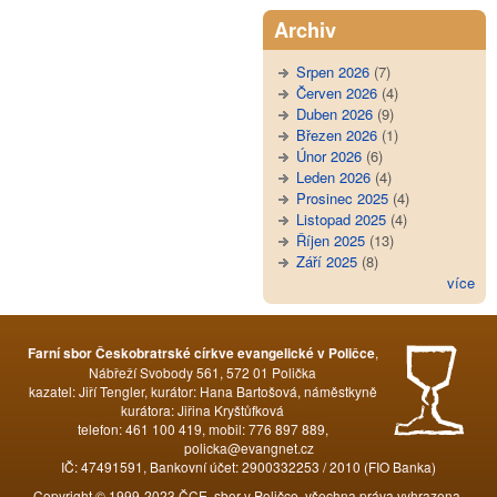
Archiv
Srpen 2026
(7)
Červen 2026
(4)
Duben 2026
(9)
Březen 2026
(1)
Únor 2026
(6)
Leden 2026
(4)
Prosinec 2025
(4)
Listopad 2025
(4)
Říjen 2025
(13)
Září 2025
(8)
více
,
Farní sbor Českobratrské církve evangelické v Poličce
Nábřeží Svobody 561, 572 01 Polička
kazatel: Jiří Tengler, kurátor: Hana Bartošová, náměstkyně
kurátora: Jiřina Kryštůfková
telefon: 461 100 419, mobil: 776 897 889,
policka@evangnet.cz
IČ: 47491591, Bankovní účet: 2900332253 / 2010 (FIO Banka)
Copyright © 1999-2023 ČCE, sbor v Poličce, všechna práva vyhrazena.