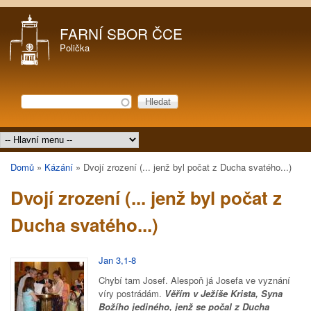
Přejít k hlavnímu obsahu
FARNÍ SBOR ČCE
Polička
Hledat
Vyhledávání
Hlavní menu
Domů
»
Kázání
»
Dvojí zrození (... jenž byl počat z Ducha svatého...)
Jste zde
Dvojí zrození (... jenž byl počat z
Ducha svatého...)
Jan 3,1-8
Chybí tam Josef. Alespoň já Josefa ve vyznání
víry postrádám.
Věřím v Ježíše Krista, Syna
Božího jediného, jenž se počal z Ducha