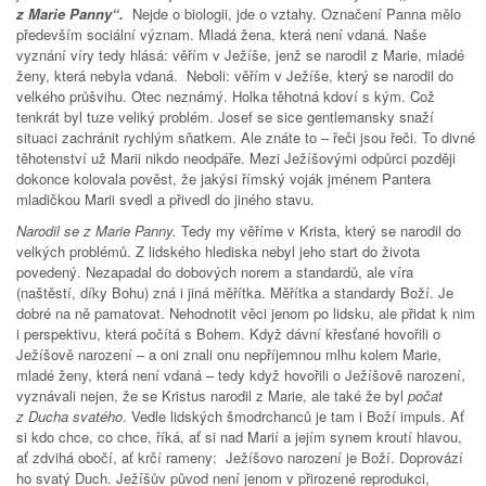
z Marie Panny“.
Nejde o biologii, jde o vztahy. Označení Panna mělo
především sociální význam. Mladá žena, která není vdaná. Naše
vyznání víry tedy hlásá: věřím v Ježíše, jenž se narodil z Marie, mladé
ženy, která nebyla vdaná. Neboli: věřím v Ježíše, který se narodil do
velkého průšvihu. Otec neznámý. Holka těhotná kdoví s kým. Což
tenkrát byl tuze veliký problém. Josef se sice gentlemansky snaží
situaci zachránit rychlým sňatkem. Ale znáte to – řeči jsou řeči. To divné
těhotenství už Marii nikdo neodpáře. Mezi Ježíšovými odpůrci později
dokonce kolovala pověst, že jakýsi římský voják jménem Pantera
mladičkou Marii svedl a přivedl do jiného stavu.
Narodil se z Marie Panny.
Tedy my věříme v Krista, který se narodil do
velkých problémů. Z lidského hlediska nebyl jeho start do života
povedený. Nezapadal do dobových norem a standardů, ale víra
(naštěstí, díky Bohu) zná i jiná měřítka. Měřítka a standardy Boží. Je
dobré na ně pamatovat. Nehodnotit věci jenom po lidsku, ale přidat k nim
i perspektivu, která počítá s Bohem. Když dávní křesťané hovořili o
Ježíšově narození – a oni znali onu nepříjemnou mlhu kolem Marie,
mladé ženy, která není vdaná – tedy když hovořili o Ježíšově narození,
vyznávali nejen, že se Kristus narodil z Marie, ale také že byl
počat
z Ducha svatého
. Vedle lidských šmodrchanců je tam i Boží impuls. Ať
si kdo chce, co chce, říká, ať si nad Marií a jejím synem kroutí hlavou,
ať zdvihá obočí, ať krčí rameny: Ježíšovo narození je Boží. Doprovází
ho svatý Duch. Ježíšův původ není jenom v přirozené reprodukci,