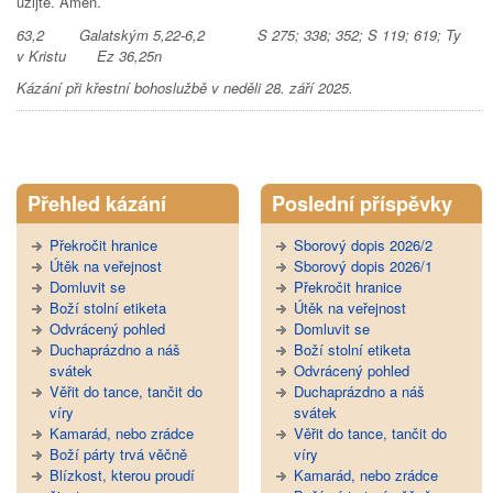
užijte. Amen.
63,2 Galatským 5,22-6,2 S 275; 338; 352; S 119; 619; Ty
v Kristu Ez 36,25n
Kázání při křestní bohoslužbě v neděli 28. září 2025.
Tweet Widget
Přehled kázání
Poslední příspěvky
Překročit hranice
Sborový dopis 2026/2
Útěk na veřejnost
Sborový dopis 2026/1
Domluvit se
Překročit hranice
Boží stolní etiketa
Útěk na veřejnost
Odvrácený pohled
Domluvit se
Duchaprázdno a náš
Boží stolní etiketa
svátek
Odvrácený pohled
Věřit do tance, tančit do
Duchaprázdno a náš
víry
svátek
Kamarád, nebo zrádce
Věřit do tance, tančit do
Boží párty trvá věčně
víry
Blízkost, kterou proudí
Kamarád, nebo zrádce