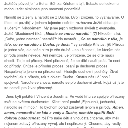
Ježíšův původ je i u Boha. Bůh za Kristem stojí, třebaže se leckomu
mohou zdát okolnosti jeho narození podezřelé.
Narodit se z ženy a narodit se z Ducha. Dvojí zrození, to vyznáváme. O
třicet let později v jednom tajeném nočním rozhovoru Ježíš debatuje
s učeným Nikodémem. My jsme jejich rozhovor slyšeli z evangelia.
Ježíš Nikodémovi říká:
„Musíte se znovu narodit.“
(7)
Nikodém zírá.
„Cože, jedno narození nestačí?“ No nestačí.
„Co se narodilo z těla, je
tělo, co se narodilo z Ducha, je duch,“
vy světluje Kristus.
(6)
Příroda
je jedna věc, ale naše nitro je věc druhá. Jsou činnosti, ke kterým nás
příroda prostě nevede. Ani nemůže. Je přirozené, že se dítě naučí
chodit. To je od přírody. Není přirozené, že se dítě naučí psát. To není
od přírody. Chůze je přírodní proces, psaní je duchovní proces.
Nespoléhejte jenom na přirozenost. Hledejte duchovní podněty. Život
vychází jak z přírody, tak z oblasti Ducha. Kristus nás učí obojí
spojovat. Naroďte se znova, naroďte se pro duchovní život, když už jste
se narodil pro život přirozený.
Dnes byli pokřtěni Vincent a Josefína. Ve vodě křtu se spojuje přirozený
svět se světem duchovním. Křest není pouhé „Ejchuchú, juchuchú,
narodilo se mimčo.“ To bychom pořád zůstávali jenom u přírody.
Amen,
amen, nenarodí-li se kdo z vody a Ducha, nemůže spatřit Boží
dobrou budoucnost.
(5)
Pro naše děti a vnoučata chceme, aby měli
nejenom zdravý přirozený vývoj, ale i nepřirozený. Chceme, aby rostly,