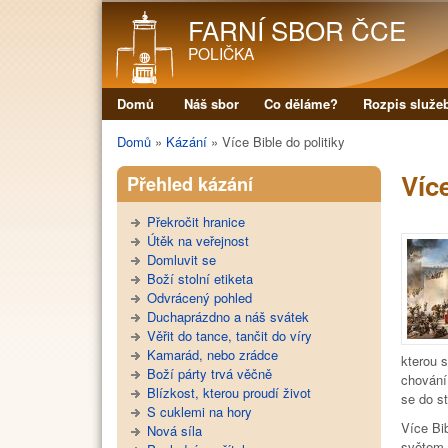
FARNÍ SBOR ČCE
POLIČKA
Domů
Náš sbor
Co děláme?
Rozpis služe
Hlavní menu
Domů
»
Kázání
»
Více Bible do politiky
Jste zde
Více
Přehled kázání
Překročit hranice
Útěk na veřejnost
Domluvit se
Boží stolní etiketa
Odvrácený pohled
Duchaprázdno a náš svátek
Věřit do tance, tančit do víry
Kamarád, nebo zrádce
kterou s
Boží párty trvá věčně
chování
Blízkost, kterou proudí život
se do s
S cuklemi na hory
Více Bib
Nová síla
světem. 