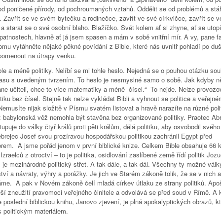
od poničené přírody, od pochroumaných vztahů. Oddělit se od problémů a stá
 Zavřít se ve svém bytečku a rodinečce, zavřít ve své církvičce, zavřít se v
a starat se o své osobní blaho. Blažíčko. Svět kolem ať si zhyne, ať se utop
atnostech, hlavně ať já jsem spasen a mám v sobě vnitřní mír. A vy, pane fa
omu vytáhněte nějaké pěkné povídání z Bible, které nás uvnitř pohladí po duš
omenout na útrapy venku.
le a méně politiky. Nelíbí se mi tohle heslo. Nejedná se o pouhou otázku sou
asu s uvedeným tvrzením. To heslo je nesmyslné samo o sobě. Jak kdyby n
Pane učiteli, chce to více matematiky a méně čísel.“ To nejde. Nelze provozo
ku bez čísel. Stejně tak nelze vykládat Bibli a vyhnout se politice a veřejn
Nemusíte nijak složitě v Písmu svatém listovat a hravě narazíte na různé poli
i: babylonská věž nemohla být stavěna bez organizované politiky. Praotec A
upuje do války čtyř králů proti pěti králům, dělá politiku, aby osvobodil svéh
ebrejec Josef svou prozíravou hospodářskou politikou zachránil Egypt před
rem. A jsme pořád jenom v první biblické knize. Celkem Bible obsahuje 66 k
zraelců z otroctví – to je politika, osidlování zaslíbené země řídí politik Joz
 je mezinárodně politický střet. A tak dále, a tak dál. Všechny ty možné válk
ví a návraty, výhry a porážky. Je jich ve Starém zákoně tolik, že se v nich a
me. A pak v Novém zákoně čelí mladá církev útlaku ze strany politiků. Apoš
eší zneužití pravomoci veřejného činitele a odvolává se před soud v Římě. A 
poslední biblickou knihu, Janovo zjevení, je plná apokalyptických obrazů, kt
s politickým materiálem.