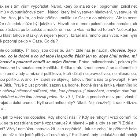
k se s tím vším vypořádat. Národ, který po staletí čelil pogromům, zničil neb
mů v dvoumiliónové zemi. Národ, který byl vystaven hladovění, vystavuje hl
síce. Ano, já vím, co byla příčina konfliktu v Gaze a co následek. Ale to neo
 že následek může být jakýkoliv. Hovoří se o teroru palestinského hamásu, al
co zůstává po izraelské armádě, čím se to vlastně liší od teroru? Nečekal js
 klást takové otázky. A nejsem jediný. Izrael má mnoho příznivců, kteří nyn
ě pozorují peklo v Gaze. Co dál?
le do politiky. Tři body jsou důležité. Sami židé nás je naučili.
Člověče, bylo 
o, co je dobré a co od tebe Hospodin žádá: jen to, abys činil právo, mi
denství a pokorně chodil se svým Bohem.
Právo, milosrdenství, pokora p
rodatné i v současném konfliktu. Kritika státu Izrael nerovná se antisemitis
 mizerné vlády a mizerní politikové, kteří dělají nespravedlivou, nemilosrdnou,
u politiku. A ano, i v Izraeli se objevují takoví. Nemá nás to překvapit. Práv
 Bibli. Právě z úst proroků zaznívala hodně, hodně drsná kritika vlastního li
o nařizují ničemná nařízení, těm, kdo předepisují plahočení, nuzným odmítaj
utištěné mého lidu zbavují práva.
(Iz 10,1)
Takto a podobně mluv proti vlastní
Izajáš a další proroci. Byli snad antisemity? Nikoli. Nejnáruživěji Izrael kritizova
ali.
, jak to všechno dopadne. Kdy skončí násilí? Kdy se rukojmí vrátí domů? K
ak se ta rozstřílená země vzpamatuje? A hlavně – jak a kdy se smíří Židé a
ci? Vždyť nemůžou natrvalo žít jako nepřátelé. Jak se zahojí ta příšerně bole
, do níž stále ještě přibývají nové rány? Politikové tady nedokážou dát naděj