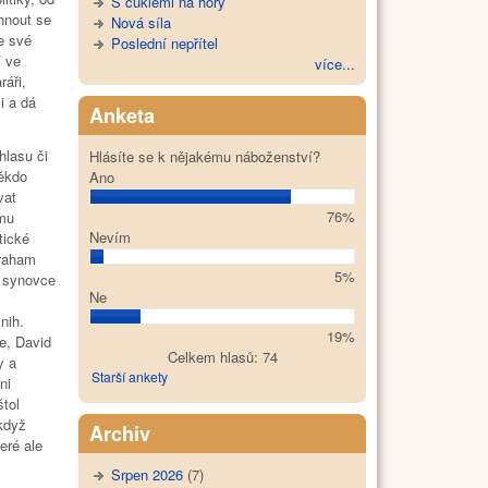
S cuklemi na hory
hnout se
Nová síla
e své
Poslední nepřítel
í ve
více...
ráři,
i a dá
Anketa
hlasu či
Hlásíte se k nějakému náboženství?
ěkdo
Ano
vat
76%
ému
Nevím
tické
braham
5%
o synovce
Ne
nih.
19%
ue, David
Celkem hlasů: 74
y a
Starší ankety
ni
tol
když
Archiv
eré ale
Srpen 2026
(7)