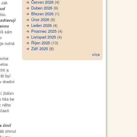
Červen 2026
(4)
. Jak
Duben 2026
(9)
tud
Březen 2026
(1)
tou.
Únor 2026
(6)
uzdravuji
Leden 2026
(4)
 svou
Prosinec 2025
(4)
íš sám
Listopad 2025
(4)
o
Říjen 2025
(13)
 je nutná
Září 2025
(8)
více
ovina
letos
hlí a
át byl
v dnešní
tí židům
 tiša be
z něho
části
 činil
áš shrnul
ž i my