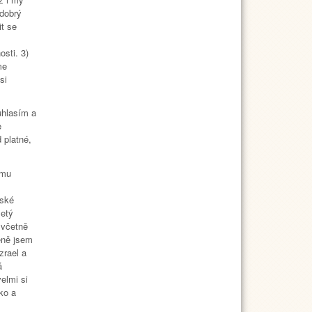
 dobrý
it se
osti. 3)
me
si
ouhlasím a
e
 platné,
ému
vské
letý
 včetně
eně jsem
zrael a
á
elmi si
ko a