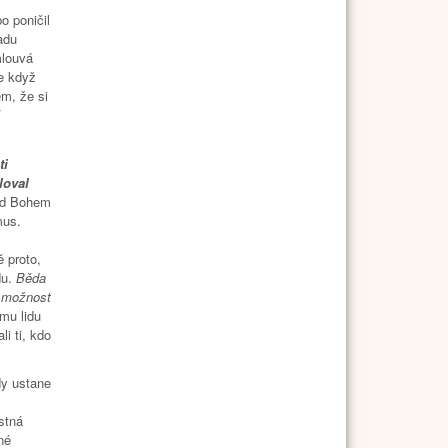
o poničil
adu
mlouvá
e když
em, že si
í
ti
loval
řed Bohem
mus.
ě proto,
du.
Běda
í možnost
mu lidu
li ti, kdo
dy ustane
stná
né