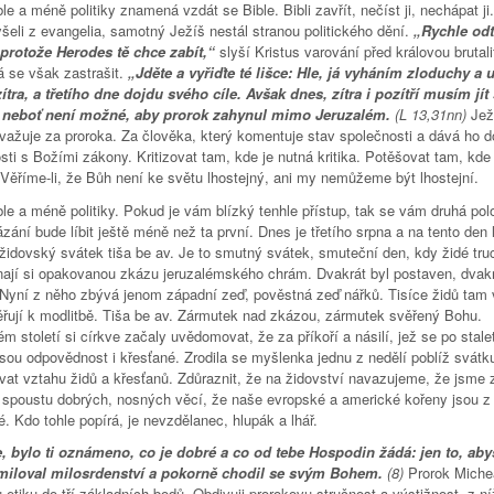
le a méně politiky znamená vzdát se Bible. Bibli zavřít, nečíst ji, nechápat ji
šeli z evangelia, samotný Ježíš nestál stranou politického dění.
„Rychle od
 protože Herodes tě chce zabít,“
slyší Kristus varování před královou brutali
 se však zastrašit.
„Jděte a vyřiďte té lišce: Hle, já vyháním zloduchy a 
zítra, a třetího dne dojdu svého cíle. Avšak dnes, zítra i pozítří musím jít
 neboť není možné, aby prorok zahynul mimo Jeruzalém.
(L 13,31nn)
Jež
važuje za proroka. Za člověka, který komentuje stav společnosti a dává ho d
sti s Božími zákony. Kritizovat tam, kde je nutná kritika. Potěšovat tam, kde
 Věříme-li, že Bůh není ke světu lhostejný, ani my nemůžeme být lhostejní.
le a méně politiky. Pokud je vám blízký tenhle přístup, tak se vám druhá pol
ání bude líbit ještě méně než ta první. Dnes je třetího srpna a na tento den 
židovský svátek tiša be av. Je to smutný svátek, smuteční den, kdy židé truc
nají si opakovanou zkázu jeruzalémského chrám. Dvakrát byl postaven, dvakr
 Nyní z něho zbývá jenom západní zeď, pověstná zeď nářků. Tisíce židů tam 
řují k modlitbě. Tiša be av. Zármutek nad zkázou, zármutek svěřený Bohu.
m století si církve začaly uvědomovat, že za příkoří a násilí, jež se po stale
sou odpovědnost i křesťané. Zrodila se myšlenka jednu z nedělí poblíž svátku
vat vztahu židů a křesťanů. Zdůraznit, že na židovství navazujeme, že jsme 
i spoustu dobrých, nosných věcí, že naše evropské a americké kořeny jsou z 
. Kdo tohle popírá, je nevzdělanec, hlupák a lhář.
, bylo ti oznámeno, co je dobré a co od tebe Hospodin žádá: jen to, abys
miloval milosrdenství a pokorně chodil se svým Bohem.
(8)
Prorok Miche
etiku do tří základních bodů. Obdivuji prorokovu stručnost a výstižnost, z ní