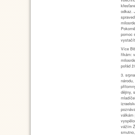
křesťan
odkaz. J
spravedl
milosrde
Pokorně
pomoc sh
vystačít
Více Bib
říkám: v
milosrd
pořád ž
3. srpn
národu,
přítomn
dějiny,
mladíče
izraels
poznáva
válkám 
vyspělos
vážím Ži
smutno,