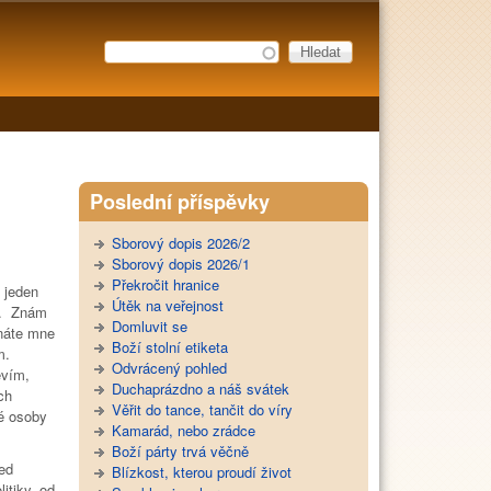
Hledat
Vyhledávání
Poslední příspěvky
Sborový dopis 2026/2
Sborový dopis 2026/1
Překročit hranice
y jeden
Útěk na veřejnost
la. Znám
Domluvit se
znáte mne
Boží stolní etiketa
m.
Odvrácený pohled
evím,
Duchaprázdno a náš svátek
ch
Věřit do tance, tančit do víry
ré osoby
Kamarád, nebo zrádce
Boží párty trvá věčně
ed
Blízkost, kterou proudí život
itiky, od