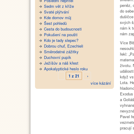
Poslední nepřítel
peněz, 
Sedm vět z kříže
do sebe.
Svaté plýtvání
dušičce 
Kde domov můj
svých šp
Šest pohledů
nám k t
Cesta do budoucnosti
nám zap
Pokušení na poušti
Kdo je tady slepec?
Více Bib
Dobrou chuť, Ezechieli
nesouhl
Směrodatné zážitky
řekl: „
Duchovní pupík
matemati
Ježíšův a náš křest
životu. 
Apokalyptické heslo roku
událost
1 z 21
›
když vst
Lota. H
více kázání
hladomo
Exodus I
a Goliáš
vyhnanst
nevyzná
Pavel ř
vezmete 
pracují 