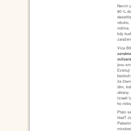
Nevím ja
80 % do
desetiti
nikoho,
vidíme, 
kdy budu
zaražen
Více Bib
oznámen
milosr
jsou smě
Existují
bezbožno
že čteme
těm, kd
obrany, 
Izraeli 
ho milov
Ptám se
hlad? J
Palestin
minulost