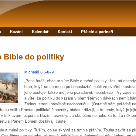
Přejít k hlavnímu obsahu
b
Kázání
Kalendář
Kontakt
Přátelé a partneři
 Bible do politiky
Micheáš 6,6-8+9
„Pane faráři, chce to více Bible a méně politiky,“ řekl mi onehd
bratr, když se se mnou po bohoslužbě loučil ve dveřích koste
jeho postoje, takže mě jeho požadavek nepřekvapil. Vy zase 
a víte, že politiku do kázání v přemrštěných dávkách nemíchá
Žádnou stranu otevřeně nedoporučuji. (Ostatně sám pořádně n
tranu volit.) Pravda, politické činovníky občas kritizuji, a to tehdy, když je jeji
 v křiklavém rozporu s Božími pravidly. Já skutečně nemohu za to, že někte
třetu s Pánem Bohem dostávají častěji.
le a méně politiky. Tuším, co se skrývá za tímhle přáním. Touha zavřít se př
Odstřihnout se od toho takzvaně „ošklivého“ a „špinavého“ dění kolem, od pol