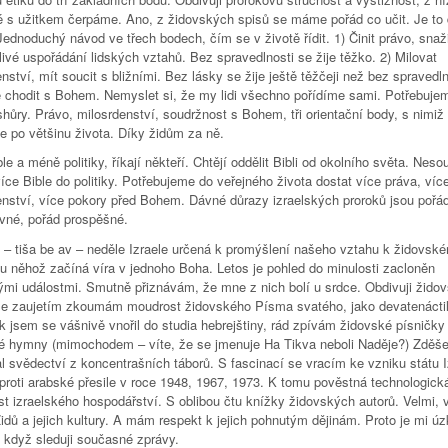
é s užitkem čerpáme. Ano, z židovských spisů se máme pořád co učit. Je to
ednoduchý návod ve třech bodech, čím se v životě řídit. 1) Činit právo, snaž
ivé uspořádání lidských vztahů. Bez spravedlnosti se žije těžko. 2) Milovat
nství, mít soucit s bližními. Bez lásky se žije ještě těžčeji než bez spravedln
 chodit s Bohem. Nemyslet si, že my lidi všechno pořídíme sami. Potřebuje
ůry. Právo, milosrdenství, soudržnost s Bohem, tři orientační body, s nimiž 
e po většinu života. Díky židům za ně.
le a méně politiky, říkají někteří. Chtějí oddělit Bibli od okolního světa. Nes
íce Bible do politiky. Potřebujeme do veřejného života dostat více práva, víc
enství, více pokory před Bohem. Dávné důrazy izraelských proroků jsou pořád
ivné, pořád prospěšné.
a – tiša be av – neděle Izraele určená k promýšlení našeho vztahu k židovsk
 u něhož začíná víra v jednoho Boha. Letos je pohled do minulosti zacloněn
ými událostmi. Smutně přiznávám, že mne z nich bolí u srdce. Obdivuji žido
 se zaujetím zkoumám moudrost židovského Písma svatého, jako devatenácti
k jsem se vášnivě vnořil do studia hebrejštiny, rád zpívám židovské písničky
ké hymny (mimochodem – víte, že se jmenuje Ha Tikva neboli Naděje?) Zděš
l svědectví z koncentrašních táborů. S fascinací se vracím ke vzniku státu I
proti arabské přesile v roce 1948, 1967, 1973. K tomu pověstná technologick
t izraelského hospodářství. S oblibou čtu knížky židovských autorů. Velmi, v
dů a jejich kultury. A mám respekt k jejich pohnutým dějinám. Proto je mi úz
 když sleduji současné zprávy.