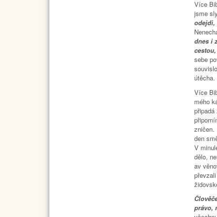
Více Bib
jsme sly
odejdi,
Nenechá
dnes i 
cestou,
sebe po
souvislo
útěcha.
Více Bib
mého káz
připadá 
připomí
zničen.
den smě
V minulé
dělo, ne
av věno
převzal
židovské
Člověče
právo, 
všechnu 