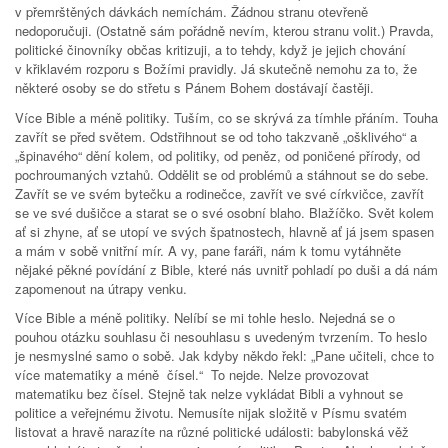
v přemrštěných dávkách nemíchám. Žádnou stranu otevřeně
nedoporučuji. (Ostatně sám pořádně nevím, kterou stranu volit.) Pravda,
politické činovníky občas kritizuji, a to tehdy, když je jejich chování
v křiklavém rozporu s Božími pravidly. Já skutečně nemohu za to, že
některé osoby se do střetu s Pánem Bohem dostávají častěji.
Více Bible a méně politiky. Tuším, co se skrývá za tímhle přáním. Touha
zavřít se před světem. Odstřihnout se od toho takzvaně „ošklivého“ a
„špinavého“ dění kolem, od politiky, od peněz, od poničené přírody, od
pochroumaných vztahů. Oddělit se od problémů a stáhnout se do sebe.
Zavřít se ve svém bytečku a rodinečce, zavřít ve své církvičce, zavřít
se ve své dušičce a starat se o své osobní blaho. Blažíčko. Svět kolem
ať si zhyne, ať se utopí ve svých špatnostech, hlavně ať já jsem spasen
a mám v sobě vnitřní mír. A vy, pane faráři, nám k tomu vytáhněte
nějaké pěkné povídání z Bible, které nás uvnitř pohladí po duši a dá nám
zapomenout na útrapy venku.
Více Bible a méně politiky. Nelíbí se mi tohle heslo. Nejedná se o
pouhou otázku souhlasu či nesouhlasu s uvedeným tvrzením. To heslo
je nesmyslné samo o sobě. Jak kdyby někdo řekl: „Pane učiteli, chce to
více matematiky a méně čísel.“ To nejde. Nelze provozovat
matematiku bez čísel. Stejně tak nelze vykládat Bibli a vyhnout se
politice a veřejnému životu. Nemusíte nijak složitě v Písmu svatém
listovat a hravě narazíte na různé politické události: babylonská věž