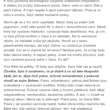
K tomu pověstná technologická vyspělost izraelského hospodářství.
S oblibou čtu knížky židovských autorů. Velmi, velmi si vážím Židů a
jejich kultury. A mám respekt k jejich pohnutým dějinám. Proto je mi
úzko a smutno, když sleduji současné zprávy.
Nevím jak se s tím vším vypořádat. Národ, který po staletí čelil
pogromům, zničil nebo poničil 80 % domů v dvoumiliónové zemi. Národ,
který byl vystaven hladovění, vystavuje hladu desetitisíce. Ano, já vím,
co byla příčina konfliktu v Gaze a co následek. Ale to neomlouvá
nikoho, že následek může být jakýkoliv. Hovoří se o teroru
palestinského hamásu, ale když vidíme, co zůstává po izraelské
armádě, čím se to vlastně liší od teroru? Nečekal jsem, že si kdy budu
klást takové otázky. A nejsem jediný. Izrael má mnoho příznivců, kteří
nyní zaraženě pozorují peklo v Gaze. Co dál?
Více Bible do politiky. Tři body jsou důležité. Sami židé nás je naučili.
Člověče, bylo ti oznámeno, co je dobré a co od tebe Hospodin
žádá: jen to, abys činil právo, miloval milosrdenství a pokorně
chodil se svým Bohem.
Právo, milosrdenství, pokora před Bohem jsou
směrodatné i v současném konfliktu. Kritika státu Izrael nerovná se
antisemitismus. Existují mizerné vlády a mizerní politikové, kteří dělají
nespravedlivou, nemilosrdnou, bezbožnou politiku. A ano, i v Izraeli se
objevují takoví. Nemá nás to překvapit. Právě proto, že čteme Bibli.
Právě z úst proroků zaznívala hodně, hodně drsná kritika vlastního lidu.
Běda těm, kdo nařizují ničemná nařízení, těm, kdo předepisují