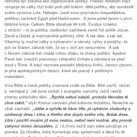
nemohla být stavěna bez organizované politiky. Praotec Abraham když
vstupuje do války čtyř králů proti pěti králům, dělá politiku, aby osvobodil
svého synovce Lota. Hebrejec Josef svou prozíravou hospodářskou
politikou zachránil Egypt před hladomorem. A jsme pořád jenom v první
biblické knize. Celkem Bible obsahuje 66 knih. Exodus Izraelců
z otroctví – to je politika, osidlování zaslíbené země řídí politik Jozue,
David a Goliáš je mezinárodně politický střet. A tak dále, a tak dál.
Všechny ty možné války a vyhnanství a návraty, výhry a porážky. Je
jich ve Starém zákoně tolik, že se v nich ani nevyznáme. A pak
v Novém zákoně čelí mladá církev útlaku ze strany politiků. Apoštol
Pavel řeší zneužití pravomoci veřejného činitele a odvolává se před
soud v Římě. A když vezmete poslední biblickou knihu, Janovo zjevení,
je plná apokalyptických obrazů, které ale pracují s politickým
materiálem.
Více Bible a méně politiky znamená vzdát se Bible. Bibli zavřít, nečíst
ji, nechápat ji. Jak jsme slyšeli z evangelia, samotný Ježíš nestál
stranou politického dění.
„Rychle odtud odejdi, protože Herodes tě
chce zabít,“
slyší Kristus varování před královou brutalitou. Nenechá se
však zastrašit.
„Jděte a vyřiďte té lišce: Hle, já vyháním zloduchy a
uzdravuji dnes i zítra, a třetího dne dojdu svého cíle. Avšak dnes,
zítra i pozítří musím jít svou cestou, neboť není možné, aby prorok
zahynul mimo Jeruzalém.
(L 13,31nn)
Ježíš sám sebe považuje za
proroka. Za člověka, který komentuje stav společnosti a dává ho do