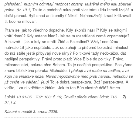
plahočení, nuzným odmítají možnost obrany, utištěné mého lidu zbavují
práva.
(Iz 10,1)
Takto a podobně mluv proti vlastnímu lidu Izraeli Izajáš a
další proroci. Byli snad antisemity? Nikoli. Nejnáruživěji Izrael kritizovali
ti, kdo ho milovali.
Ptám se, jak to všechno dopadne. Kdy skončí násilí? Kdy se rukojmí
vrátí domů? Kdy ustane hlad? Jak se ta rozstřílená země vzpamatuje?
A hlavně – jak a kdy se smíří Židé a Palestinci? Vždyť nemůžou
natrvalo žít jako nepřátelé. Jak se zahojí ta příšerně bolestná minulost,
do níž stále ještě přibývají nové rány? Politikové tady nedokážou dát
nadějné perspektivy. Právě proto platí: Více Bible do politiky. Právo,
milosrdenství, pokora před Bohem. To je nadějná perspektiva. Poslyšme
znovu biblického proroka Micheáše:
I překují své meče na radlice, svá
kopí na vinařské nože. Národ nepozdvihne meč proti národu, nebudou se
již cvičit ve válčení. (4,3)
To je dobrá perspektiva. Boží perspektiva. A
vidíte, i za ni vděčíme židům. Jak to ten Bůh vlastně dělá? Amen.
Lukáš 13,31-35 702; 188; S 19; Chválu přede všemi lidmi; 716 Zj
21,1-4
Kázání v neděli 3. srpna 2025.
Tweet Widget