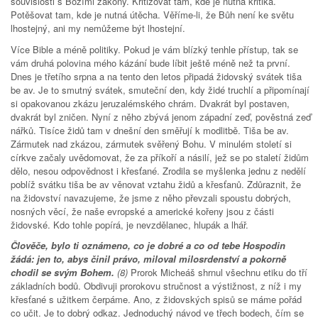
souvislosti s Božími zákony. Kritizovat tam, kde je nutná kritika.
Potěšovat tam, kde je nutná útěcha. Věříme-li, že Bůh není ke světu
lhostejný, ani my nemůžeme být lhostejní.
Více Bible a méně politiky. Pokud je vám blízký tenhle přístup, tak se
vám druhá polovina mého kázání bude líbit ještě méně než ta první.
Dnes je třetího srpna a na tento den letos připadá židovský svátek tiša
be av. Je to smutný svátek, smuteční den, kdy židé truchlí a připomínají
si opakovanou zkázu jeruzalémského chrám. Dvakrát byl postaven,
dvakrát byl zničen. Nyní z něho zbývá jenom západní zeď, pověstná zeď
nářků. Tisíce židů tam v dnešní den směřují k modlitbě. Tiša be av.
Zármutek nad zkázou, zármutek svěřený Bohu. V minulém století si
církve začaly uvědomovat, že za příkoří a násilí, jež se po staletí židům
dělo, nesou odpovědnost i křesťané. Zrodila se myšlenka jednu z nedělí
poblíž svátku tiša be av věnovat vztahu židů a křesťanů. Zdůraznit, že
na židovství navazujeme, že jsme z něho převzali spoustu dobrých,
nosných věcí, že naše evropské a americké kořeny jsou z části
židovské. Kdo tohle popírá, je nevzdělanec, hlupák a lhář.
Člověče, bylo ti oznámeno, co je dobré a co od tebe Hospodin
žádá: jen to, abys činil právo, miloval milosrdenství a pokorně
chodil se svým Bohem.
(8)
Prorok Micheáš shrnul všechnu etiku do tří
základních bodů. Obdivuji prorokovu stručnost a výstižnost, z níž i my
křesťané s užitkem čerpáme. Ano, z židovských spisů se máme pořád
co učit. Je to dobrý odkaz. Jednoduchý návod ve třech bodech, čím se