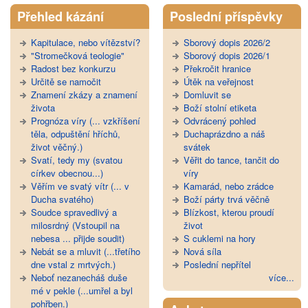
Přehled kázání
Poslední příspěvky
Kapitulace, nebo vítězství?
Sborový dopis 2026/2
"Stromečková teologie"
Sborový dopis 2026/1
Radost bez konkurzu
Překročit hranice
Určitě se namočit
Útěk na veřejnost
Znamení zkázy a znamení
Domluvit se
života
Boží stolní etiketa
Prognóza víry (... vzkříšení
Odvrácený pohled
těla, odpuštění hříchů,
Duchaprázdno a náš
život věčný.)
svátek
Svatí, tedy my (svatou
Věřit do tance, tančit do
církev obecnou...)
víry
Věřím ve svatý vítr (... v
Kamarád, nebo zrádce
Ducha svatého)
Boží párty trvá věčně
Soudce spravedlivý a
Blízkost, kterou proudí
milosrdný (Vstoupil na
život
nebesa ... přijde soudit)
S cuklemi na hory
Nebát se a mluvit (...třetího
Nová síla
dne vstal z mrtvých.)
Poslední nepřítel
Neboť nezanecháš duše
více...
mé v pekle (...umřel a byl
pohřben.)