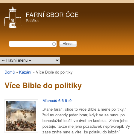
Přejít k hlavnímu obsahu
FARNÍ SBOR ČCE
Polička
Hledat
Vyhledávání
Hlavní menu
Domů
»
Kázání
»
Více Bible do politiky
Jste zde
Více Bible do politiky
Micheáš 6,6-8+9
„Pane faráři, chce to více Bible a méně politiky,“
řekl mi onehdy jeden bratr, když se se mnou po
bohoslužbě loučil ve dveřích kostela. Znám jeho
postoje, takže mě jeho požadavek nepřekvapil. Vy
zase znáte mne a víte, že politiku do kázání