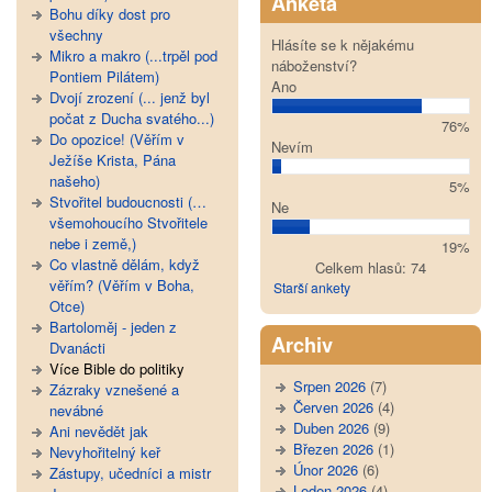
Anketa
Bohu díky dost pro
všechny
Hlásíte se k nějakému
Mikro a makro (...trpěl pod
náboženství?
Pontiem Pilátem)
Ano
Dvojí zrození (... jenž byl
počat z Ducha svatého...)
76%
Do opozice! (Věřím v
Nevím
Ježíše Krista, Pána
našeho)
5%
Stvořitel budoucnosti (…
Ne
všemohoucího Stvořitele
nebe i země,)
19%
Co vlastně dělám, když
Celkem hlasů: 74
věřím? (Věřím v Boha,
Starší ankety
Otce)
Bartoloměj - jeden z
Archiv
Dvanácti
Více Bible do politiky
Srpen 2026
(7)
Zázraky vznešené a
Červen 2026
(4)
nevábné
Duben 2026
(9)
Ani nevědět jak
Březen 2026
(1)
Nevyhořitelný keř
Únor 2026
(6)
Zástupy, učedníci a mistr
Leden 2026
(4)