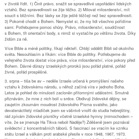
v životě řídit. 1) Činit právo, snažit se spravedlivé uspořádání lidských
vztahů. Bez spravedlnosti se žije těžko. 2) Milovat milosrdenství, mít
soucit s bližními. Bez lásky se žije ještě těžčeji než bez spravedlnosti.
3) Pokorně chodit s Bohem. Nemyslet si, že my lidi všechno pořídíme
sami. Potřebujeme pomoc shůry. Právo, milosrdenství, soudržnost
s Bohem, tři orientační body, s nimiž si vystačíte po většinu života. Díky
židům za ně.
Více Bible a méně politiky, říkají někteří. Chtějí oddělit Bibli od okolního
světa. Nesouhlasím a říkám: více Bible do politiky. Potřebujeme do
veřejného života dostat více práva, více milosrdenství, více pokory před
Bohem. Dávné důrazy izraelských proroků jsou pořád platné, pořád
živné, pořád prospěšné.
3. srpna – tiša be av – neděle Izraele určená k promýšlení našeho
vztahu k židovskému národu, u něhož začíná víra v jednoho Boha.
Letos je pohled do minulosti zacloněn přítomnými událostmi. Smutně
přiznávám, že mne z nich bolí u srdce. Obdivuji židovské dějiny, se
zaujetím zkoumám moudrost židovského Písma svatého, jako
devatenáctiletý mladíček jsem se vášnivě vnořil do studia hebrejštiny,
rád zpívám židovské písničky včetně izraelské hymny (mimochodem –
víte, že se jmenuje Ha Tikva neboli Naděje?) Zděšeně jsem poznával
svědectví z koncentrašních táborů. S fascinací se vracím ke vzniku
státu Izrael a válkám proti arabské přesile v roce 1948, 1967, 1973.