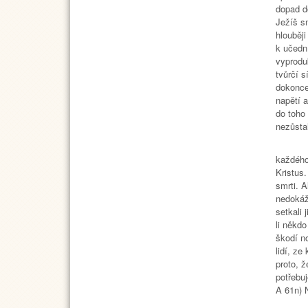
dopad d
Ježíš s
hlouběji
k učedn
vyproduk
tvůrčí 
dokonce
napětí 
do toho
nezůstal
Sestry
každého
Kristus
smrti. A
nedokáž
setkali
li někdo
škodí n
lidí, ze
proto, ž
potřebu
A 61n) 