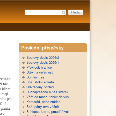
Hledat
Vyhledávání
Poslední příspěvky
Sborový dopis 2026/2
Sborový dopis 2026/1
Překročit hranice
Útěk na veřejnost
Domluvit se
kříšení.
Boží stolní etiketa
í tak,
Odvrácený pohled
v bílém
Duchaprázdno a náš svátek
k mají
Věřit do tance, tančit do víry
něte jim.
Kamarád, nebo zrádce
ž tři
Boží párty trvá věčně
ě padla
Blízkost, kterou proudí život
 ale