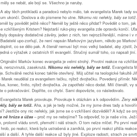
 měly se nebát, ale bojí se. Všechno je naruby.
ěch protikladů a paradoxů nebylo málo, tak evangelista Marek tady sv
ium ukončí. Doslova a do písmene ho utne.
Nikomu nic neřekly, bály se totiž
eměl by povědět ještě něco? Neměl by ještě něco přidat? Povědět o tom, jak 
 se vzkříšeným Kristem? Nejstarší ruko-pisy evangelia zde opravdu končí. Uťa
 byly dopsány dodatečné závěry, jeden z nich, ten nejrozšířenější, máme i v 
. Badatelé upo-zorňují, že není napsán Markovým jazykem, někdo po Markovi c
doplnit, co se dělo pak. A čtenář nemusí být moc velký badatel, aby zjistil, ž
jedná o výtažek z ostatních tří evangelií. Stručný sumář toho, co napsali jiní.
lní Markův konec evangelia je velmi strohý. Prvotní reakce na vzkříšen
tá, nerozvinutá, zaseknutá.
Nikomu nic neřekly, bály se totiž.
Evangelista 
e. Schválně nechá konec takhle otevřený. Můj učitel na teologické fakultě Ji
že Marek neudělal za evangeliem tečku, nýbrž dvojtečku. Povedený příměr. Nik
lus, konec, finito, nýbrž dvojtečka. Je zapotřebí něco dodat. Milí čtenáři, vy 
jte o pokračování. Doplňte, co chybí. Sami dopovězte, co následovalo.
lista Marek provokuje. Provokuje k otázkám a k odpovědím.
Ženy
ni
kly, bály se totiž.
Aha, a jak je tedy možné, že my jsme dnes tady a hovoří
í? Jestliže ony nic neřekly, jak jsme se o vzkříšení dozvěděli? A když se on
a ně hrůza a úžas
– proč my se nebojíme? Ta odpověď, to je naše víra. Ježí
, prolomil vládu smrti, přemohl i náš strach. O tom nelze mlčet. Po první rea
hrob, po reakci, která byla ustrašená a zamlklá, po první reakci přišla reakce
další a další. A tyhle další reakce už byly jiné. Exploze radosti, strach ze smrt