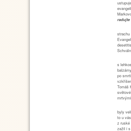
ustupuje
evangel
Markovo
radujte
strachu
Evangel
desetiti
Schváln
Miloš R
s lehko
balzámy
po smrt
vzkříše
Tomáš H
světovéh
mrtvými
Na jaře
byly vel
to u vá
z ruské
zažil i