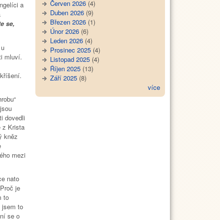
Červen 2026
(4)
ngelíci a
Duben 2026
(9)
a
Březen 2026
(1)
e se,
Únor 2026
(6)
Leden 2026
(4)
 u
Prosinec 2025
(4)
i mluví.
Listopad 2025
(4)
Říjen 2025
(13)
kříšení.
Září 2025
(8)
více
robu“
jsou
i dovedli
 z Krista
ý kněz
e
vého mezi
e nato
„Proč je
 to
 jsem to
ní se o