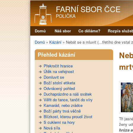
FARNÍ SBOR ČCE
POLIČKA
Domů
Náš sbor
Co děláme?
Rozpis služe
Hlavní menu
Domů
»
Kázání
»
Nebát se a mluvit (...třetího dne vstal 
Jste zde
Nebá
Přehled kázání
mrt
Překročit hranice
Útěk na veřejnost
Domluvit se
Boží stolní etiketa
Odvrácený pohled
Duchaprázdno a náš svátek
Věřit do tance, tančit do víry
Kamarád, nebo zrádce
Boží párty trvá věčně
Blízkost, kterou proudí život
Tři jasn
S cuklemi na hory
ženy ud
Nová síla
hrůza a