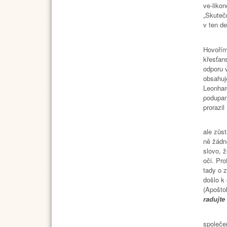
ve-likon
„Skuteč
v ten d
Vě
Hovořím
křesťan
odporu 
obsahuj
Leonhar
podupané
prorazil
Na jedn
ale zůst
ně žádn
slovo, ž
oči. Pro
tady o z
došlo k
(Apošto
radujte
Společ
společe