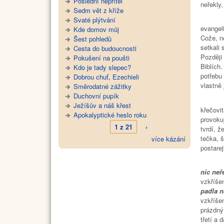
Poslední nepřítel
neřekly,
Sedm vět z kříže
A aby t
Svaté plýtvání
evangel
Kde domov můj
Cože, n
Šest pohledů
setkali
Cesta do budoucnosti
Později
Pokušení na poušti
Biblích
Kdo je tady slepec?
potřebu 
Dobrou chuť, Ezechieli
vlastně 
Směrodatné zážitky
Duchovní pupík
Originá
Ježíšův a náš křest
křečovi
Apokalyptické heslo roku
provokuj
1 z 21
›
tvrdí, 
tečka, š
více kázání
postare
Evange
nic neře
vzkříšen
padla n
vzkříšen
prázdný 
třetí a 