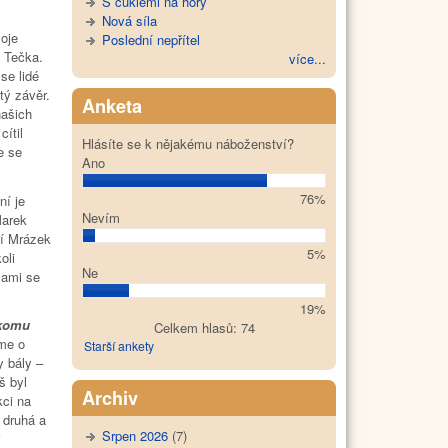
S cuklemi na hory
Nová síla
oje
Poslední nepřítel
.
Tečka.
více...
se lidé
tý závěr.
Anketa
našich
ítil
Hlásíte se k nějakému náboženství?
e se
Ano
76%
í je
Nevím
Marek
ří Mrázek
5%
oli
Ne
sami se
19%
komu
Celkem hlasů: 74
me o
Starší ankety
y bály –
š byl
Archiv
kci na
 druhá a
Srpen 2026
(7)
i