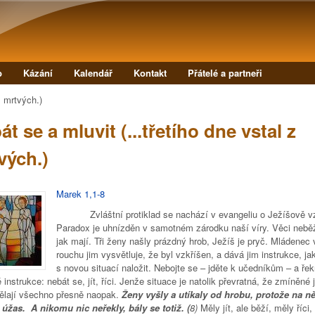
Přejít k hlavnímu obsahu
b
Kázání
Kalendář
Kontakt
Přátelé a partneři
z mrtvých.)
t se a mluvit (...třetího dne vstal z
vých.)
Marek 1,1-8
Zvláštní protiklad se nachází v evangeliu o Ježíšově vz
Paradox je uhnízděn v samotném zárodku naší víry. Věci neběž
jak mají. Tři ženy našly prázdný hrob, Ježíš je pryč. Mládenec 
rouchu jim vysvětluje, že byl vzkříšen, a dává jim instrukce, ja
s novou situací naložit. Nebojte se – jděte k učedníkům – a řek
é instrukce: nebát se, jít, říci. Jenže situace je natolik převratná, že zmíněné ji
ělají všechno přesně naopak.
Ženy vyšly a utíkaly od hrobu, protože na n
 úžas. A nikomu nic neřekly, bály se totiž. (
8)
Měly jít, ale běží, měly říci,