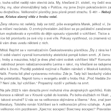
, touha sdílet naději nám otevírá ústa. My, křesťané 21. století, my čeští eva
ičky, my, sbor shromážděný tady v Poličce, my jsme živým pokračováním z
u dvojtečkou. Velikonoční písničky jsou písně prosti strachu. S 461 –
Nebojt
 se, Kristus slavný vítěz z hrobu vstal.
Ženy
nikomu nic neřekly, bály se totiž,
píše evangelista Marek, jelikož ví, že
 a mlčení nezůstalo. O zmrtvýchvstalém Ježíšovi se po počáteční zaraženost
ium explodovalo a vymrštilo do dějin spoustu výpovědí o vzkříšení. Tisíce a
síce lidí promluvilo ze své víry o své víře. Pokusy vystihnout, co znamená vz
ě vám dnes uvedu některé z nich.
ejchrt se v normalizačním Československu písničkou „Šly z rána ke h
stí sobě vlastní vysmál komunisticky ateistické pompě kolem smrti. „K čemu 
, hroby a mauzolea, když je dnes před vámi svátek vzkříšení těla?“ Komunist
i nabídnout jenom nabalzamovaného Lenina v rakvi, my křesťané se radujeme
ného k životu. Později podobně rozjímal o Rudém náměstí v Moskvě katolick
alík. Fronta lidí před vystavenou mrtvolou: Zde je. Tady leží bezduchý vůdc
o proletariátu. Naproti tomu v evangeliu anděl u hrobu říká: „Proč hledáte ži
? Není zde, byl vzkříšen.“ Propastný rozdíl v pohledu na smrt.
 2022 k nám dorazila první mohutná vlna ukrajinských uprchlíků. Krátc
ikonoce a někteří se v Krouně vydali do kostela. Po boho-službách mi říkali: 
s takové smutné? U nás se na velikonoce objímáme a líbeme.“ Ano, znal jsem
 literatury, Tolstého román Vzkříšení se k velikonocům přímo vztahuje. A pak
 s velikonoc-ním pozdravem „Христос воскрес! Воистину воскрес!“ Pravoslav