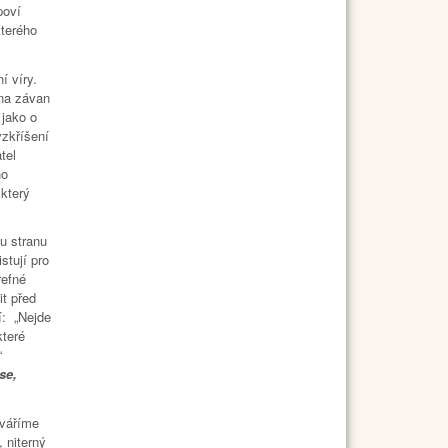
poví
kterého
í víry.
na závan
 jako o
vzkříšení
tel
ho
 který
u stranu
stují pro
refné
it před
í: „Nejde
které
“
se,
váříme
 niterný