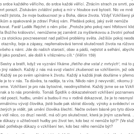
o srdce každého věřícího, do srdce každé věřící. Ztrácím strach ze smrti, p
mrt porazil. Získávám zvláštní pokoj a mír v hloubce své bytosti. Nic ve mně
 nežli jistota, že moje budoucnost je u Boha, dárce života. Vždyť Vzkříšený p
íkům a opakovaně je zdraví Pokoj vám. Předává pokoj, jaký svět nemůže
ovat. Farář Luděk Rejchrt o něm píše: „Protože jeho pokoj není hřbitovní klid
síla Božího království, nemůžeme jej zaměnit za myšlenkovou a životní pohod
 za stoickou povznesenost nad palčivé problémy světa. Ježíšův pokoj neods
a otazníky, boje a zápasy, nepřemalovává temné skutečnosti života na růžovo,
 všeho s námi. Jde do našich starostí, obav a pádů, nejistot a selhání, abyc
i jako poražení, ale došli k vítěznému cíli.“ (Věřím 159)
 a bratři, když ve vyznání říkáme
„třetího dne vstal z mrtvých“,
má to 
 jiný nádech. Každý z nás má svoji vlastní zkušenost se vzkříšením, jež ods
. Každý se po svém upínáme k životu. Každý a každá jinak doufáme v přemo
le je to v nás. Ta důvěra, ta naděje, ta víra. Nikdo nám ji nevyvrátí, nikomu ji
eme. Vzkříšení je pro nás bytostné, neodmyslitelné. Každý jsme se se Vzk
 jinak a to nás proměnilo. Tomáš Špidlík o dokazatelnosti vzkříšení poznamen
 rád poezii, hudbu, umění a budou-li mu v rodině dokazovat, že je to nesmysl 
ormálnímu vývoji člověka, jistě bude pak sbírat důvody, výroky a svědectví v
 kterých je vidět, jak umění člověka šlechtí. Nečte ovšem básně pro tyto důvo
e vidí něco, co druzí nevidí, má oči pro skutečnost, která je jiným uzavřená.
je důkazy o užitečnosti hudby pro život ten, kdo bez ní nemůže být?“ (Ve slu
Nač potřebuje důkazy o vzkříšení ten, kdo bez něho nemůže být?