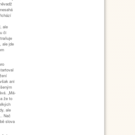
oněvadž
 nesahá
řichází
, ale
u či
traňuje
 ale jde
hom
pro
tartoval
žení
 však ani
říšeným
ává. „Má-
a že to
elkých
dy, ale
 … Nač
žbě slova