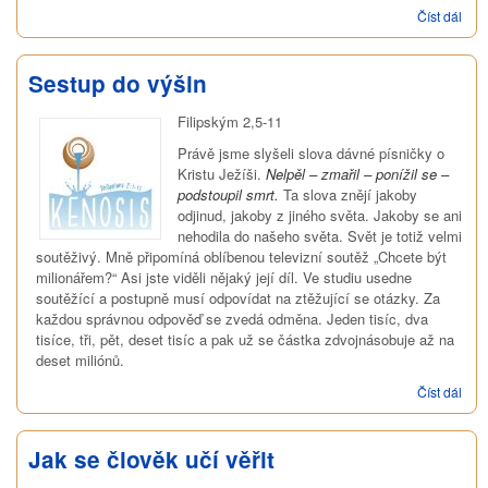
Číst dál
Velk
úhel
poh
Sestup do výšin
Filipským 2,5-11
Právě jsme slyšeli slova dávné písničky o
Kristu Ježíši.
Nelpěl – zmařil – ponížil se –
podstoupil smrt.
Ta slova znějí jakoby
odjinud, jakoby z jiného světa. Jakoby se ani
nehodila do našeho světa. Svět je totiž velmi
soutěživý. Mně připomíná oblíbenou televizní soutěž „Chcete být
milionářem?“ Asi jste viděli nějaký její díl. Ve studiu usedne
soutěžící a postupně musí odpovídat na ztěžující se otázky. Za
každou správnou odpověď se zvedá odměna. Jeden tisíc, dva
tisíce, tři, pět, deset tisíc a pak už se částka zdvojnásobuje až na
deset miliónů.
Číst dál
Ses
do
výši
Jak se člověk učí věřit