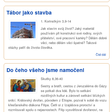
roz
Tábor jako stavba
1. Korinstkým 3,9-14
Jak stavím svůj život? Jaký materiál
používám při konstrukci své rodiny, svých
přátelství, své pracovní kariéry? Dělám dobré
věci, nebo dělám věci špatné? Takové
otázky patří do života člověka.
Číst dál
Táb
jako
stav
Do čeho všeho jsme namočeni
Skutky 8,36-40
Sestry a bratři, cestou z Jeruzaléma do Gázy
se potkali dva lidé. Bylo to setkání
rozdílných kultur a zároveň setkání blízkých
srdcí. Královský dvořan, původem z Etiopie, pozval k sobě do vozu
křesťanského diákona Filipa. Četli si z Izajášova proroctví a
rozmlouvali spolu o nejasnostech. Filip vysvětloval dvořanovi, na