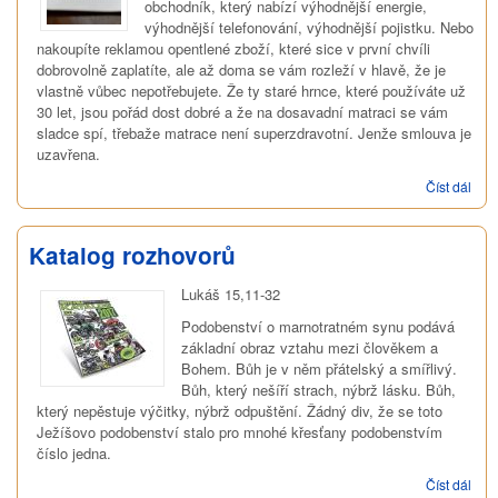
obchodník, který nabízí výhodnější energie,
výhodnější telefonování, výhodnější pojistku. Nebo
nakoupíte reklamou opentlené zboží, které sice v první chvíli
dobrovolně zaplatíte, ale až doma se vám rozleží v hlavě, že je
vlastně vůbec nepotřebujete. Že ty staré hrnce, které používáte už
30 let, jsou pořád dost dobré a že na dosavadní matraci se vám
sladce spí, třebaže matrace není superzdravotní. Jenže smlouva je
uzavřena.
Číst dál
Nov
sml
Katalog rozhovorů
Lukáš 15,11-32
Podobenství o marnotratném synu podává
základní obraz vztahu mezi člověkem a
Bohem. Bůh je v něm přátelský a smířlivý.
Bůh, který nešíří strach, nýbrž lásku. Bůh,
který nepěstuje výčitky, nýbrž odpuštění. Žádný div, že se toto
Ježíšovo podobenství stalo pro mnohé křesťany podobenstvím
číslo jedna.
Číst dál
Kata