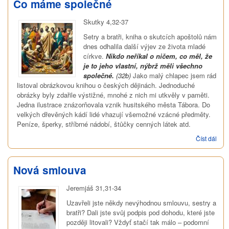
Co máme společné
Skutky 4,32-37
Setry a bratři, kniha o skutcích apoštolů nám
dnes odhalila další výjev ze života mladé
církve.
Nikdo neříkal o ničem, co měl, že
je to jeho vlastní, nýbrž měli všechno
společné.
(32b)
Jako malý chlapec jsem rád
listoval obrázkovou knihou o českých dějinách. Jednoduché
obrázky byly zdařile výstižné, mnohé z nich mi utkvěly v paměti.
Jedna ilustrace znázorňovala vznik husitského města Tábora. Do
velkých dřevěných kádí lidé vhazují všemožné vzácné předměty.
Peníze, šperky, stříbrné nádobí, štůčky cenných látek atd.
Číst dál
Co
má
spo
Nová smlouva
Jeremjáš 31,31-34
Uzavřeli jste někdy nevýhodnou smlouvu, sestry a
bratři? Dali jste svůj podpis pod dohodu, které jste
později litovali? Vždyť stačí tak málo – podomní