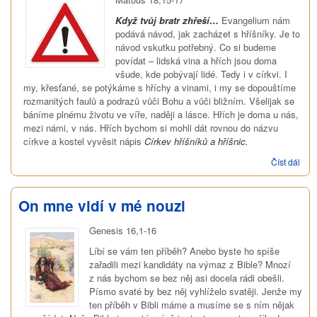
Když tvůj bratr zhřeší…
Evangelium nám
podává návod, jak zacházet s hříšníky. Je to
návod vskutku potřebný. Co si budeme
povídat – lidská vina a hřích jsou doma
všude, kde pobývají lidé. Tedy i v církvi. I
my, křesťané, se potýkáme s hříchy a vinami, i my se dopouštíme
rozmanitých faulů a podrazů vůči Bohu a vůči bližním. Všelijak se
báníme plnému životu ve víře, naději a lásce. Hřích je doma u nás,
mezi námi, v nás. Hřích bychom si mohli dát rovnou do názvu
církve a kostel vyvěsit nápis
Církev hříšníků a hříšnic.
Číst dál
Poz
míst
vyh
On mne vidí v mé nouzi
Genesis 16,1-16
Líbí se vám ten příběh? Anebo byste ho spíše
zařadili mezi kandidáty na výmaz z Bible? Mnozí
z nás bychom se bez něj asi docela rádi obešli.
Písmo svaté by bez něj vyhlíželo svatěji. Jenže my
ten příběh v Bibli máme a musíme se s ním nějak