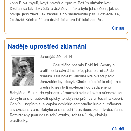
koho Bible myslí, když hovoří o trpícím Božím služebníkovi.
Dvořan se tak dozvěděl o Ježíšovi – jaké bylo jeho učení, jak se
odvíjel jeho život, jak zemřel a co následovalo pak. Dozvěděl se,
že Ježíš Kristus žil pro druhé lidi a pro lidi také zemřel.
Číst dál
Do 
vše
jsm
nam
Naděje uprostřed zklamání
Jeremjáš 29,1.4-14
Cosi zlého potkalo Boží lid. Sestry a
bratři, je to dávná historie, přesto z ní až do
dneška sálá bolest. Judské království padlo.
Jeruzalém byl dobyt. Chrám sice ještě stojí, ale
přední kněží byli odvlečeni do vzdáleného
Babylóna. S nimi do vyhnanství putovali velmožové a vůdcové lidu,
do vyhnanství putovali špičky tehdejšího průmyslu, tesaři a kováři.
Co víc – nepřátelská vojska odvlekla samotného krále s královnou
a s dvořanstvem. Babylóňané uštědřili zaslíbené zemi tvrdou ránu.
Rozvráceny jsou dosavadní vztahy, scházejí lidé, chybějí
prostředky.
Číst dál
Nad