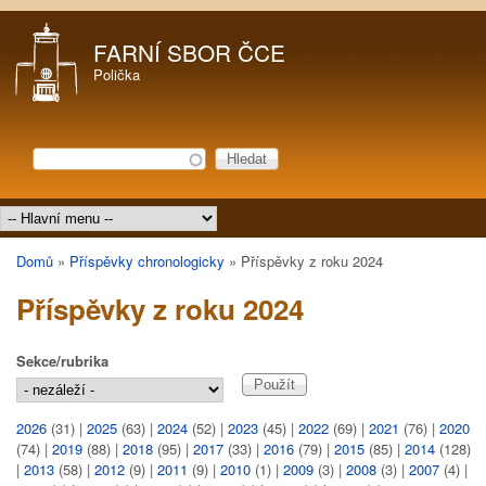
Přejít k hlavnímu obsahu
FARNÍ SBOR ČCE
Polička
Hledat
Vyhledávání
Hlavní menu
Domů
»
Příspěvky chronologicky
»
Příspěvky z roku 2024
Jste zde
Příspěvky z roku 2024
Sekce/rubrika
2026
(31)
|
2025
(63)
|
2024
(52)
|
2023
(45)
|
2022
(69)
|
2021
(76)
|
2020
(74)
|
2019
(88)
|
2018
(95)
|
2017
(33)
|
2016
(79)
|
2015
(85)
|
2014
(128)
|
2013
(58)
|
2012
(9)
|
2011
(9)
|
2010
(1)
|
2009
(3)
|
2008
(3)
|
2007
(4)
|