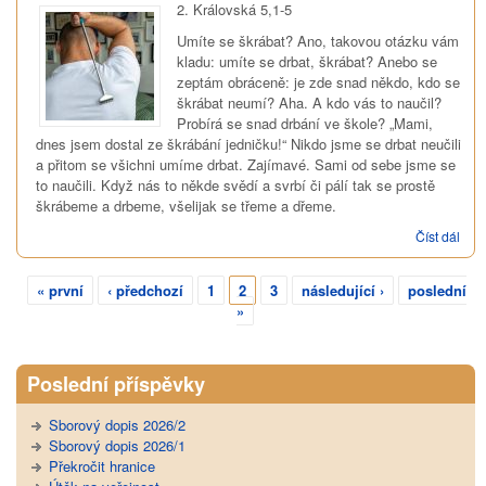
2. Královská 5,1-5
Umíte se škrábat? Ano, takovou otázku vám
kladu: umíte se drbat, škrábat? Anebo se
zeptám obráceně: je zde snad někdo, kdo se
škrábat neumí? Aha. A kdo vás to naučil?
Probírá se snad drbání ve škole? „Mami,
dnes jsem dostal ze škrábání jedničku!“ Nikdo jsme se drbat neučili
a přitom se všichni umíme drbat. Zajímavé. Sami od sebe jsme se
to naučili. Když nás to někde svědí a svrbí či pálí tak se prostě
škrábeme a drbeme, všelijak se třeme a dřeme.
Číst dál
Jak 
člov
učí
« první
‹ předchozí
1
2
3
následující ›
poslední
věřit
Stránky
»
Poslední příspěvky
Sborový dopis 2026/2
Sborový dopis 2026/1
Překročit hranice