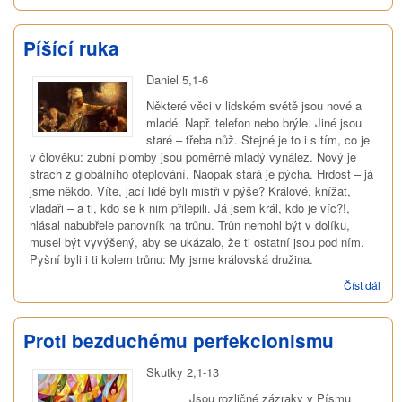
upro
zkl
Píšící ruka
Daniel 5,1-6
Některé věci v lidském světě jsou nové a
mladé. Např. telefon nebo brýle. Jiné jsou
staré – třeba nůž. Stejné je to i s tím, co je
v člověku: zubní plomby jsou poměrně mladý vynález. Nový je
strach z globálního oteplování. Naopak stará je pýcha. Hrdost – já
jsme někdo. Víte, jací lidé byli mistři v pýše? Králové, knížat,
vladaři – a ti, kdo se k nim přilepili. Já jsem král, kdo je víc?!,
hlásal nabubřele panovník na trůnu. Trůn nemohl být v dolíku,
musel být vyvýšený, aby se ukázalo, že ti ostatní jsou pod ním.
Pyšní byli i ti kolem trůnu: My jsme královská družina.
Číst dál
Píší
ruka
Proti bezduchému perfekcionismu
Skutky 2,1-13
Jsou rozličné zázraky v Písmu