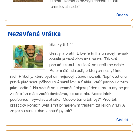
ztišení. Namísto bezvýhlednosti zkusit
formulovat naději.
Číst dál
Modl
za
Ukra
Nezavřená vrátka
Skutky 5,1-11
Sestry a bratři, Bible je kniha o naději, avšak
obsahuje také chmurná místa. Taková
ponurá zákoutí, v nichž se necítíme dobře.
Potemnělé události, o kterých neslyšíme
rádi. Příběhy, které bychom nejraději vůbec neznali. Například onu
právě přečtenou příhodu o Ananiášovi a Safiře, kteří padnou k zemi
jako podťatí. Na scéně se znenadání objevují dva mrtví a my se jen
z několika málo veršů dovídáme, co se stalo. Nedostatek
podrobností vyvolává otázky. Muselo tomu tak být? Proč tak
drastický konec? Byla smrt přiměřeným trestem za jejich vinu? A
za jakou vinu ti dva vlastně pykali?
Číst dál
Nez
vrát