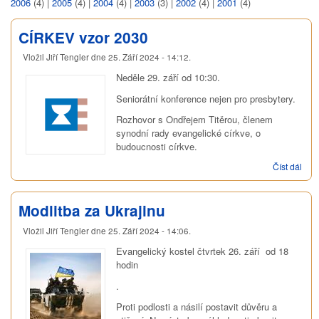
2006
(4)
|
2005
(4)
|
2004
(4)
|
2003
(3)
|
2002
(4)
|
2001
(4)
CÍRKEV vzor 2030
Vložil
Jiří Tengler
dne
25. Září 2024 - 14:12
.
Neděle 29. září od 10:30.
Seniorátní konference nejen pro presbytery.
Rozhovor s Ondřejem Titěrou, členem
synodní rady evangelické církve, o
budoucnosti církve.
Číst dál
CÍR
vzor
203
Modlitba za Ukrajinu
Vložil
Jiří Tengler
dne
25. Září 2024 - 14:06
.
Evangelický kostel čtvrtek 26. září od 18
hodin
.
Proti podlosti a násilí postavit důvěru a