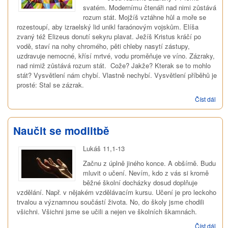
svatém. Modernímu čtenáři nad nimi zůstává
rozum stát. Mojžíš vztáhne hůl a moře se
rozestoupí, aby izraelský lid unikl faraónovým vojskům. Elíša
zvaný též Elizeus donutí sekyru plavat. Ježíš Kristus kráčí po
vodě, staví na nohy chromého, pěti chleby nasytí zástupy,
uzdravuje nemocné, křísí mrtvé, vodu proměňuje ve víno. Zázraky,
nad nimiž zůstává rozum stát. Cože? Jakže? Kterak se to mohlo
stát? Vysvětlení nám chybí. Vlastně nechybí. Vysvětlení příběhů je
prosté: Stal se zázrak.
Číst dál
Prot
bez
perf
Naučit se modlitbě
Lukáš 11,1-13
Začnu z úplně jiného konce. A obšírně. Budu
mluvit o učení. Nevím, kdo z vás si kromě
běžné školní docházky dosud doplňuje
vzdělání. Např. v nějakém vzdělávacím kursu. Učení je pro leckoho
trvalou a významnou součástí života. No, do školy jsme chodili
všichni. Všichni jsme se učili a nejen ve školních škamnách.
Číst dál
Nauč