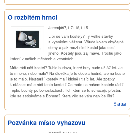
se
modl
O rozbitém hrnci
Jeremjáš7,1-7+18,1-15
Líbí se vám kostely? Ty velké stavby
s vysokými věžemi. Všude kolem obyčejné
domy a pak mezi nimi kostel jako cosi
jiného. Kostely jsou zajímavé. Trochu jako
koření v našich městech a vesnicích.
Máte rádi náš kostel? Tuhle budovu, které brzy bude už 87 let. Je
to mnoho, nebo málo? Na člověka je to docela hodně, ale na kostel
je to málo. Nejstarší kostely mají klidně i tisíc let. Ale zpátky
k otázce: máte rádi tento kostel? Co máte na našem kostele rádi?
Teplo, buchty po bohoslužbách, lidi, kteří se tu scházejí, prostor,
kde se setkáváme s Bohem? Která věc se vám nejvíce líbí?
Číst dál
O
rozb
hrnc
Pozvánka místo vyhazovu
Matouš 18,15-17