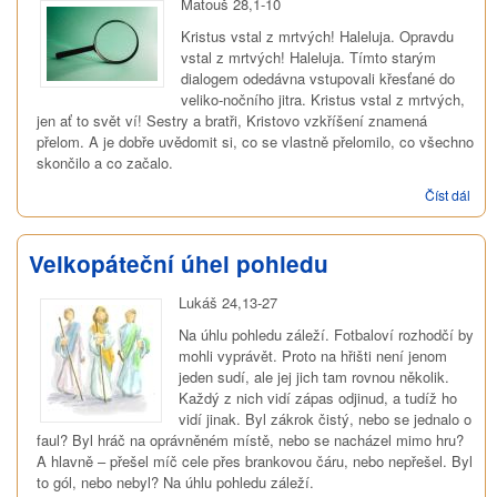
Matouš 28,1-10
Kristus vstal z mrtvých! Haleluja. Opravdu
vstal z mrtvých! Haleluja. Tímto starým
dialogem odedávna vstupovali křesťané do
veliko-nočního jitra. Kristus vstal z mrtvých,
jen ať to svět ví! Sestry a bratři, Kristovo vzkříšení znamená
přelom. A je dobře uvědomit si, co se vlastně přelomilo, co všechno
skončilo a co začalo.
Číst dál
Nev
Vzkř
nám
Velkopáteční úhel pohledu
Lukáš 24,13-27
Na úhlu pohledu záleží. Fotbaloví rozhodčí by
mohli vyprávět. Proto na hřišti není jenom
jeden sudí, ale jej jich tam rovnou několik.
Každý z nich vidí zápas odjinud, a tudíž ho
vidí jinak. Byl zákrok čistý, nebo se jednalo o
faul? Byl hráč na oprávněném místě, nebo se nacházel mimo hru?
A hlavně – přešel míč cele přes brankovou čáru, nebo nepřešel. Byl
to gól, nebo nebyl? Na úhlu pohledu záleží.