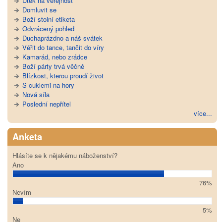
Útěk na veřejnost
Domluvit se
Boží stolní etiketa
Odvrácený pohled
Duchaprázdno a náš svátek
Věřit do tance, tančit do víry
Kamarád, nebo zrádce
Boží párty trvá věčně
Blízkost, kterou proudí život
S cuklemi na hory
Nová síla
Poslední nepřítel
více...
Anketa
Hlásíte se k nějakému náboženství?
Ano
76%
Nevím
5%
Ne