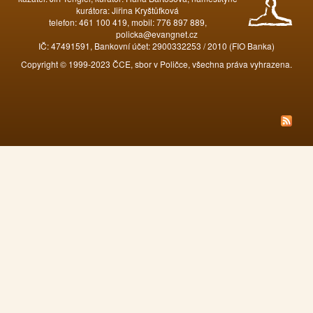
kurátora: Jiřina Kryštůfková
telefon: 461 100 419, mobil: 776 897 889,
policka@evangnet.cz
IČ: 47491591, Bankovní účet: 2900332253 / 2010 (FIO Banka)
Copyright © 1999-2023 ČCE, sbor v Poličce, všechna práva vyhrazena.