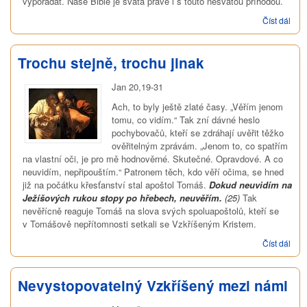
vypořádat. Naše Bible je svatá právě i s touto nesvatou příhodou.
Číst dál
On
mne
vidí 
mé
Trochu stejně, trochu jinak
nouz
Jan 20,19-31
Ach, to byly ještě zlaté časy. „Věřím jenom
tomu, co vidím.“ Tak zní dávné heslo
pochybovačů, kteří se zdráhají uvěřit těžko
ověřitelným zprávám. „Jenom to, co spatřím
na vlastní oči, je pro mě hodnověrné. Skutečné. Opravdové. A co
neuvidím, nepřipouštím.“ Patronem těch, kdo věří očima, se hned
již na počátku křesťanství stal apoštol Tomáš.
Dokud neuvidím na
Ježíšových rukou stopy po hřebech, neuvěřím.
(25)
Tak
nevěřícně reaguje Tomáš na slova svých spoluapoštolů, kteří se
v Tomášově nepřítomnosti setkali se Vzkříšeným Kristem.
Číst dál
Tro
stej
troc
jina
Nevystopovatelný Vzkříšený mezi námi