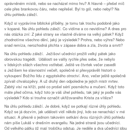
oprávněném místě, nebo se nacházel mimo hru? A hlavně – přešel míč
cele přes brankovou čáru, nebo nepřešel. Byl to gól, nebo nebyl? Na
úhlu pohledu záleží.
Když si vyprávíme biblické příběhy, je tomu tak trochu podobně jako
v kopané. Na úhlu pohledu záleží. Co vidíme a co nevidíme? A dnes pro
nás otázka zní: Z jaké strany se vlastně díváme na velký pátek? Když
zhodnotíme všechno dění, jaký je výsledek? Prohra, nebo výhra? Nebo
snad remíza, nerozhodná plichta v zápase dobra a zla, života a smrti?
Na úhlu pohledu záleží. Ježíšovi učedníci prožili velký pátek jako
obrovskou tragédii. Události se valily rychle přes sebe, že nebylo
v lidských silách všechno vstřebat. Ještě ve čtvrtek večer zasedli
s Ježíšem ke slavnostní večeři, společně si převyprávěli historii o
vykoupení Božího lidu z egyptského otroctví. Ano, večer ještě společně
zpívali chvalozpěvy. A už druhý den odpoledne je jejich mistr mrtev.
Zabitý visí na kříži, poté co prošel sérií posměchu a mučení. Když toto
máte před očima, když toto je váš úhel pohledu, tak jaký je podle vás
výsledek? Kdo si troufne označit ukřižovaného Krista za vítěze?
Na úhlu pohledu záleží. Je dobré, když se potkají různé úhly pohledu.
Když se já dozvím, jak události vidí někdo jiný, kdo se nenachází v mé
situaci. A přesně o jednom takovém setkání dvou různých úhlů pohledu
nám píše Lukáš v dnešním evangeliu. Na jedné straně jsou učedníci.
Od velkého pátku již mají trošičku odstup. Je neděle a dva učedníci jdou