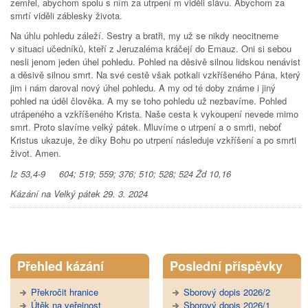
zemřel, abychom spolu s ním za utrpení m viděli slávu. Abychom za
smrtí viděli záblesky života.
Na úhlu pohledu záleží. Sestry a bratři, my už se nikdy neocitneme
v situaci učedníků, kteří z Jeruzaléma kráčejí do Emauz. Oni si sebou
nesli jenom jeden úhel pohledu. Pohled na děsivě silnou lidskou nenávist
a děsivě silnou smrt. Na své cestě však potkali vzkříšeného Pána, který
jim i nám daroval nový úhel pohledu. A my od té doby známe i jiný
pohled na úděl člověka. A my se toho pohledu už nezbavíme. Pohled
utrápeného a vzkříšeného Krista. Naše cesta k vykoupení nevede mimo
smrt. Proto slavíme velký pátek. Mluvíme o utrpení a o smrti, neboť
Kristus ukazuje, že díky Bohu po utrpení následuje vzkříšení a po smrti
život. Amen.
Iz 53,4-9 604; 519; 559; 376; 510; 528; 524 Žd 10,16
Kázání na Velký pátek 29. 3. 2024
Tweet Widget
Přehled kázání
Poslední příspěvky
Překročit hranice
Sborový dopis 2026/2
Útěk na veřejnost
Sborový dopis 2026/1