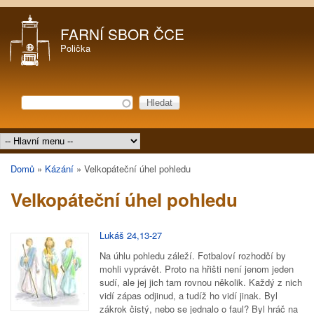
Přejít k hlavnímu obsahu
FARNÍ SBOR ČCE
Polička
Hledat
Vyhledávání
Hlavní menu
Domů
»
Kázání
»
Velkopáteční úhel pohledu
Jste zde
Velkopáteční úhel pohledu
Lukáš 24,13-27
Na úhlu pohledu záleží. Fotbaloví rozhodčí by
mohli vyprávět. Proto na hřišti není jenom jeden
sudí, ale jej jich tam rovnou několik. Každý z nich
vidí zápas odjinud, a tudíž ho vidí jinak. Byl
zákrok čistý, nebo se jednalo o faul? Byl hráč na