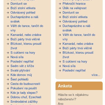
Domluvit se
Překročit hranice
Boží stolní etiketa
Útěk na veřejnost
Odvrácený pohled
Domluvit se
Duchaprázdno a náš
Boží stolní etiketa
svátek
Odvrácený pohled
Věřit do tance, tančit do
Duchaprázdno a náš
víry
svátek
Kamarád, nebo zrádce
Věřit do tance, tančit do
Boží párty trvá věčně
víry
Blízkost, kterou proudí
Kamarád, nebo zrádce
život
Boží párty trvá věčně
S cuklemi na hory
Blízkost, kterou proudí
Nová síla
život
Poslední nepřítel
S cuklemi na hory
Sedm vět z kříže
Nová síla
Svaté plýtvání
Poslední nepřítel
Kde domov můj
více...
Šest pohledů
Cesta do budoucnosti
Anketa
Pokušení na poušti
Kdo je tady slepec?
Hlásíte se k nějakému
Dobrou chuť, Ezechieli
náboženství?
Směrodatné zážitky
Ano