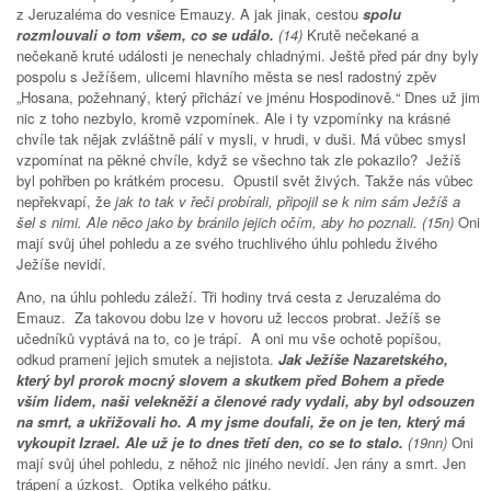
z Jeruzaléma do vesnice Emauzy. A jak jinak, cestou
spolu
rozmlouvali o tom všem, co se událo.
(14)
Krutě nečekané a
nečekaně kruté události je nenechaly chladnými. Ještě před pár dny byly
pospolu s Ježíšem, ulicemi hlavního města se nesl radostný zpěv
„Hosana, požehnaný, který přichází ve jménu Hospodinově.“ Dnes už jim
nic z toho nezbylo, kromě vzpomínek. Ale i ty vzpomínky na krásné
chvíle tak nějak zvláštně pálí v mysli, v hrudi, v duši. Má vůbec smysl
vzpomínat na pěkné chvíle, když se všechno tak zle pokazilo? Ježíš
byl pohřben po krátkém procesu. Opustil svět živých. Takže nás vůbec
nepřekvapí, že
jak to tak v řeči probírali, připojil se k nim sám Ježíš a
šel s nimi. Ale něco jako by bránilo jejich očím, aby ho poznali. (15n)
Oni
mají svůj úhel pohledu a ze svého truchlivého úhlu pohledu živého
Ježíše nevidí.
Ano, na úhlu pohledu záleží. Tři hodiny trvá cesta z Jeruzaléma do
Emauz. Za takovou dobu lze v hovoru už leccos probrat. Ježíš se
učedníků vyptává na to, co je trápí. A oni mu vše ochotě popíšou,
odkud pramení jejich smutek a nejistota.
Jak Ježíše Nazaretského,
který byl prorok mocný slovem a skutkem před Bohem a přede
vším lidem, naši velekněží a členové rady vydali, aby byl odsouzen
na smrt, a ukřižovali ho. A my jsme doufali, že on je ten, který má
vykoupit Izrael. Ale už je to dnes třetí den, co se to stalo.
(19nn)
Oni
mají svůj úhel pohledu, z něhož nic jiného nevidí. Jen rány a smrt. Jen
trápení a úzkost. Optika velkého pátku.