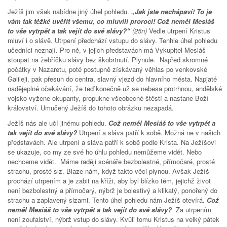
Ježíš jim však nabídne jiný úhel pohledu.
„Jak jste nechápaví! To je
vám tak těžké uvěřit všemu, co mluvili proroci! Což neměl Mesiáš
to vše vytrpět a tak vejít do své slávy?“
(25n)
Vedle utrpení Kristus
mluví i o slávě. Utrpení předchází vstupu do slávy. Tenhle úhel pohledu
učedníci neznají. Pro ně, v jejich představách má Vykupitel Mesiáš
stoupat na žebříčku slávy bez škobrtnutí. Plynule. Napřed skromné
počátky v Nazaretu, poté postupně získávaný věhlas po venkovské
Galileji, pak přesun do centra, slavný vjezd do hlavního města. Napjaté
nadějeplné očekávání, že teď konečně už se nebesa protrhnou, andělské
vojsko vyžene okupanty, propukne všeobecné štěstí a nastane Boží
království. Umučený Ježíš do tohoto obrázku nezapadá.
Ježíš nás ale učí jinému pohledu.
Což neměl Mesiáš to vše vytrpět a
tak vejít do své slávy?
Utrpení a sláva patří k sobě. Možná ne v našich
představách. Ale utrpení a sláva patří k sobě podle Krista. Na Ježíšovi
se ukazuje, co my ze své ho úhlu pohledu nemůžeme vidět. Nebo
nechceme vidět. Máme raději scénáře bezbolestné, přímočaré, prosté
strachu, prosté slz. Blaze nám, když takto věci plynou. Avšak Ježíš
prochází utrpením a je zabit na kříži, aby byl blízko těm, jejichž život
není bezbolestný a přímočarý, nýbrž je bolestivý a klikatý, ponořený do
strachu a zaplavený slzami. Tento úhel pohledu nám Ježíš otevírá.
Což
neměl Mesiáš to vše vytrpět a tak vejít do své slávy?
Za utrpením
není zoufalství, nýbrž vstup do slávy. Kvůli tomu Kristus na velký pátek