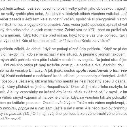
pohledu záleží. Ježíšovi učedníci prožili velký pátek jako obrovskou tragédii
 se valily rychle přes sebe, že nebylo v lidských silách všechno vstřebat. Je
večer zasedli s Ježíšem ke slavnostní večeři, společně si převyprávěli histori
ní Božího lidu z egyptského otroctví. Ano, večer ještě společně zpívali chva
hý den odpoledne je jejich mistr mrtev. Zabitý visí na kříži, poté co prošel sér
u a mučení. Když toto máte před očima, když toto je váš úhel pohledu, tak j
ás výsledek? Kdo si troufne označit ukřižovaného Krista za vítěze?
 pohledu záleží. Je dobré, když se potkají různé úhly pohledu. Když se já do
i vidí někdo jiný, kdo se nenachází v mé situaci. A přesně o jednom takovém 
zných úhlů pohledu nám píše Lukáš v dnešním evangeliu. Na jedné straně js
. Od velkého pátku již mají trošičku odstup. Je neděle a dva učedníci jdou
aléma do vesnice Emauzy. A jak jinak, cestou
spolu rozmlouvali o tom vše
(14)
Krutě nečekané a nečekaně kruté události je nenechaly chladnými. Ještě
y pospolu s Ježíšem, ulicemi hlavního města se nesl radostný zpěv „Hosana,
ný, který přichází ve jménu Hospodinově.“ Dnes už jim nic z toho nezbylo, 
k. Ale i ty vzpomínky na krásné chvíle tak nějak zvláštně pálí v mysli, v hru
á vůbec smysl vzpomínat na pěkné chvíle, když se všechno tak zle pokazilo
řben po krátkém procesu. Opustil svět živých. Takže nás vůbec nepřekvapí,
či probírali, připojil se k nim sám Ježíš a šel s nimi. Ale něco jako by bránilo j
by ho poznali. (15n)
Oni mají svůj úhel pohledu a ze svého truchlivého úhlu p
ežíše nevidí.