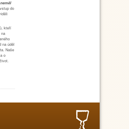
 neměl
 vstup do
iděli
, kteří
 na
šeného
d na úděl
ta. Naše
 a o
život.