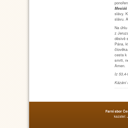
ponořen
Mesiáš 
slávy. 
slávu. 
Na úhlu 
z Jeruz
děsivě s
Pána, k
člověka
cesta k
smrti, n
Amen.
Iz 53,4
Kázání 
Farní sbor Če
kazatel: 