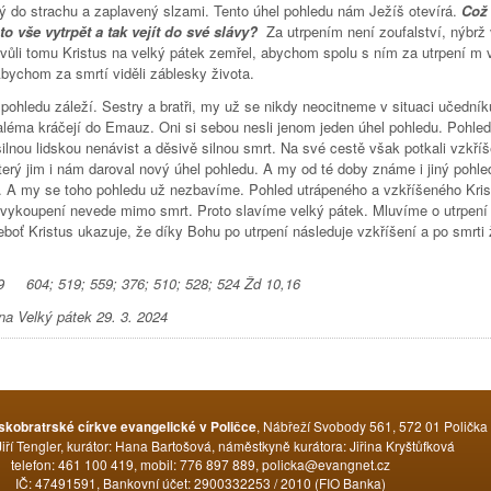
ý do strachu a zaplavený slzami. Tento úhel pohledu nám Ježíš otevírá.
Což
to vše vytrpět a tak vejít do své slávy?
Za utrpením není zoufalství, nýbrž
Kvůli tomu Kristus na velký pátek zemřel, abychom spolu s ním za utrpení m v
Abychom za smrtí viděli záblesky života.
pohledu záleží. Sestry a bratři, my už se nikdy neocitneme v situaci učedníků
aléma kráčejí do Emauz. Oni si sebou nesli jenom jeden úhel pohledu. Pohled
ilnou lidskou nenávist a děsivě silnou smrt. Na své cestě však potkali vzkří
terý jim i nám daroval nový úhel pohledu. A my od té doby známe i jiný pohle
. A my se toho pohledu už nezbavíme. Pohled utrápeného a vzkříšeného Kris
 vykoupení nevede mimo smrt. Proto slavíme velký pátek. Mluvíme o utrpení
eboť Kristus ukazuje, že díky Bohu po utrpení následuje vzkříšení a po smrti 
-9 604; 519; 559; 376; 510; 528; 524 Žd 10,16
na Velký pátek 29. 3. 2024
Tweet Widget
, Nábřeží Svobody 561, 572 01 Polička
skobratrské církve evangelické v Poličce
Jiří Tengler, kurátor: Hana Bartošová, náměstkyně kurátora: Jiřina Kryštůfková
telefon: 461 100 419, mobil: 776 897 889, policka@evangnet.cz
IČ: 47491591, Bankovní účet: 2900332253 / 2010 (FIO Banka)