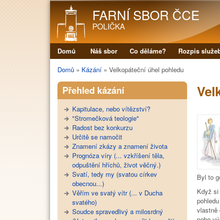
FARNÍ SBOR ČCE
POLIČKA
Domů
Náš sbor
Co děláme?
Rozpis služe
Hlavní menu
Domů
»
Kázání
»
Velkopáteční úhel pohledu
Jste zde
Vel
Přehled kázání
Kapitulace, nebo vítězství?
"Stromečková teologie"
Radost bez konkurzu
Určitě se namočit
Znamení zkázy a znamení života
Prognóza víry (... vzkříšení těla,
odpuštění hříchů, život věčný.)
Svatí, tedy my (svatou církev
Byl to g
obecnou...)
Když si
Věřím ve svatý vítr (... v Ducha
pohledu
svatého)
vlastně
Soudce spravedlivý a milosrdný
nebo vý