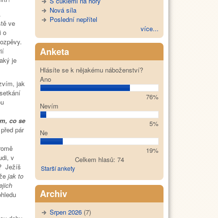
S cuklemi na hory
Nová síla
.
Poslední nepřítel
ště ve
více...
i o
lozpěvy.
Anketa
ií
aký je
Hlásíte se k nějakému náboženství?
Ano
zvím, jak
setkání
76%
ou
Nevím
m, co se
5%
 před pár
Ne
kromě
19%
di, v
Celkem hlasů: 74
? Ježíš
Starší ankety
 že
jak to
ejich
Archiv
ohledu
Srpen 2026
(7)