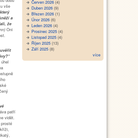
vou dobu
Červen 2026
(4)
mu vše
Duben 2026
(9)
který
Březen 2026
(1)
kněží a
Únor 2026
(6)
li, že
Leden 2026
(4)
nn)
Oni
Prosinec 2025
(4)
ost.
Listopad 2025
(4)
Říjen 2025
(13)
Září 2025
(8)
uvěřit
více
lávy?“
 úhel
na
ostupně
ího
lské
učený
vé
áva patří
e vidět.
 prosté
říži,
ikatý,