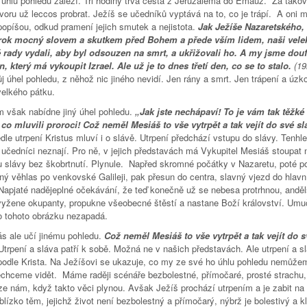
 úhlu pohledu záleží. Tři hodiny trvá cesta z Jeruzaléma do Emauz. Za tako
voru už leccos probrat. Ježíš se učedníků vyptává na to, co je trápí. A oni 
popíšou, odkud pramení jejich smutek a nejistota.
Jak Ježíše Nazaretského, 
rok mocný slovem a skutkem před Bohem a přede vším lidem, naši vele
 rady vydali, aby byl odsouzen na smrt, a ukřižovali ho. A my jsme doufa
n, který má vykoupit Izrael. Ale už je to dnes třetí den, co se to stalo.
(19
j úhel pohledu, z něhož nic jiného nevidí. Jen rány a smrt. Jen trápení a úzk
velkého pátku.
m však nabídne jiný úhel pohledu.
„Jak jste nechápaví! To je vám tak těžké 
co mluvili proroci! Což neměl Mesiáš to vše vytrpět a tak vejít do své s
dle utrpení Kristus mluví i o slávě. Utrpení předchází vstupu do slávy. Tenhle
 učedníci neznají. Pro ně, v jejich představách má Vykupitel Mesiáš stoupat 
u slávy bez škobrtnutí. Plynule. Napřed skromné počátky v Nazaretu, poté p
ný věhlas po venkovské Galileji, pak přesun do centra, slavný vjezd do hlavn
Napjaté nadějeplné očekávání, že teď konečně už se nebesa protrhnou, andě
vyžene okupanty, propukne všeobecné štěstí a nastane Boží království. Um
o tohoto obrázku nezapadá.
ás ale učí jinému pohledu.
Což neměl Mesiáš to vše vytrpět a tak vejít do s
Utrpení a sláva patří k sobě. Možná ne v našich představách. Ale utrpení a sl
podle Krista. Na Ježíšovi se ukazuje, co my ze své ho úhlu pohledu nemůžem
chceme vidět. Máme raději scénáře bezbolestné, přímočaré, prosté strachu,
ze nám, když takto věci plynou. Avšak Ježíš prochází utrpením a je zabit na k
blízko těm, jejichž život není bezbolestný a přímočarý, nýbrž je bolestivý a kl