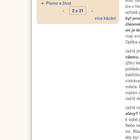
Ano, na
Písmo a život
lze v ho
‹
2 z 21
›
ochotě 
byl pro
více kázání
členové
on je te
mají svů
Optika 
Ježíš ji
všemu, 
(25n)
Ve
pohledu
žebříčk
získáva
města. 
vojsko 
Ježíš d
Ježíš n
slávy?
k sobě 
Nebo ne
slz. Bla
aby byl 