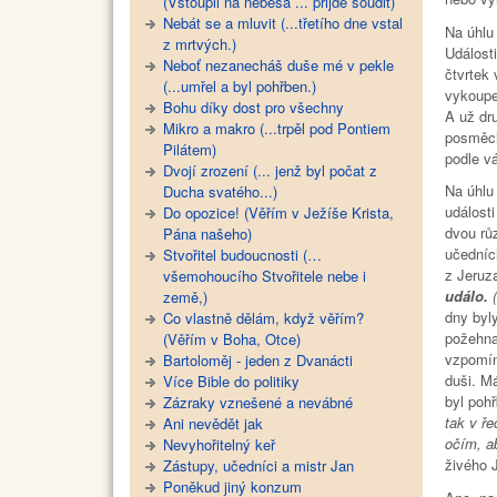
(Vstoupil na nebesa ... přijde soudit)
Nebát se a mluvit (...třetího dne vstal
Na úhlu 
z mrtvých.)
Události
Neboť nezanecháš duše mé v pekle
čtvrtek 
(...umřel a byl pohřben.)
vykoupe
Bohu díky dost pro všechny
A už dru
Mikro a makro (...trpěl pod Pontiem
posměch
Pilátem)
podle v
Dvojí zrození (... jenž byl počat z
Na úhlu
Ducha svatého...)
událost
Do opozice! (Věřím v Ježíše Krista,
dvou rů
Pána našeho)
učedníci
Stvořitel budoucnosti (…
z Jeruz
všemohoucího Stvořitele nebe i
událo.
země,)
dny byl
Co vlastně dělám, když věřím?
požehna
(Věřím v Boha, Otce)
vzpomíne
Bartoloměj - jeden z Dvanácti
duši. M
Více Bible do politiky
byl poh
Zázraky vznešené a nevábné
tak v ře
Ani nevědět jak
očím, a
Nevyhořitelný keř
živého J
Zástupy, učedníci a mistr Jan
Poněkud jiný konzum