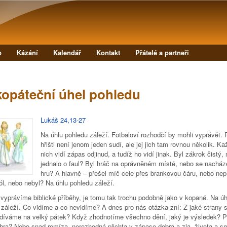
Přejít k hlavnímu obsahu
b
Kázání
Kalendář
Kontakt
Přátelé a partneři
kopáteční úhel pohledu
Lukáš 24,13-27
Na úhlu pohledu záleží. Fotbaloví rozhodčí by mohli vyprávět. 
hřišti není jenom jeden sudí, ale jej jich tam rovnou několik. Ka
nich vidí zápas odjinud, a tudíž ho vidí jinak. Byl zákrok čistý,
jednalo o faul? Byl hráč na oprávněném místě, nebo se nachá
hru? A hlavně – přešel míč cele přes brankovou čáru, nebo nep
ól, nebo nebyl? Na úhlu pohledu záleží.
 vyprávíme biblické příběhy, je tomu tak trochu podobně jako v kopané. Na úh
 záleží. Co vidíme a co nevidíme? A dnes pro nás otázka zní: Z jaké strany 
 díváme na velký pátek? Když zhodnotíme všechno dění, jaký je výsledek? P
hra? Nebo snad remíza, nerozhodná plichta v zápase dobra a zla, života a sm