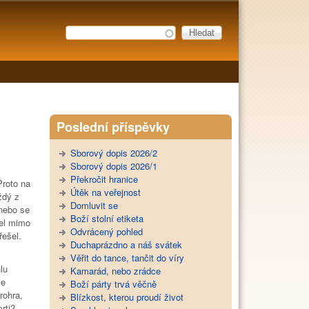
Hledat
Vyhledávání
Poslední příspěvky
Sborový dopis 2026/2
Sborový dopis 2026/1
Překročit hranice
Proto na
Útěk na veřejnost
ždý z
Domluvit se
 nebo se
Boží stolní etiketa
zel mimo
Odvrácený pohled
řešel.
Duchaprázdno a náš svátek
Věřit do tance, tančit do víry
lu
Kamarád, nebo zrádce
se
Boží párty trvá věčně
rohra,
Blízkost, kterou proudí život
rti?