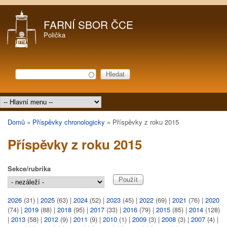
Přejít k hlavnímu obsahu
FARNÍ SBOR ČCE
Polička
Hledat
Vyhledávání
Hlavní menu
Domů
»
Příspěvky chronologicky
»
Příspěvky z roku 2015
Jste zde
Příspěvky z roku 2015
Sekce/rubrika
2026
(31)
|
2025
(63)
|
2024
(52)
|
2023
(45)
|
2022
(69)
|
2021
(76)
|
2020
(74)
|
2019
(88)
|
2018
(95)
|
2017
(33)
|
2016
(79)
|
2015
(85)
|
2014
(128)
|
2013
(58)
|
2012
(9)
|
2011
(9)
|
2010
(1)
|
2009
(3)
|
2008
(3)
|
2007
(4)
|