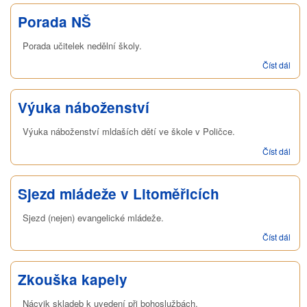
Porada NŠ
Porada učitelek nedělní školy.
Číst dál
Por
NŠ
Výuka náboženství
Výuka náboženství mldaších dětí ve škole v Poličce.
Číst dál
Výu
nábo
Sjezd mládeže v Litoměřicích
Sjezd (nejen) evangelické mládeže.
Číst dál
Sje
mlá
Lito
Zkouška kapely
Nácvik skladeb k uvedení při bohoslužbách.