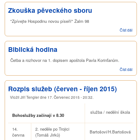
Zkouška pěveckého sboru
"Zpívejte Hospodinu novou píseň!" Žalm 98
Číst dál
Zko
pěv
sbo
Biblická hodina
Četba a rozhovor na 1. dopisem apoštola Pavla Korinťanům.
Číst dál
Bibl
hod
Rozpis služeb (červen - říjen 2015)
Vložil
Jiří Tengler
dne
17. Červenec 2015 - 20:32
.
služba / nedělní škola
Bohoslužby začínají v 8.30
14.
2. neděle po Trojici
Bartošovi/H.Bartošová
června
(Tomáš Jirků)