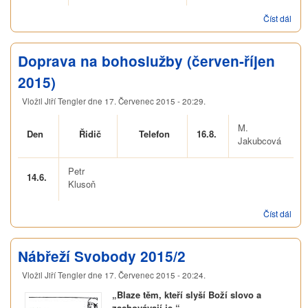
Číst dál
Roz
služ
(čer
- říj
Doprava na bohoslužby (červen-říjen
201
2015)
Vložil
Jiří Tengler
dne
17. Červenec 2015 - 20:29
.
M.
Den
Řidič
Telefon
16.8.
Jakubcová
Petr
14.6.
Klusoň
Číst dál
Dop
na
boh
(čer
Nábřeží Svobody 2015/2
říje
Vložil
Jiří Tengler
dne
17. Červenec 2015 - 20:24
.
„Blaze těm, kteří slyší Boží slovo a
zachovávají je.“