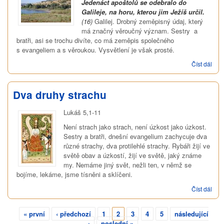
Jedenáct apoštolů se odebralo do
Galileje, na horu, kterou jim Ježíš určil.
(16)
Galilej. Drobný zeměpisný údaj, který
má značný věroučný význam. Sestry a
bratři, asi se trochu divíte, co má zeměpis společného
s evangeliem a s věroukou. Vysvětlení je však prosté.
Číst dál
Vykr
z
minu
Dva druhy strachu
Lukáš 5,1-11
Není strach jako strach, není úzkost jako úzkost.
Sestry a bratři, dnešní evangelium zachycuje dva
různé strachy, dva protilehlé strachy. Rybáři žijí ve
světě obav a úzkostí, žijí ve světě, jaký známe
my. Nemáme jiný svět, nežli ten, v němž se
bojíme, lekáme, jsme tísněni a sklíčeni.
Číst dál
Dva
dru
stra
« první
‹ předchozí
1
2
3
4
5
následující
Stránky
›
poslední »