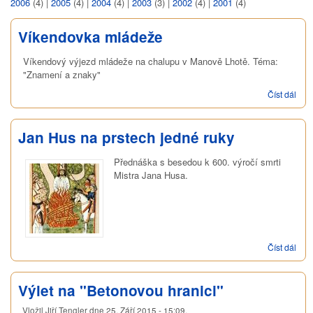
2006
(4)
|
2005
(4)
|
2004
(4)
|
2003
(3)
|
2002
(4)
|
2001
(4)
Víkendovka mládeže
Víkendový výjezd mládeže na chalupu v Manově Lhotě. Téma:
"Znamení a znaky"
Číst dál
Vík
mlá
Jan Hus na prstech jedné ruky
Přednáška s besedou k 600. výročí smrti
Mistra Jana Husa.
Číst dál
Jan
Hus
prst
jed
Výlet na "Betonovou hranici"
ruky
Vložil
Jiří Tengler
dne
25. Září 2015 - 15:09
.