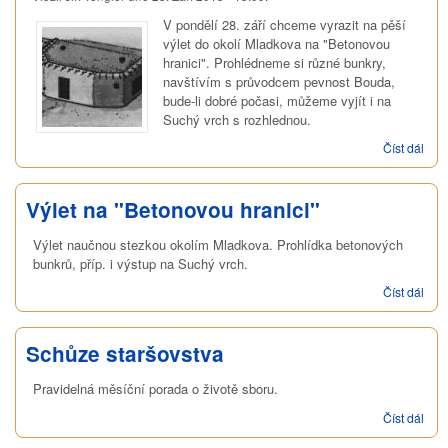
V pondělí 28. září chceme vyrazit na pěší
výlet do okolí Mladkova na "Betonovou
hranici". Prohlédneme si různé bunkry,
navštívím s průvodcem pevnost Bouda,
bude-li dobré počasi, můžeme vyjít i na
Suchý vrch s rozhlednou.
Číst dál
Výle
"Be
hran
Výlet na "Betonovou hranici"
Výlet naučnou stezkou okolím Mladkova. Prohlídka betonových
bunkrů, příp. i výstup na Suchý vrch.
Číst dál
Výle
"Be
hran
Schůze staršovstva
Pravidelná měsíční porada o životě sboru.
Číst dál
Sch
star