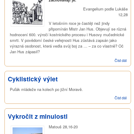
Evangelium podle Lukáše
12,28
V letošním roce je častěji než jindy
připomínán Mistr Jan Hus. Objevují se různá
hodnocení 600. výročí kostnického procesu i Husovy mučednické
smrti. V povědomí české veřejnosti Hus zůstává zapsán jako
výrazná osobnost, která vedla svůj boj za … – za co vlastně? Oč
Jan Hus zápasil?
Číst dál
Náb
Svo
201
Cyklistický výlet
Puťák mládeže na kolech po jižní Moravě.
Číst dál
Cykl
výle
Vykročit z minulosti
Matouš 28,16-20