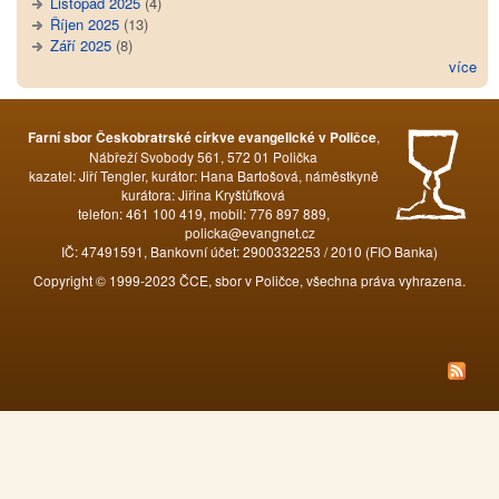
Listopad 2025
(4)
Říjen 2025
(13)
Září 2025
(8)
více
,
Farní sbor Českobratrské církve evangelické v Poličce
Nábřeží Svobody 561, 572 01 Polička
kazatel: Jiří Tengler, kurátor: Hana Bartošová, náměstkyně
kurátora: Jiřina Kryštůfková
telefon: 461 100 419, mobil: 776 897 889,
policka@evangnet.cz
IČ: 47491591, Bankovní účet: 2900332253 / 2010 (FIO Banka)
Copyright © 1999-2023 ČCE, sbor v Poličce, všechna práva vyhrazena.