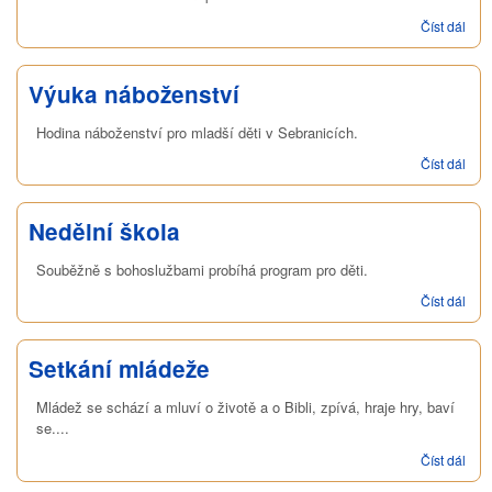
Číst dál
Zko
kape
Výuka náboženství
Hodina náboženství pro mladší děti v Sebranicích.
Číst dál
Výu
nábo
Nedělní škola
Souběžně s bohoslužbami probíhá program pro děti.
Číst dál
Ned
škol
Setkání mládeže
Mládež se schází a mluví o životě a o Bibli, zpívá, hraje hry, baví
se....
Číst dál
Setk
mlá