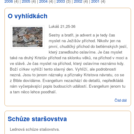
2006
(4)
|
2005
(4)
|
2004
(4)
|
2003
(3)
|
2002
(4)
|
2001
(4)
O vyhlídkách
Lukáš 21,25-36
Sestry a bratři, je advent a je tedy čas
myslet na Ježíšův příchod. Nikoliv jen na
první, chudičký příchod do betlémských jeslí,
který zanedlouho oslavíme. Je čas myslet
také na druhý Kristův příchod na sklonku věků, na příchod v moci a
ve slávě. Je čas myslet na příchod, který oslavíme neznámo kdy.
Boží církev vyhlíží tento slavný den. Vyhlíží, ale podrobnosti
nezná. Jsou to jenom náznaky a příznaky Kristova návratu, co se
z Bible dovídáme. Evangelium nezachází do detailů, nepředkládá
nám vyčerpávající popis budoucích událostí. Evangelium jenom tu
a tam něco lehce poodhalí.
Číst dál
O
vyhl
Schůze staršovstva
Lednová schůze stašovstva.