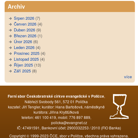
Archiv
Srpen 2026
(7)
Červen 2026
(4)
Duben 2026
(9)
Březen 2026
(1)
Únor 2026
(6)
Leden 2026
(4)
Prosinec 2025
(4)
Listopad 2025
(4)
Říjen 2025
(13)
Září 2025
(8)
více
,
Farní sbor Českobratrské církve evangelické v Poličce
Nábřeží Svobody 561, 572 01 Polička
kazatel: Jiří Tengler, kurátor: Hana Bartošová, náměstkyně
kurátora: Jiřina Kryštůfková
telefon: 461 100 419, mobil: 776 897 889,
policka@evangnet.cz
IČ: 47491591, Bankovní účet: 2900332253 / 2010 (FIO Banka)
Copyright © 1999-2023 ČCE, sbor v Poličce, všechna práva vyhrazena.