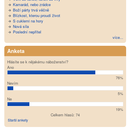
Kamarád, nebo zrádce
Boží párty trvá věčně
Blízkost, kterou proudí život
S cuklemi na hory
Nová síla
Poslední nepřítel
více...
Anketa
Hlásíte se k nějakému náboženství?
Ano
76%
Nevím
5%
Ne
19%
Celkem hlasů: 74
Starší ankety