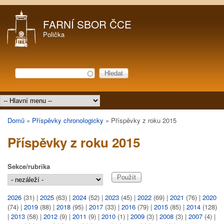
Přejít k hlavnímu obsahu
FARNÍ SBOR ČCE
Polička
Hledat
Vyhledávání
Hlavní menu
Domů
»
Příspěvky chronologicky
»
Příspěvky z roku 2015
Jste zde
Příspěvky z roku 2015
Sekce/rubrika
2026
(31)
|
2025
(63)
|
2024
(52)
|
2023
(45)
|
2022
(69)
|
2021
(76)
|
2020
(74)
|
2019
(88)
|
2018
(95)
|
2017
(33)
|
2016
(79)
|
2015
(85)
|
2014
(128)
|
2013
(58)
|
2012
(9)
|
2011
(9)
|
2010
(1)
|
2009
(3)
|
2008
(3)
|
2007
(4)
|