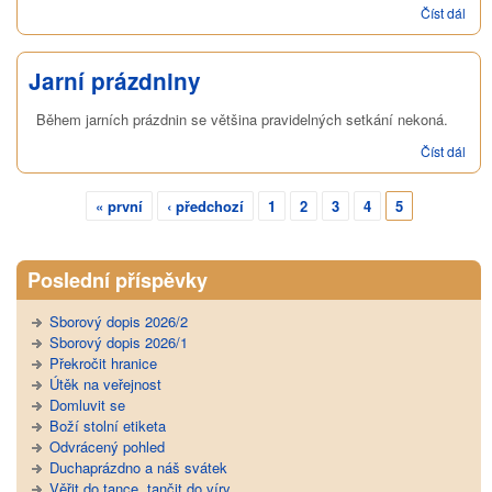
Číst dál
Sch
star
Jarní prázdniny
Během jarních prázdnin se většina pravidelných setkání nekoná.
Číst dál
Jarn
práz
« první
‹ předchozí
1
2
3
4
5
Stránky
Poslední příspěvky
Sborový dopis 2026/2
Sborový dopis 2026/1
Překročit hranice
Útěk na veřejnost
Domluvit se
Boží stolní etiketa
Odvrácený pohled
Duchaprázdno a náš svátek
Věřit do tance, tančit do víry