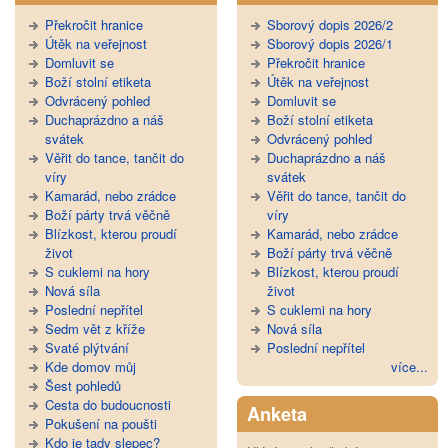
Překročit hranice
Sborový dopis 2026/2
Útěk na veřejnost
Sborový dopis 2026/1
Domluvit se
Překročit hranice
Boží stolní etiketa
Útěk na veřejnost
Odvrácený pohled
Domluvit se
Duchaprázdno a náš
Boží stolní etiketa
svátek
Odvrácený pohled
Věřit do tance, tančit do
Duchaprázdno a náš
víry
svátek
Kamarád, nebo zrádce
Věřit do tance, tančit do
Boží párty trvá věčně
víry
Blízkost, kterou proudí
Kamarád, nebo zrádce
život
Boží párty trvá věčně
S cuklemi na hory
Blízkost, kterou proudí
Nová síla
život
Poslední nepřítel
S cuklemi na hory
Sedm vět z kříže
Nová síla
Svaté plýtvání
Poslední nepřítel
Kde domov můj
více...
Šest pohledů
Cesta do budoucnosti
Anketa
Pokušení na poušti
Kdo je tady slepec?