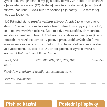
vyhlídkám. Pán přichází a my jej s celou církví vyhlížíme. Pán přichází
a je zahalen oblakem. (27) Ještě jej nevidíme zcela jasně, jenom jaksi
mlhavě, zastřeně. Avšak Kristův příchod již je patrný. Tu a tam z něj
něco zahlédneme.
Náš Pán přichází s
mocí a velikou slávou.
A právě jeho moc a jeho
slávu můžeme již v tomhle světě objevit. Není to moc pyšných vládců,
ani moc vychytralých politiků. Není to sláva veleúspěšných magnátů,
ani sláva komerčních hvězd. Kristova moc a sláva se zjevují na jiných
místech – v nezištné pomoci, v poctivé práci, u obětavých dárců, ve
zvěstování evangelia o Božím řádu. Pokud tuhle předivnou moc a slávu
ve světě nacházíte, pak jste již zahlédli přicházet Syna člověka a
království Boží je i vám blízko. Amen.
Jan 1,1-14 273; 583, 632; 355; 269; 678 Římanům
12,1n
Kázání na 1. adventní neděli, 30. listopadu 2014.
Obrázek: Wikipedia
Tweet Widget
Přehled kázání
Poslední příspěvky