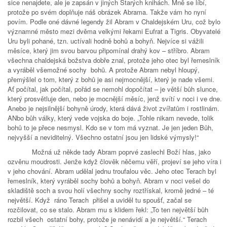
sice nenajdete, ale je zapsán v jiných Starých knihách. Mně se líbí,
protože po svém doplňuje náš obrázek Abrama. Takže vám ho nyní
povím. Podle oné dávné legendy žil Abram v Chaldejském Uru, což bylo
významné město mezi dvěma velkými řekami Eufrat a Tigris. Obyvatelé
Uru byli pohané, tzn. uctívali hodně bohů a bohyň. Nejvíce si vážili
měsíce, který jim svou barvou připomínal drahý kov – stříbro. Abram
všechna chaldejská božstva dobře znal, protože jeho otec byl řemeslník
a vyráběl všemožné sochy bohů. A protože Abram nebyl hloupý,
přemýšlel o tom, který z bohů je asi nejmocnější, který je nade všemi.
Ať počítal, jak počítal, pořád se nemohl dopočítat – je větší bůh slunce,
který prosvětluje den, nebo je mocnější měsíc, jenž svítí v noci i ve dne.
Anebo je nejsilnější bohyně úrody, která dává život zvířatům i rostlinám.
ANbo bůh války, který vede vojska do boje. „Tohle nikam nevede, tolik
bohů to je přece nesmysl. Kdo se v tom má vyznat. Je jen jeden Bůh,
nejvyšší a neviditelný. Všechno ostatní jsou jen lidské výmysly!“
Možná už někde tady Abram poprvé zaslechl Boží hlas, jako
ozvěnu moudrosti. Jenže když člověk něčemu věří, projeví se jeho víra i
v jeho chování. Abram udělal jednu troufalou věc. Jeho otec Terach byl
řemeslník, který vyráběl sochy bohů a bohyň. Abram v noci vešel do
skladiště soch a svou holí všechny sochy roztřískal, kromě jedné – té
největší. Když ráno Terach přišel a uviděl tu spoušť, začal se
rozčilovat, co se stalo. Abram mu s klidem řekl: „To ten největší bůh
rozbil všech ostatní bohy, protože je nenávidí a je největší.“ Terach