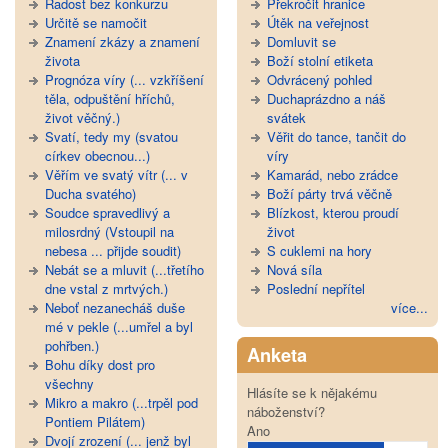
Radost bez konkurzu
Překročit hranice
Určitě se namočit
Útěk na veřejnost
Znamení zkázy a znamení
Domluvit se
života
Boží stolní etiketa
Prognóza víry (... vzkříšení
Odvrácený pohled
těla, odpuštění hříchů,
Duchaprázdno a náš
život věčný.)
svátek
Svatí, tedy my (svatou
Věřit do tance, tančit do
církev obecnou...)
víry
Věřím ve svatý vítr (... v
Kamarád, nebo zrádce
Ducha svatého)
Boží párty trvá věčně
Soudce spravedlivý a
Blízkost, kterou proudí
milosrdný (Vstoupil na
život
nebesa ... přijde soudit)
S cuklemi na hory
Nebát se a mluvit (...třetího
Nová síla
dne vstal z mrtvých.)
Poslední nepřítel
Neboť nezanecháš duše
více...
mé v pekle (...umřel a byl
pohřben.)
Anketa
Bohu díky dost pro
všechny
Hlásíte se k nějakému
Mikro a makro (...trpěl pod
náboženství?
Pontiem Pilátem)
Ano
Dvojí zrození (... jenž byl