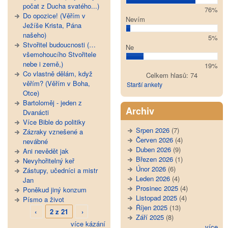
počat z Ducha svatého...)
76%
Do opozice! (Věřím v
Nevím
Ježíše Krista, Pána
našeho)
5%
Stvořitel budoucnosti (…
Ne
všemohoucího Stvořitele
nebe i země,)
19%
Co vlastně dělám, když
Celkem hlasů: 74
věřím? (Věřím v Boha,
Starší ankety
Otce)
Bartoloměj - jeden z
Archiv
Dvanácti
Více Bible do politiky
Srpen 2026
(7)
Zázraky vznešené a
Červen 2026
(4)
nevábné
Duben 2026
(9)
Ani nevědět jak
Březen 2026
(1)
Nevyhořitelný keř
Únor 2026
(6)
Zástupy, učedníci a mistr
Leden 2026
(4)
Jan
Prosinec 2025
(4)
Poněkud jiný konzum
Listopad 2025
(4)
Písmo a život
Říjen 2025
(13)
‹
2 z 21
›
Září 2025
(8)
více kázání
více