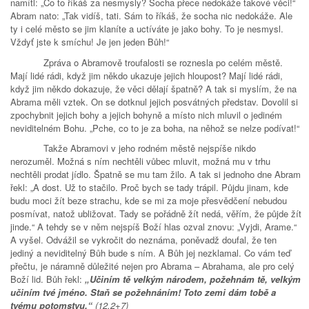
namítl: „Co to říkáš za nesmysly? Socha přece nedokáže takové věci!“
Abram nato: „Tak vidíš, tati. Sám to říkáš, že socha nic nedokáže. Ale
ty i celé město se jim klaníte a uctíváte je jako bohy. To je nesmysl.
Vždyť jste k smíchu! Je jen jeden Bůh!“
Zpráva o Abramově troufalosti se roznesla po celém městě.
Mají lidé rádi, když jim někdo ukazuje jejich hloupost? Mají lidé rádi,
když jim někdo dokazuje, že věci dělají špatně? A tak si myslím, že na
Abrama měli vztek. On se dotknul jejich posvátných představ. Dovolil si
zpochybnit jejich bohy a jejich bohyně a místo nich mluvil o jediném
neviditelném Bohu. „Pche, co to je za boha, na něhož se nelze podívat!“
Takže Abramovi v jeho rodném městě nejspíše nikdo
nerozuměl. Možná s ním nechtěli vůbec mluvit, možná mu v trhu
nechtěli prodat jídlo. Špatně se mu tam žilo. A tak si jednoho dne Abram
řekl: „A dost. Už to stačilo. Proč bych se tady trápil. Půjdu jinam, kde
budu moci žít beze strachu, kde se mi za moje přesvědčení nebudou
posmívat, natož ubližovat. Tady se pořádně žít nedá, věřím, že půjde žít
jinde.“ A tehdy se v něm nejspíš Boží hlas ozval znovu: „Vyjdi, Arame.“
A vyšel. Odvážil se vykročit do neznáma, poněvadž doufal, že ten
jediný a neviditelný Bůh bude s ním. A Bůh jej nezklamal. Co vám teď
přečtu, je náramně důležité nejen pro Abrama – Abrahama, ale pro celý
Boží lid. Bůh řekl:
„Učiním tě velkým národem, požehnám tě, velkým
učiním tvé jméno. Staň se požehnáním! Toto zemi dám tobě a
tvému potomstvu.“
(12,2+7)