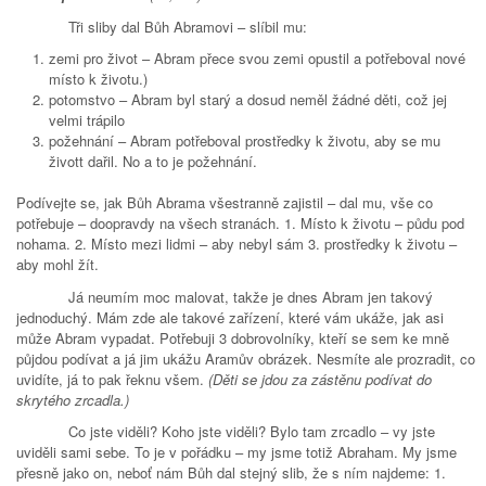
Tři sliby dal Bůh Abramovi – slíbil mu:
zemi pro život – Abram přece svou zemi opustil a potřeboval nové
místo k životu.)
potomstvo – Abram byl starý a dosud neměl žádné děti, což jej
velmi trápilo
požehnání – Abram potřeboval prostředky k životu, aby se mu
živott dařil. No a to je požehnání.
Podívejte se, jak Bůh Abrama všestranně zajistil – dal mu, vše co
potřebuje – doopravdy na všech stranách. 1. Místo k životu – půdu pod
nohama. 2. Místo mezi lidmi – aby nebyl sám 3. prostředky k životu –
aby mohl žít.
Já neumím moc malovat, takže je dnes Abram jen takový
jednoduchý. Mám zde ale takové zařízení, které vám ukáže, jak asi
může Abram vypadat. Potřebuji 3 dobrovolníky, kteří se sem ke mně
půjdou podívat a já jim ukážu Aramův obrázek. Nesmíte ale prozradit, co
uvidíte, já to pak řeknu všem.
(Děti se jdou za zástěnu podívat do
skrytého zrcadla.)
Co jste viděli? Koho jste viděli? Bylo tam zrcadlo – vy jste
uviděli sami sebe. To je v pořádku – my jsme totiž Abraham. My jsme
přesně jako on, neboť nám Bůh dal stejný slib, že s ním najdeme: 1.