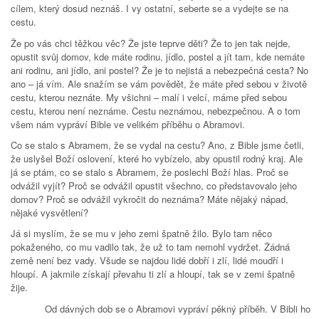
cílem, který dosud neznáš. I vy ostatní, seberte se a vydejte se na
cestu.
Že po vás chci těžkou věc? Že jste teprve děti? Že to jen tak nejde,
opustit svůj domov, kde máte rodinu, jídlo, postel a jít tam, kde nemáte
ani rodinu, ani jídlo, ani postel? Že je to nejistá a nebezpečná cesta? No
ano – já vím. Ale snažím se vám povědět, že máte před sebou v životě
cestu, kterou neznáte. My všichni – malí i velcí, máme před sebou
cestu, kterou není neznáme. Cestu neznámou, nebezpečnou. A o tom
všem nám vypráví Bible ve velikém příběhu o Abramovi.
Co se stalo s Abramem, že se vydal na cestu? Ano, z Bible jsme četli,
že uslyšel Boží oslovení, které ho vybízelo, aby opustil rodný kraj. Ale
já se ptám, co se stalo s Abramem, že poslechl Boží hlas. Proč se
odvážil vyjít? Proč se odvážil opustit všechno, co představovalo jeho
domov? Proč se odvážil vykročit do neznáma? Máte nějaký nápad,
nějaké vysvětlení?
Já si myslím, že se mu v jeho zemi špatně žilo. Bylo tam něco
pokaženého, co mu vadilo tak, že už to tam nemohl vydržet. Žádná
země není bez vady. Všude se najdou lidé dobří i zlí, lidé moudří i
hloupí. A jakmile získají převahu ti zlí a hloupí, tak se v zemi špatně
žije.
Od dávných dob se o Abramovi vypráví pěkný příběh. V Bibli ho