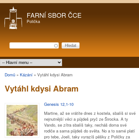
Přejít k hlavnímu obsahu
FARNÍ SBOR ČCE
Polička
Hledat
Vyhledávání
Hlavní menu
Domů
»
Kázání
»
Vytáhl kdysi Abram
Jste zde
Vytáhl kdysi Abram
Genesis 12,1-10
Martine, až se vrátíte dnes z kostela, sbalíš si své
nejnutnější věci a půjdeš pryč ze Širocka. A ty
Vando, se zítra sbalíš taky, necháš doma své
rodiče a sama půjdeš do světa. No a to samé platí
pro tebe, Joeli, taky vyrazíš pěšky z Poličky za