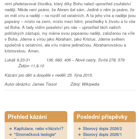
nimi představoval člověka, který díky Bohu nalezl uprostřed zoufalství
naději. Nikde není psáno, že Abram šel sám. Jedině o něm je psáno, že
on měl víru a naději – na rozdíl od ostatních. A ta jeho víra a naděje jsou
popsány – místo na zemi, místo mezi lidmi, prostředky k životu a to vše
od Boha. A tady vidím poselství pro nás – uprostřed těch našich
poličských zástupů, my máme svou popsanou naději, založenou na víře
v Boha. Jdeme s vírou jako Abraham, jako Kristus. Jdeme světem
společně s ostatními, ale víru máme jedinečnou. Abrahamovskou a
kristovskou. Amen.
Lukáš 9,23-31 136; 680; 406 – Nové cesty, Svítá 278; 579
Židům 11,8-10
Kázání pro děti a dospělé v nedělí 25. října 2015.
Autor obrázku: James Tissot Zdroj: Wikipedia
Tweet Widget
Přehled kázání
Poslední příspěvky
Kapitulace, nebo vítězství?
Sborový dopis 2026/2
"Stromečková teologie"
Sborový dopis 2026/1