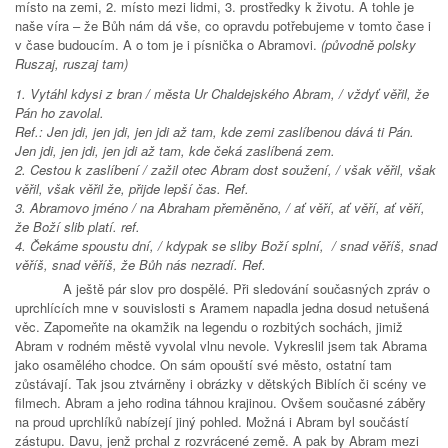
místo na zemi, 2. místo mezi lidmi, 3. prostředky k životu. A tohle je
naše víra – že Bůh nám dá vše, co opravdu potřebujeme v tomto čase i
v čase budoucím. A o tom je i písnička o Abramovi.
(původně polsky
Ruszaj, ruszaj tam)
1. Vytáhl kdysi z bran / města Ur Chaldejského Abram, / vždyť věřil, že
Pán ho zavolal.
Ref.: Jen jdi, jen jdi, jen jdi až tam, kde zemi zaslíbenou dává ti Pán.
Jen jdi, jen jdi, jen jdi až tam, kde čeká zaslíbená zem.
2. Cestou k zaslíbení / zažil otec Abram dost soužení, / však věřil, však
věřil, však věřil že, přijde lepší čas. Ref.
3. Abramovo jméno / na Abraham přeměněno, / ať věří, ať věří, ať věří,
že Boží slib platí. ref.
4. Čekáme spoustu dní, / kdypak se sliby Boží splní, / snad věříš, snad
věříš, snad věříš, že Bůh nás nezradí. Ref.
A ještě pár slov pro dospělé. Při sledování současných zpráv o
uprchlících mne v souvislosti s Aramem napadla jedna dosud netušená
věc. Zapomeňte na okamžik na legendu o rozbitých sochách, jimiž
Abram v rodném městě vyvolal vlnu nevole. Vykreslil jsem tak Abrama
jako osamělého chodce. On sám opouští své město, ostatní tam
zůstávají. Tak jsou ztvárněny i obrázky v dětských Biblích či scény ve
filmech. Abram a jeho rodina táhnou krajinou. Ovšem současné záběry
na proud uprchlíků nabízejí jiný pohled. Možná i Abram byl součástí
zástupu. Davu, jenž prchal z rozvrácené země. A pak by Abram mezi