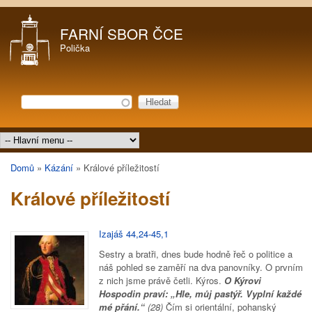
Přejít k hlavnímu obsahu
FARNÍ SBOR ČCE
Polička
Hledat
Vyhledávání
Hlavní menu
Domů
»
Kázání
»
Králové příležitostí
Jste zde
Králové příležitostí
Izajáš 44,24-45,1
Sestry a bratři, dnes bude hodně řeč o politice a
náš pohled se zaměří na dva panovníky. O prvním
z nich jsme právě četli. Kýros.
O Kýrovi
Hospodin praví: „Hle, můj pastýř. Vyplní každé
mé přání.“
(28)
Čím si orientální, pohanský