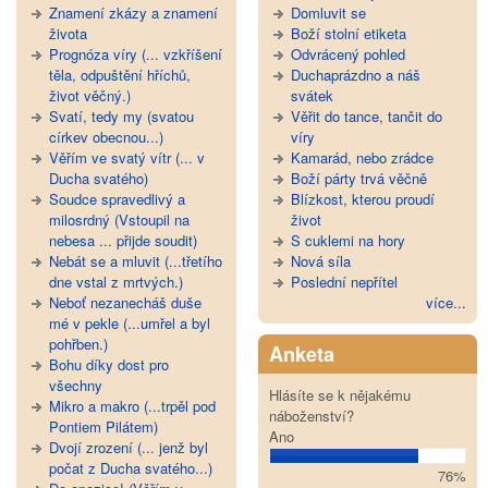
Znamení zkázy a znamení
Domluvit se
života
Boží stolní etiketa
Prognóza víry (... vzkříšení
Odvrácený pohled
těla, odpuštění hříchů,
Duchaprázdno a náš
život věčný.)
svátek
Svatí, tedy my (svatou
Věřit do tance, tančit do
církev obecnou...)
víry
Věřím ve svatý vítr (... v
Kamarád, nebo zrádce
Ducha svatého)
Boží párty trvá věčně
Soudce spravedlivý a
Blízkost, kterou proudí
milosrdný (Vstoupil na
život
nebesa ... přijde soudit)
S cuklemi na hory
Nebát se a mluvit (...třetího
Nová síla
dne vstal z mrtvých.)
Poslední nepřítel
Neboť nezanecháš duše
více...
mé v pekle (...umřel a byl
pohřben.)
Anketa
Bohu díky dost pro
všechny
Hlásíte se k nějakému
Mikro a makro (...trpěl pod
náboženství?
Pontiem Pilátem)
Ano
Dvojí zrození (... jenž byl
počat z Ducha svatého...)
76%