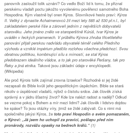
panovník zasloužil tolik uznání? Co vedlo Boží lid k tomu, že přiznal
perskému vladaři poctu jakožto vyvolenému pověřenci samotného Boha
Hospodina. Kým vlastně byl onen Kýros. Slovníkové heslo praví:
Kýros
II. Veliký z dynastie Achaimenovců žil mezi lety 585 až 530 př.n.l., byl
zakladatelem perské říše a zároveň jedním z největších dobyvatelů
starověku. Jeho jméno znělo ve staroperštině Kúrúš, tvar Kýros je
uváděn v řeckých pramenech. V průběhu Kýrova zhruba třicetiletého
panování přijali perskou nadvládu obyvatelé téměř celého Předního
východu a vzniklé impérium předčilo rozlohou všechna předchozí. Svou
obratnou politikou, kombinující sílu s mírností, se stal Kýros
předobrazem ideálního vládce, a to jak pro starověké Peršany, tak pro
Řeky a jiná etnika.
Takové jsou základní údaje v encyklopedii.
(Wikipedia)
Ale proč Kýrois tolik zajímal zrovna Izraelce? Rozhodně si jej židé
nezapsali do Bible kvůli jeho geopolitickým úspěchům. Bible se stará
nikoliv o úspěšnost vladařů, nýbrž o čistotu srdce. Jak člověk získá
správný a v jádru šťastný život? Kde lze nalézt radost a naději? Odkud
se vezme pokoj s Bohem a mír mezi lidmi? Jak člověk i lidstvo dojdou
ke spáse? To jsou otázky víry, jimiž se židé zabývali. Co s nimi má
společného jakýsi Kýros, že
toto praví Hospodin o svém pomazaném,
o Kýrovi: „Já jsem ho uchopil za pravici, pošlapu před ním
pronárody, rozvážu opasky na bedrech králů.“
(1)