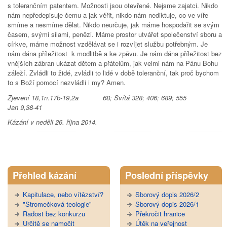
s tolerančním patentem. Možnosti jsou otevřené. Nejsme zajatci. Nikdo
nám nepředepisuje čemu a jak věřit, nikdo nám nediktuje, co ve víře
smíme a nesmíme dělat. Nikdo neurčuje, jak máme hospodařit se svým
časem, svými silami, penězi. Máme prostor utvářet společenství sboru a
církve, máme možnost vzdělávat se i rozvíjet službu potřebným. Je
nám dána příležitost k modlitbě a ke zpěvu. Je nám dána příležitost bez
vnějších zábran ukázat dětem a přátelům, jak velmi nám na Pánu Bohu
záleží. Zvládli to židé, zvládli to lidé v době toleranční, tak proč bychom
to s Boží pomocí nezvládli i my? Amen.
Zjevení 18,1n.17b-19,2a 68; Svítá 328; 406; 689; 555
Jan 9,38-41
Kázání v neděli 26. října 2014.
Tweet Widget
Přehled kázání
Poslední příspěvky
Kapitulace, nebo vítězství?
Sborový dopis 2026/2
"Stromečková teologie"
Sborový dopis 2026/1
Radost bez konkurzu
Překročit hranice
Určitě se namočit
Útěk na veřejnost