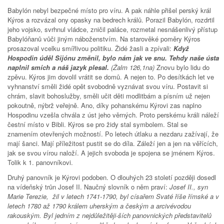
Babylón nebyl bezpečné místo pro víru. A pak náhle přišel perský král
Kýros a rozvázal ony opasky na bedrech králů. Porazil Babylón, rozdrtil
jeho vojsko, svrhnul vládce, zničil paláce, rozmetal nesnášenlivý přístup
Babylóňanů vůči jiným náboženstvím. Na starověké poměry Kýros
prosazoval vcelku smířlivou politiku. Židé žasli a zpívali:
Když
Hospodin úděl Sijónu změnil, bylo nám jak ve snu. Tehdy naše ústa
naplnil smích a náš jazyk plesal.
(Žalm 126,1na)
Znovu bylo lidu do
zpěvu. Kýros jim dovolil vrátit se domů. A nejen to. Po desítkách let ve
vyhnanství směli židé opět svobodně vyznávat svou víru. Postavit si
chrám, slavit bohoslužby, směli učit děti modlitbám a písním už nejen
pokoutně, nýbrž veřejně. Ano, díky pohanskému Kýrovi zas naplno
Hospodinu vzešla chvála z úst jeho věrných. Proto perskému králi náleží
čestní místo v Bibli. Kýros se pro židy stal symbolem. Stal se
znamením otevřených možností. Po letech útlaku a nezdaru zažívají, že
mají šanci. Mají příležitost pustit se do díla. Záleží jen a jen na věřících,
jak se svou vírou naloží. A jejich svoboda je spojena se jménem Kýros.
Tolik k 1. panovníkovi.
Druhý panovník je Kýrovi podoben. O dlouhých 23 století později dosedl
na vídeňský trůn Josef II. Naučný slovník o něm praví:
Josef II., syn
Marie Terezie, žil v letech 1741-1790, byl císařem Svaté říše římské a v
letech 1780 až 1790 králem uherským a českým a arcivévodou
rakouským. Byl jedním z nejdůležitěji-ších panovnických představitelů