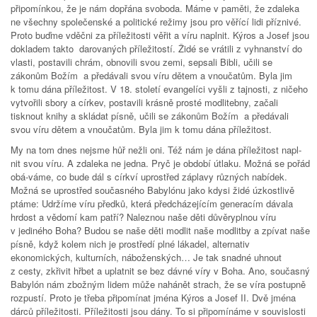
připomínkou, že je nám dopřána svoboda. Máme v paměti, že zdaleka
ne všechny společenské a politické režimy jsou pro věřící lidi příznivé.
Proto buďme vděčni za příležitosti věřit a víru naplnit. Kýros a Josef jsou
dokladem takto darovaných příležitostí. Židé se vrátili z vyhnanství do
vlasti, postavili chrám, obnovili svou zemi, sepsali Bibli, učili se
zákonům Božím a předávali svou víru dětem a vnoučatům. Byla jim
k tomu dána příležitost. V 18. století evangelíci vyšli z tajnosti, z ničeho
vytvořili sbory a církev, postavili krásně prosté modlitebny, začali
tisknout knihy a skládat písně, učili se zákonům Božím a předávali
svou víru dětem a vnoučatům. Byla jim k tomu dána příležitost.
My na tom dnes nejsme hůř nežli oni. Též nám je dána příležitost napl-
nit svou víru. A zdaleka ne jedna. Pryč je období útlaku. Možná se pořád
obá-váme, co bude dál s církví uprostřed záplavy různých nabídek.
Možná se uprostřed současného Babylónu jako kdysi židé úzkostlivě
ptáme: Udržíme víru předků, která předcházejícím generacím dávala
hrdost a vědomí kam patří? Naleznou naše děti důvěryplnou víru
v jediného Boha? Budou se naše děti modlit naše modlitby a zpívat naše
písně, když kolem nich je prostředí plné lákadel, alternativ
ekonomických, kulturních, náboženských… Je tak snadné uhnout
z cesty, zkřivit hřbet a uplatnit se bez dávné víry v Boha. Ano, současný
Babylón nám zbožným lidem může nahánět strach, že se víra postupně
rozpustí. Proto je třeba připomínat jména Kýros a Josef II. Dvě jména
dárců příležitosti. Příležitosti jsou dány. To si připomínáme v souvislosti