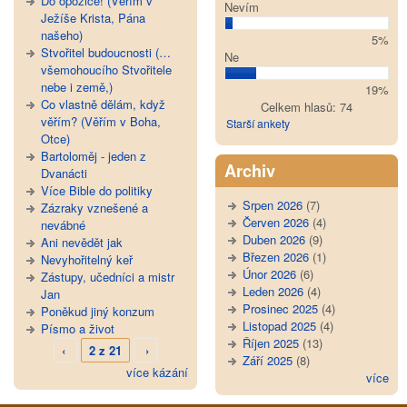
Do opozice! (Věřím v
Nevím
Ježíše Krista, Pána
našeho)
5%
Stvořitel budoucnosti (…
Ne
všemohoucího Stvořitele
nebe i země,)
19%
Co vlastně dělám, když
Celkem hlasů: 74
věřím? (Věřím v Boha,
Starší ankety
Otce)
Bartoloměj - jeden z
Archiv
Dvanácti
Více Bible do politiky
Srpen 2026
(7)
Zázraky vznešené a
Červen 2026
(4)
nevábné
Duben 2026
(9)
Ani nevědět jak
Březen 2026
(1)
Nevyhořitelný keř
Únor 2026
(6)
Zástupy, učedníci a mistr
Leden 2026
(4)
Jan
Prosinec 2025
(4)
Poněkud jiný konzum
Listopad 2025
(4)
Písmo a život
Říjen 2025
(13)
‹
2 z 21
›
Září 2025
(8)
více kázání
více