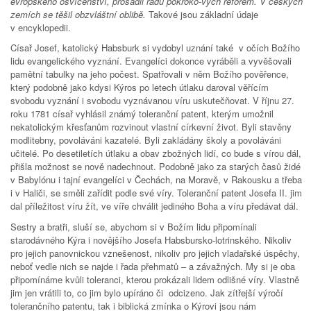
evropského osvícenství, prosadil řadu pokroko-vých reforem. V českých
zemích se těšil obzvláštní oblibě.
Takové jsou základní údaje
v encyklopedii.
Císař Josef, katolický Habsburk si vydobyl uznání také v očích Božího
lidu evangelického vyznání. Evangelíci dokonce vyráběli a vyvěšovali
pamětní tabulky na jeho počest. Spatřovali v něm Božího pověřence,
který podobně jako kdysi Kýros po letech útlaku daroval věřícím
svobodu vyznání i svobodu vyznávanou víru uskutečňovat. V říjnu 27.
roku 1781 císař vyhlásil známý toleranční patent, kterým umožnil
nekatolickým křesťanům rozvinout vlastní církevní život. Byli stavěny
modlitebny, povoláváni kazatelé. Byli zakládány školy a povoláváni
učitelé. Po desetiletích útlaku a obav zbožných lidí, co bude s vírou dál,
přišla možnost se nově nadechnout. Podobně jako za starých časů židé
v Babylónu i tajní evangelíci v Čechách, na Moravě, v Rakousku a třeba
i v Haliči, se směli zařídit podle své víry. Toleranční patent Josefa II. jim
dal příležitost víru žít, ve víře chválit jediného Boha a víru předávat dál.
Sestry a bratři, sluší se, abychom si v Božím lidu připomínali
starodávného Kýra i novějšího Josefa Habsbursko-lotrinského. Nikoliv
pro jejich panovnickou vznešenost, nikoliv pro jejich vladařské úspěchy,
neboť vedle nich se najde i řada přehmatů – a závažných. My si je oba
připomínáme kvůli toleranci, kterou prokázali lidem odlišné víry. Vlastně
jim jen vrátili to, co jim bylo upíráno či odcizeno. Jak zítřejší výročí
tolerančního patentu, tak i biblická zmínka o Kýrovi jsou nám