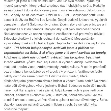
Musíme jít ještě o krok do minulosti. Jak už bylo řečeno, Kýros byl
mocný panovník, který ovládl značnou část tehdejšího světa. Podařilo
se mu porazit i do té doby velevýznamnou a veleslavnou Babylonskou
říši. A tady se už dostávám k židům a k Bibli. Babyloňané totiž krutě
zasáhli do života Božího lidu Izraele. Dobyli Judské království, vyplenili
Jeruzalém, zbořili Šalomounův chrám. Židům zbyly oči pro pláč, ale ani
vyplakat se v klidu nemohli. Babylonský král Nebukad-nesar neboli
Nabuchodonozor ve snaze naprosto zneškodnit své protivníky odvlekl
židovské předáky i s jejich rodinami do vzdálené Mezopotámie,
k pověst-ným řekám Eufrat a Tigris. Teprve tam se dali židé naplno do
pláče.
Při řekách babylonských sedávali jsem s pláčem ve
vzpomínkách na Sión. Své citary jsme v té zemi zavěsili na topoly,
když nás ti, kteří nás odvlekli, vybízeli tam ke zpěvu, trýznitelé
k radovánkám.
(Žalm 137, 1n)
Hořce si vyhnaní Judeji uvědomovali
svůj úděl: ztráta vlasti, ztráta svobody, ztráta kultury. V cizím prostředí
bez chrámu a bohoslužeb se víra ocitla v ohrožení. Vrátíme se ještě
někdy domů do země praotců? Udržíme víru předků, která
předcházejícím generacím dávala hrdost a vědomí kam patří? Naleznou
naše děti důvěryplnou víru v jediného Boha? Budou se naše děti modlit
naše modlitby a zpívat naše písně, když kolem nich je prostředí plné
lákadel, alternativ ekonomických, kulturních, náboženských? Je tak
snadné uhnout z cesty, zkřivit hřbet a uplatnit se bez dávné víry v Boha.
Babylón právem naháněl zbožným lidem strach, že se jejich víra
postupně rozpustí.