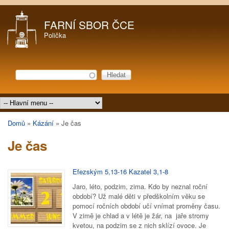
Přejít k hlavnímu obsahu
FARNÍ SBOR ČCE
Polička
Hledat
Vyhledávání
Hlavní menu
Domů
»
Kázání
»
Je čas
Jste zde
Je čas
Efezským 5,13-16 Kazatel 3,1-8
Jaro, léto, podzim, zima. Kdo by neznal roční
období? Už malé děti v předškolním věku se
pomocí ročních období učí vnímat proměny času.
V zimě je chlad a v létě je žár, na jaře stromy
kvetou, na podzim se z nich sklízí ovoce. Je