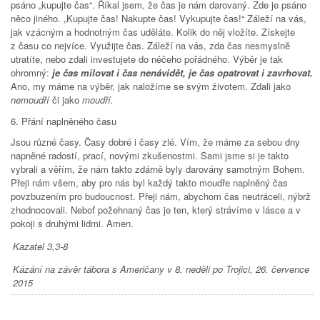
psáno „kupujte čas“. Říkal jsem, že čas je nám darovaný. Zde je psáno
něco jiného. „Kupujte čas! Nakupte čas! Vykupujte čas!“ Záleží na vás,
jak vzácným a hodnotným čas uděláte. Kolik do něj vložíte. Získejte
z času co nejvíce. Využijte čas. Záleží na vás, zda čas nesmyslně
utratíte, nebo zdali investujete do něčeho pořádného. Výběr je tak
ohromný:
je čas milovat i čas nenávidět, je čas opatrovat i zavrhovat.
Ano, my máme na výběr, jak naložíme se svým životem. Zdali jako
nemoudří
či jako
moudří.
6. Přání naplněného času
Jsou různé časy. Časy dobré i časy zlé. Vím, že máme za sebou dny
napněné radostí, prací, novými zkušenostmi. Sami jsme si je takto
vybrali a věřím, že nám takto zdárně byly darovány samotným Bohem.
Přeji nám všem, aby pro nás byl každý takto moudře naplněný čas
povzbuzením pro budoucnost. Přeji nám, abychom čas neutráceli, nýbrž
zhodnocovali. Neboť požehnaný čas je ten, který strávíme v lásce a v
pokoji s druhými lidmi. Amen.
Kazatel 3,3-8
Kázání na závěr tábora s Američany v 8. neděli po Trojici, 26. července
2015
Tweet Widget