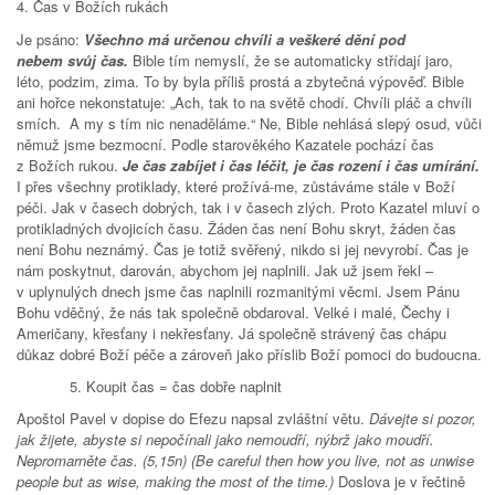
4. Čas v Božích rukách
Je psáno:
Všechno má určenou chvíli a veškeré dění pod
nebem svůj čas.
Bible tím nemyslí, že se automaticky střídají jaro,
léto, podzim, zima. To by byla příliš prostá a zbytečná výpověď. Bible
ani hořce nekonstatuje: „Ach, tak to na světě chodí. Chvíli pláč a chvíli
smích. A my s tím nic nenaděláme.“ Ne, Bible nehlásá slepý osud, vůči
němuž jsme bezmocní. Podle starověkého Kazatele pochází čas
z Božích rukou.
Je čas zabíjet i čas léčit, je čas rození i čas umírání.
I přes všechny protiklady, které prožívá-me, zůstáváme stále v Boží
péči. Jak v časech dobrých, tak i v časech zlých. Proto Kazatel mluví o
protikladných dvojicích času. Žáden čas není Bohu skryt, žáden čas
není Bohu neznámý. Čas je totiž svěřený, nikdo si jej nevyrobí. Čas je
nám poskytnut, darován, abychom jej naplnili. Jak už jsem řekl –
v uplynulých dnech jsme čas naplnili rozmanitými věcmi. Jsem Pánu
Bohu vděčný, že nás tak společně obdaroval. Velké i malé, Čechy i
Američany, křesťany i nekřesťany. Já společně strávený čas chápu
důkaz dobré Boží péče a zároveň jako příslib Boží pomoci do budoucna.
5. Koupit čas = čas dobře naplnit
Apoštol Pavel v dopise do Efezu napsal zvláštní větu.
Dávejte si pozor,
jak žijete, abyste si nepočínali jako nemoudří, nýbrž jako moudří.
Nepromarněte čas. (5,15n)
(Be careful then how you live, not as unwise
people but as wise, making the most of the time.)
Doslova je v řečtině