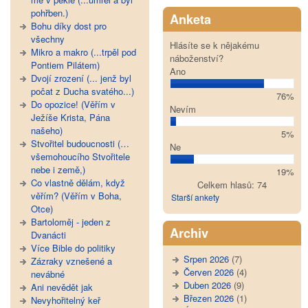
pohřben.)
Anketa
Bohu díky dost pro
všechny
Hlásíte se k nějakému
Mikro a makro (...trpěl pod
náboženství?
Pontiem Pilátem)
Ano
Dvojí zrození (... jenž byl
počat z Ducha svatého...)
76%
Do opozice! (Věřím v
Nevím
Ježíše Krista, Pána
našeho)
5%
Stvořitel budoucnosti (…
Ne
všemohoucího Stvořitele
nebe i země,)
19%
Co vlastně dělám, když
Celkem hlasů: 74
věřím? (Věřím v Boha,
Starší ankety
Otce)
Bartoloměj - jeden z
Archiv
Dvanácti
Více Bible do politiky
Srpen 2026
(7)
Zázraky vznešené a
Červen 2026
(4)
nevábné
Duben 2026
(9)
Ani nevědět jak
Březen 2026
(1)
Nevyhořitelný keř