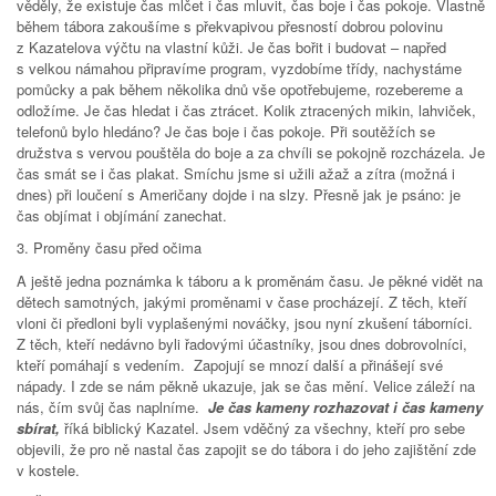
věděly, že existuje čas mlčet i čas mluvit, čas boje i čas pokoje. Vlastně
během tábora zakoušíme s překvapivou přesností dobrou polovinu
z Kazatelova výčtu na vlastní kůži. Je čas bořit i budovat – napřed
s velkou námahou připravíme program, vyzdobíme třídy, nachystáme
pomůcky a pak během několika dnů vše opotřebujeme, rozebereme a
odložíme. Je čas hledat i čas ztrácet. Kolik ztracených mikin, lahviček,
telefonů bylo hledáno? Je čas boje i čas pokoje. Při soutěžích se
družstva s vervou pouštěla do boje a za chvíli se pokojně rozcházela. Je
čas smát se i čas plakat. Smíchu jsme si užili ažaž a zítra (možná i
dnes) při loučení s Američany dojde i na slzy. Přesně jak je psáno: je
čas objímat i objímání zanechat.
3. Proměny času před očima
A ještě jedna poznámka k táboru a k proměnám času. Je pěkné vidět na
dětech samotných, jakými proměnami v čase procházejí. Z těch, kteří
vloni či předloni byli vyplašenými nováčky, jsou nyní zkušení táborníci.
Z těch, kteří nedávno byli řadovými účastníky, jsou dnes dobrovolníci,
kteří pomáhají s vedením. Zapojují se mnozí další a přinášejí své
nápady. I zde se nám pěkně ukazuje, jak se čas mění. Velice záleží na
nás, čím svůj čas naplníme.
Je čas kameny rozhazovat i čas kameny
sbírat,
říká biblický Kazatel. Jsem vděčný za všechny, kteří pro sebe
objevili, že pro ně nastal čas zapojit se do tábora i do jeho zajištění zde
v kostele.