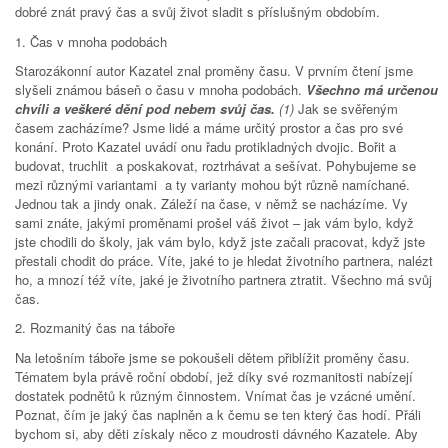
dobré znát pravý čas a svůj život sladit s příslušným obdobím.
1. Čas v mnoha podobách
Starozákonní autor Kazatel znal proměny času. V prvním čtení jsme
slyšeli známou báseň o času v mnoha podobách.
Všechno má určenou
chvíli a veškeré dění pod nebem svůj čas.
(1)
Jak se svěřeným
časem zacházíme? Jsme lidé a máme určitý prostor a čas pro své
konání. Proto Kazatel uvádí onu řadu protikladných dvojic. Bořit a
budovat, truchlit a poskakovat, roztrhávat a sešívat. Pohybujeme se
mezi různými variantami a ty varianty mohou být různě namíchané.
Jednou tak a jindy onak. Záleží na čase, v němž se nacházíme. Vy
sami znáte, jakými proměnami prošel váš život – jak vám bylo, když
jste chodili do školy, jak vám bylo, když jste začali pracovat, když jste
přestali chodit do práce. Víte, jaké to je hledat životního partnera, nalézt
ho, a mnozí též víte, jaké je životního partnera ztratit. Všechno má svůj
čas.
2. Rozmanitý čas na táboře
Na letošním táboře jsme se pokoušeli dětem přiblížit proměny času.
Tématem byla právě roční období, jež díky své rozmanitosti nabízejí
dostatek podnětů k různým činnostem. Vnímat čas je vzácné umění.
Poznat, čím je jaký čas naplněn a k čemu se ten který čas hodí. Přáli
bychom si, aby děti získaly něco z moudrosti dávného Kazatele. Aby