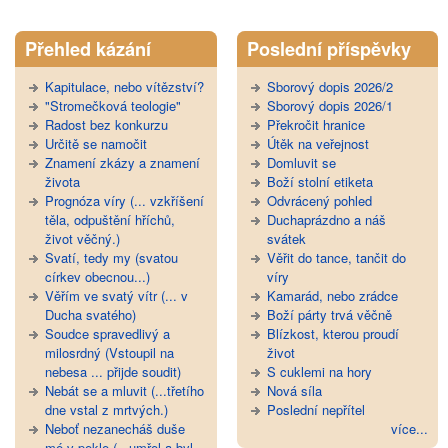
Přehled kázání
Poslední příspěvky
Kapitulace, nebo vítězství?
Sborový dopis 2026/2
"Stromečková teologie"
Sborový dopis 2026/1
Radost bez konkurzu
Překročit hranice
Určitě se namočit
Útěk na veřejnost
Znamení zkázy a znamení
Domluvit se
života
Boží stolní etiketa
Prognóza víry (... vzkříšení
Odvrácený pohled
těla, odpuštění hříchů,
Duchaprázdno a náš
život věčný.)
svátek
Svatí, tedy my (svatou
Věřit do tance, tančit do
církev obecnou...)
víry
Věřím ve svatý vítr (... v
Kamarád, nebo zrádce
Ducha svatého)
Boží párty trvá věčně
Soudce spravedlivý a
Blízkost, kterou proudí
milosrdný (Vstoupil na
život
nebesa ... přijde soudit)
S cuklemi na hory
Nebát se a mluvit (...třetího
Nová síla
dne vstal z mrtvých.)
Poslední nepřítel
Neboť nezanecháš duše
více...
mé v pekle (...umřel a byl