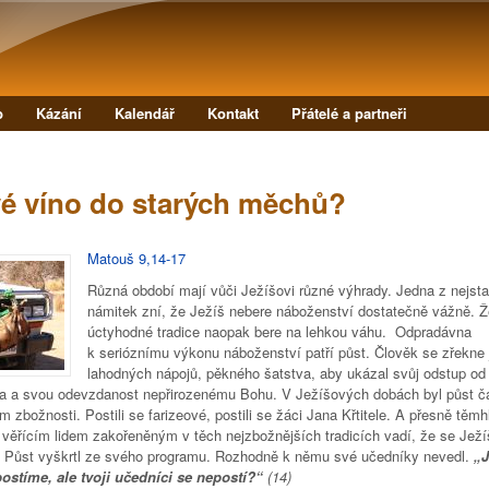
Přejít k hlavnímu obsahu
b
Kázání
Kalendář
Kontakt
Přátelé a partneři
é víno do starých měchů?
Matouš 9,14-17
Různá období mají vůči Ježíšovi různé výhrady. Jedna z nejsta
námitek zní, že Ježíš nebere náboženství dostatečně vážně. Ž
úctyhodné tradice naopak bere na lehkou váhu. Odpradávna
k serióznímu výkonu náboženství patří půst. Člověk se zřekne j
lahodných nápojů, pěkného šatstva, aby ukázal svůj odstup od
na a svou odevzdanost nepřirozenému Bohu. V Ježíšových dobách byl půst 
m zbožnosti. Postili se farizeové, postili se žáci Jana Křtitele. A přesně těmh
 věřícím lidem zakořeněným v těch nejzbožnějších tradicích vadí, že se Ježí
. Půst vyškrtl ze svého programu. Rozhodně k němu své učedníky nevedl.
„J
ostíme, ale tvoji učedníci se nepostí?“
(14)