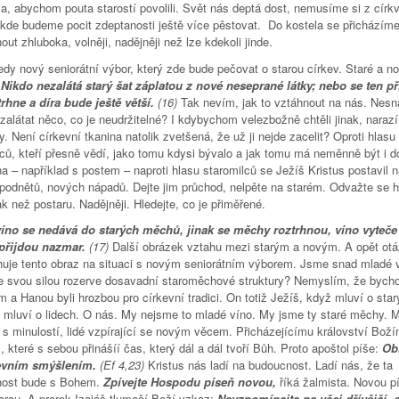
a, abychom pouta starostí povolili. Svět nás deptá dost, nemusíme si z církv
, kde budeme pocit zdeptanosti ještě více pěstovat. Do kostela se přicházím
ut zhluboka, volněji, nadějněji než lze kdekoli jinde.
dy nový seniorátní výbor, který zde bude pečovat o starou církev. Staré a n
.
Nikdo nezalátá starý šat záplatou z nové neseprané látky; nebo se ten př
trhne a díra bude ještě větší.
(16)
Tak nevím, jak to vztáhnout na nás. Nes
 zalátat něco, co je neudržitelné? I kdybychom velezbožně chtěli jinak, naraz
. Není církevní tkanina natolik zvetšená, že už ji nejde zacelit? Oproti hlasu
lců, kteří přesně vědí, jako tomu kdysi bývalo a jak tomu má neměnně být i d
 – například s postem – naproti hlasu staromilců se Ježíš Kristus postavil n
podnětů, nových nápadů. Dejte jim průchod, nelpěte na starém. Odvažte se h
ak než postaru. Nadějněji. Hledejte, co je přiměřené.
íno se nedává do starých měchů, jinak se měchy roztrhnou, víno vyteče
přijdou nazmar.
(17)
Další obrázek vztahu mezi starým a novým. A opět otá
huje tento obraz na situaci s novým seniorátním výborem. Jsme snad mladé v
že svou silou rozerve dosavadní staroměchové struktury? Nemyslím, že byc
 a Hanou byli hrozbou pro církevní tradici. On totiž Ježíš, když mluví o sta
 mluví o lidech. O nás. My nejsme to mladé víno. My jsme ty staré měchy. My
 s minulostí, lidé vzpírající se novým věcem. Přicházejícímu království Boží
které s sebou přinášíí čas, který dál a dál tvoří Bůh. Proto apoštol píše:
Ob
evním smýšlením.
(Ef 4,23)
Kristus nás ladí na budoucnost. Ladí nás, že ta
nost bude s Bohem.
Zpívejte Hospodu píseň novou,
říká žalmista. Novou p
tarou. A prorok Izajáš tlumočí Boží vzkaz:
Nevzpomínejte na věci dřívější, 