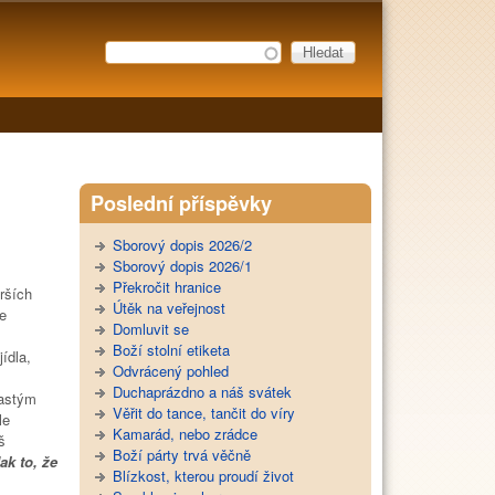
Hledat
Vyhledávání
Poslední příspěvky
Sborový dopis 2026/2
Sborový dopis 2026/1
Překročit hranice
rších
Útěk na veřejnost
e
Domluvit se
Boží stolní etiketa
ídla,
Odvrácený pohled
Duchaprázdno a náš svátek
častým
Věřit do tance, tančit do víry
le
Kamarád, nebo zrádce
š
Boží párty trvá věčně
ak to, že
Blízkost, kterou proudí život