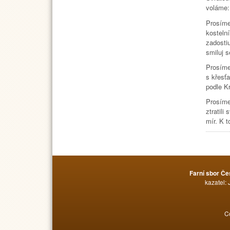
voláme:
Prosíme
kostelní
zadostiu
smiluj s
Prosíme
s křesť
podle Kr
Prosíme 
ztratili
mír. K t
Farní sbor Če
kazatel: 
C