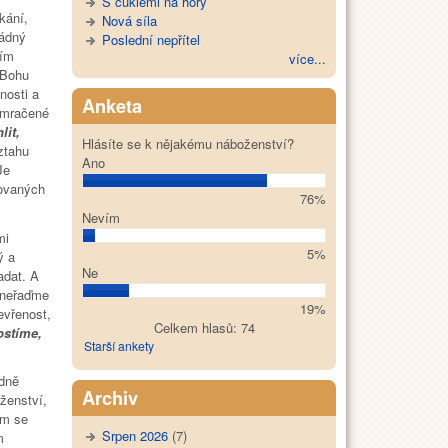
S cuklemi na hory
kání,
Nová síla
Žádný
Poslední nepřítel
ním
více...
 Bohu
nosti a
Anketa
amračené
lit,
Hlásíte se k nějakému náboženství?
ztahu
Ano
Je
lovaných
76%
Nevím
mi
5%
ý a
Ne
adat. A
, neřaďme
19%
evřenost,
Celkem hlasů: 74
ostíme,
Starší ankety
edně
Archiv
ženství,
om se
Srpen 2026
(7)
m