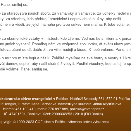
 Pane, smiluj se.
 za staršovstva našich sborů, za varhaníky a varhanice, za učitelky nedělní 
ky, za všechny, kdo přebírají pravidelné i nepravidelné služby, aby došli
činění a viděli, že jejich námaha pro tvou církev není marná. K tobě voláme:
e.
 za ekumenické vztahy v místech, kde žijeme. Veď nás ke smíření a k poro
any jiných vyznání. Pomáhej nám ve vzájemné spolupráci, ať světu ukazujem
istova učení se dá dobře žít ve víře, naději a lásce. K tobě voláme: Pane, sm
o mír pro místa bojů a násilí. Zvláště myslíme na své bratry a sestry z Ukraji
 svůj domov, dopřej, aby našli slušné živobytí. Posilni všechny, kdo usilují o s
obě voláme: Pane, smiluj se.
Tweet Widget
, Nábřeží Svobody 561, 572 01 Polička
skobratrské církve evangelické v Poličce
Jiří Tengler, kurátor: Hana Bartošová, náměstkyně kurátora: Jiřina Kryštůfková
telefon: 461 100 419, mobil: 776 897 889, policka@evangnet.cz
IČ: 47491591, Bankovní účet: 2900332253 / 2010 (FIO Banka)
opyright © 1999-2023 ČCE, sbor v Poličce, všechna práva vyhrazena.