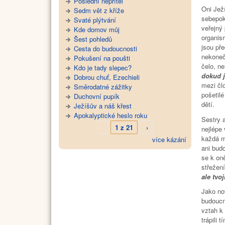
Poslední nepřítel
Oni Ježí
Sedm vět z kříže
sebepok
Svaté plýtvání
veřejný
Kde domov můj
organis
Šest pohledů
jsou pře
Cesta do budoucnosti
nekoneč
Pokušení na poušti
čelo, n
Kdo je tady slepec?
dokud j
Dobrou chuť, Ezechieli
mezi čl
Směrodatné zážitky
pošetil
Duchovní pupík
dětí.
Ježíšův a náš křest
Apokalyptické heslo roku
Sestry a
1 z 21
›
nejlépe 
každá m
více kázání
ani bud
se k on
střežení
ale tvo
Jako no
budoucn
vztah k
trápili