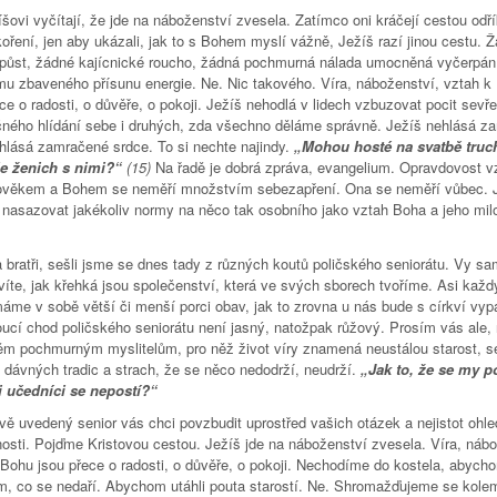
šovi vyčítají, že jde na náboženství zvesela. Zatímco oni kráčejí cestou odří
oření, jen aby ukázali, jak to s Bohem myslí vážně, Ježíš razí jinou cestu. 
 půst, žádné kajícnické roucho, žádná pochmurná nálada umocněná vyčerpá
mu zbaveného přísunu energie. Ne. Nic takového. Víra, náboženství, vztah k
ce o radosti, o důvěře, o pokoji. Ježíš nehodlá v lidech vzbuzovat pocit sevře
ného hlídání sebe i druhých, zda všechno děláme správně. Ježíš nehlásá z
ehlásá zamračené srdce. To si nechte najindy.
„Mohou hosté na svatbě truch
e ženich s nimi?“
(15)
Na řadě je dobrá zpráva, evangelium. Opravdovost v
ověkem a Bohem se neměří množstvím sebezapření. Ona se neměří vůbec. 
é nasazovat jakékoliv normy na něco tak osobního jako vztah Boha a jeho mi
 bratři, sešli jsme se dnes tady z různých koutů poličského seniorátu. Vy sa
víte, jak křehká jsou společenství, která ve svých sborech tvoříme. Asi každ
áme v sobě větší či menší porci obav, jak to zrovna u nás bude s církví vyp
oucí chod poličského seniorátu není jasný, natožpak růžový. Prosím vás ale
ěm pochmurným myslitelům, pro něž život víry znamená neustálou starost, s
 dávných tradic a strach, že se něco nedodrží, neudrží.
„Jak to, že se my p
ji učedníci se nepostí?“
vě uvedený senior vás chci povzbudit uprostřed vašich otázek a nejistot ohl
osti. Pojďme Kristovou cestou. Ježíš jde na náboženství zvesela. Víra, nábo
 Bohu jsou přece o radosti, o důvěře, o pokoji. Nechodíme do kostela, abych
 tím, co se nedaří. Abychom utáhli pouta starostí. Ne. Shromažďujeme se kole