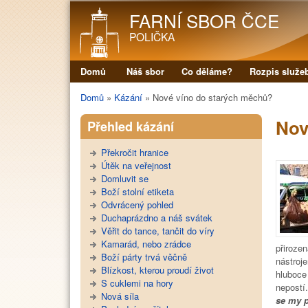
FARNÍ SBOR ČCE
POLIČKA
Domů
Náš sbor
Co děláme?
Rozpis služe
Hlavní menu
Domů
»
Kázání
»
Nové víno do starých měchů?
Jste zde
Nov
Přehled kázání
Překročit hranice
Útěk na veřejnost
Domluvit se
Boží stolní etiketa
Odvrácený pohled
Duchaprázdno a náš svátek
Věřit do tance, tančit do víry
Kamarád, nebo zrádce
přiroze
Boží párty trvá věčně
nástroje
Blízkost, kterou proudí život
hluboce
S cuklemi na hory
nepostí
Nová síla
se my p