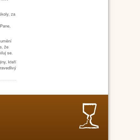
školy, za
 Pane,
zumění
e, že
iluj se.
ny, kteří
pravedlivý