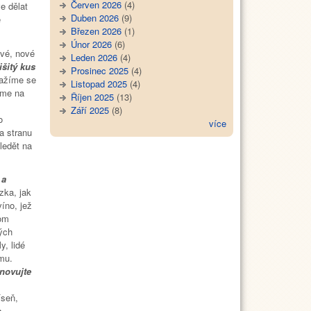
Červen 2026
(4)
e dělat
Duben 2026
(9)
e
Březen 2026
(1)
Únor 2026
(6)
ové, nové
Leden 2026
(4)
išitý kus
Prosinec 2025
(4)
nažíme se
Listopad 2025
(4)
íme na
Říjen 2025
(13)
Září 2025
(8)
o
více
a stranu
ledět na
 a
zka, jak
íno, jež
hom
rých
, lidé
mu.
novujte
íseň,
o