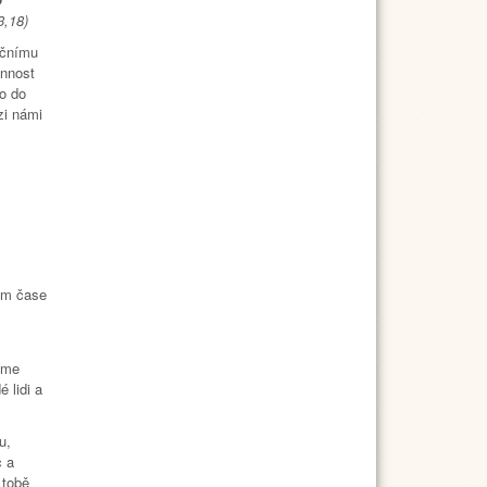
3,18)
ačnímu
innost
no do
zi námi
vém čase
eme
 lidi a
u,
č a
 tobě