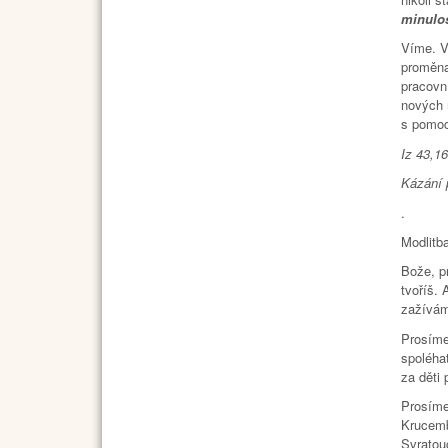
minulos
Víme. V
proměna
pracovní
nových
s pomoc
Iz 43
Kázání p
.
Modlitba
Bože, p
tvoříš.
zažíváme
Prosíme
spoléha
za děti 
Prosíme
Krucemb
Svratou