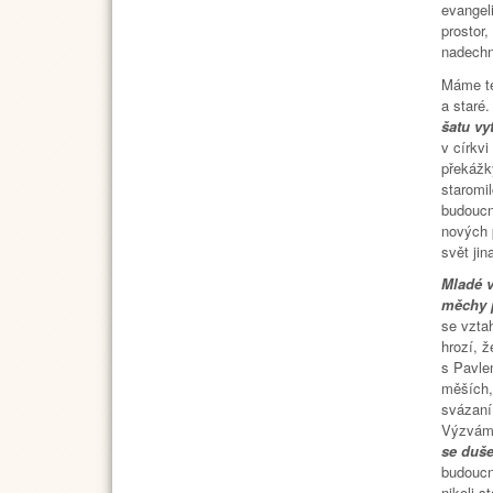
evangeli
prostor
nadechno
Máme te
a staré
šatu vy
v církvi
překážky
staromi
budoucna
nových 
svět jin
Mladé v
měchy 
se vzta
hrozí, 
s Pavlem
měších,
svázaní
Výzvám, 
se duš
budouc
nikoli s