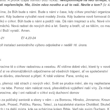
ti nepřemítejte. Hle, činím něco nového a už to raší. Nevíte o tom?
(Iz 4
íme, že Bůh bude s námi. Bude s námi v čase, kdy církev prochází organiz
mi. Kdy budeme vytvářet nové modely života. Kdy budeme nově formovat č
ků v církvi. Bůh bude s námi a podrží nás. Dá nám inspiraci a sílu. Nové ví
 měchů
.
Nová radost do nových dnů a let. Sestry a bratři, už se těším, co me
í Boží vyraší. Amen.
,16-21 Ef 4,23-24
ři instalaci seniorátního výboru odpoledne v neděli 16. února.
:
rosíme tě o církev radostnou a veselou. Ať vidíme dobré věci, které ty v no
 Ať si ve shromážděních odpočineme od všedních trápení, ať ve společenství
 důvěru, otevřenost a přijetí. K tobě voláme: Pane, smiluj se.
, přemoz náš strach z nových věcí. Svět se prudce mění, ale my nepřestan
t na tebe. Pomoz nám nalézat nová, přesvědčivá vyjádření naší víry. Za mladé
prosíme, aby i oni nalézali v církvi svůj duchovní domov
 za poličský seniorát a sbory v něm – za Borovou, Hlinsko, Jimramov, Kroun
urk, Proseč, Poličku, Ranou, Telecí, za kazatelské stanice Chotěboř, Skute
ch i za další místa, kde se scházíme kolem Bible. Veď nás svým Duchem. K