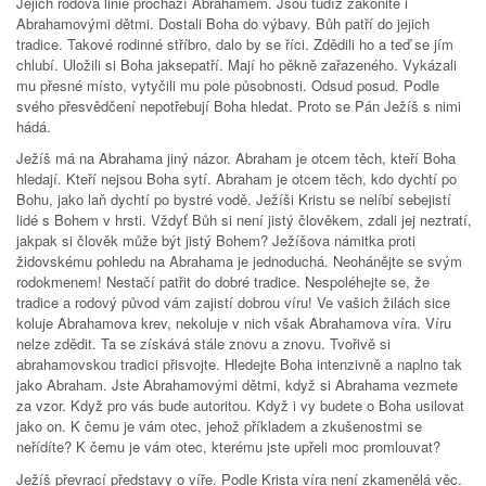
Jejich rodová linie prochází Abrahamem. Jsou tudíž zákonitě i
Abrahamovými dětmi. Dostali Boha do výbavy. Bůh patří do jejich
tradice. Takové rodinné stříbro, dalo by se říci. Zdědili ho a teď se jím
chlubí. Uložili si Boha jaksepatří. Mají ho pěkně zařazeného. Vykázali
mu přesné místo, vytyčili mu pole působnosti. Odsud posud. Podle
svého přesvědčení nepotřebují Boha hledat. Proto se Pán Ježíš s nimi
hádá.
Ježíš má na Abrahama jiný názor. Abraham je otcem těch, kteří Boha
hledají. Kteří nejsou Boha sytí. Abraham je otcem těch, kdo dychtí po
Bohu, jako laň dychtí po bystré vodě. Ježíši Kristu se nelíbí sebejistí
lidé s Bohem v hrsti. Vždyť Bůh si není jistý člověkem, zdali jej neztratí,
jakpak si člověk může být jistý Bohem? Ježíšova námitka proti
židovskému pohledu na Abrahama je jednoduchá. Neohánějte se svým
rodokmenem! Nestačí patřit do dobré tradice. Nespoléhejte se, že
tradice a rodový původ vám zajistí dobrou víru! Ve vašich žilách sice
koluje Abrahamova krev, nekoluje v nich však Abrahamova víra. Víru
nelze zdědit. Ta se získává stále znovu a znovu. Tvořivě si
abrahamovskou tradici přisvojte. Hledejte Boha intenzivně a naplno tak
jako Abraham. Jste Abrahamovými dětmi, když si Abrahama vezmete
za vzor. Když pro vás bude autoritou. Když i vy budete o Boha usilovat
jako on. K čemu je vám otec, jehož příkladem a zkušenostmi se
neřídíte? K čemu je vám otec, kterému jste upřeli moc promlouvat?
Ježíš převrací představy o víře. Podle Krista víra není zkamenělá věc.