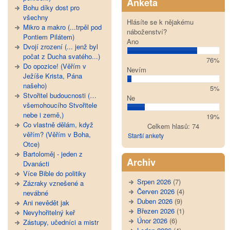
Anketa
Bohu díky dost pro
všechny
Hlásíte se k nějakému
Mikro a makro (...trpěl pod
náboženství?
Pontiem Pilátem)
Ano
Dvojí zrození (... jenž byl
počat z Ducha svatého...)
76%
Do opozice! (Věřím v
Nevím
Ježíše Krista, Pána
našeho)
5%
Stvořitel budoucnosti (…
Ne
všemohoucího Stvořitele
nebe i země,)
19%
Co vlastně dělám, když
Celkem hlasů: 74
věřím? (Věřím v Boha,
Starší ankety
Otce)
Bartoloměj - jeden z
Archiv
Dvanácti
Více Bible do politiky
Srpen 2026
(7)
Zázraky vznešené a
Červen 2026
(4)
nevábné
Duben 2026
(9)
Ani nevědět jak
Březen 2026
(1)
Nevyhořitelný keř
Únor 2026
(6)
Zástupy, učedníci a mistr