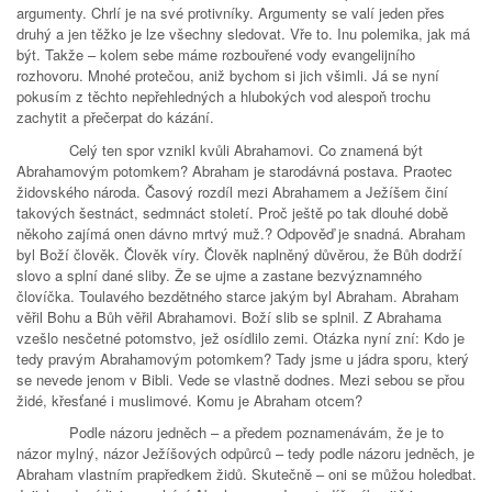
argumenty. Chrlí je na své protivníky. Argumenty se valí jeden přes
druhý a jen těžko je lze všechny sledovat. Vře to. Inu polemika, jak má
být. Takže – kolem sebe máme rozbouřené vody evangelijního
rozhovoru. Mnohé protečou, aniž bychom si jich všimli. Já se nyní
pokusím z těchto nepřehledných a hlubokých vod alespoň trochu
zachytit a přečerpat do kázání.
Celý ten spor vznikl kvůli Abrahamovi. Co znamená být
Abrahamovým potomkem? Abraham je starodávná postava. Praotec
židovského národa. Časový rozdíl mezi Abrahamem a Ježíšem činí
takových šestnáct, sedmnáct století. Proč ještě po tak dlouhé době
někoho zajímá onen dávno mrtvý muž.? Odpověď je snadná. Abraham
byl Boží člověk. Člověk víry. Člověk naplněný důvěrou, že Bůh dodrží
slovo a splní dané sliby. Že se ujme a zastane bezvýznamného
človíčka. Toulavého bezdětného starce jakým byl Abraham. Abraham
věřil Bohu a Bůh věřil Abrahamovi. Boží slib se splnil. Z Abrahama
vzešlo nesčetné potomstvo, jež osídlilo zemi. Otázka nyní zní: Kdo je
tedy pravým Abrahamovým potomkem? Tady jsme u jádra sporu, který
se nevede jenom v Bibli. Vede se vlastně dodnes. Mezi sebou se přou
židé, křesťané i muslimové. Komu je Abraham otcem?
Podle názoru jedněch – a předem poznamenávám, že je to
názor mylný, názor Ježíšových odpůrců – tedy podle názoru jedněch, je
Abraham vlastním prapředkem židů. Skutečně – oni se můžou holedbat.