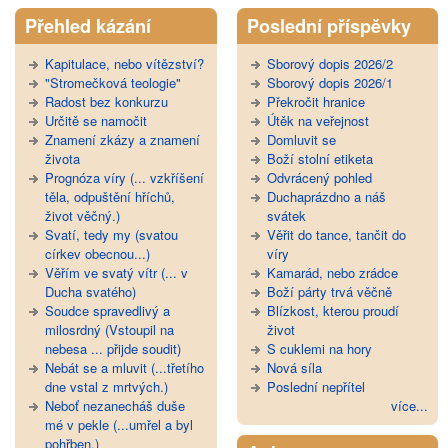
Přehled kázání
Poslední příspěvky
Kapitulace, nebo vítězství?
Sborový dopis 2026/2
"Stromečková teologie"
Sborový dopis 2026/1
Radost bez konkurzu
Překročit hranice
Určitě se namočit
Útěk na veřejnost
Znamení zkázy a znamení
Domluvit se
života
Boží stolní etiketa
Prognóza víry (... vzkříšení
Odvrácený pohled
těla, odpuštění hříchů,
Duchaprázdno a náš
život věčný.)
svátek
Svatí, tedy my (svatou
Věřit do tance, tančit do
církev obecnou...)
víry
Věřím ve svatý vítr (... v
Kamarád, nebo zrádce
Ducha svatého)
Boží párty trvá věčně
Soudce spravedlivý a
Blízkost, kterou proudí
milosrdný (Vstoupil na
život
nebesa ... přijde soudit)
S cuklemi na hory
Nebát se a mluvit (...třetího
Nová síla
dne vstal z mrtvých.)
Poslední nepřítel
Neboť nezanecháš duše
více...
mé v pekle (...umřel a byl
pohřben.)