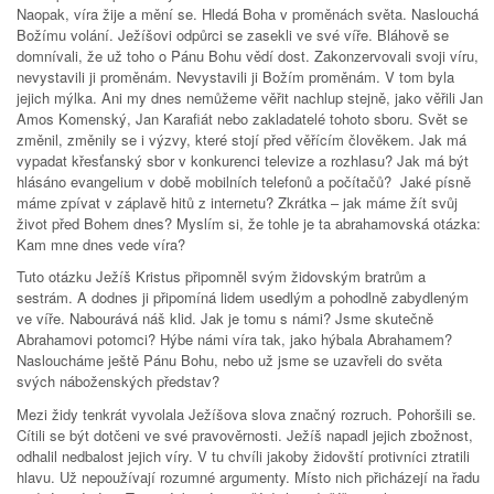
Naopak, víra žije a mění se. Hledá Boha v proměnách světa. Naslouchá
Božímu volání. Ježíšovi odpůrci se zasekli ve své víře. Bláhově se
domnívali, že už toho o Pánu Bohu vědí dost. Zakonzervovali svoji víru,
nevystavili ji proměnám. Nevystavili ji Božím proměnám. V tom byla
jejich mýlka. Ani my dnes nemůžeme věřit nachlup stejně, jako věřili Jan
Amos Komenský, Jan Karafiát nebo zakladatelé tohoto sboru. Svět se
změnil, změnily se i výzvy, které stojí před věřícím člověkem. Jak má
vypadat křesťanský sbor v konkurenci televize a rozhlasu? Jak má být
hlásáno evangelium v době mobilních telefonů a počítačů? Jaké písně
máme zpívat v záplavě hitů z internetu? Zkrátka – jak máme žít svůj
život před Bohem dnes? Myslím si, že tohle je ta abrahamovská otázka:
Kam mne dnes vede víra?
Tuto otázku Ježíš Kristus připomněl svým židovským bratrům a
sestrám. A dodnes ji připomíná lidem usedlým a pohodlně zabydleným
ve víře. Nabourává náš klid. Jak je tomu s námi? Jsme skutečně
Abrahamovi potomci? Hýbe námi víra tak, jako hýbala Abrahamem?
Nasloucháme ještě Pánu Bohu, nebo už jsme se uzavřeli do světa
svých náboženských představ?
Mezi židy tenkrát vyvolala Ježíšova slova značný rozruch. Pohoršili se.
Cítili se být dotčeni ve své pravověrnosti. Ježíš napadl jejich zbožnost,
odhalil nedbalost jejich víry. V tu chvíli jakoby židovští protivníci ztratili
hlavu. Už nepoužívají rozumné argumenty. Místo nich přicházejí na řadu