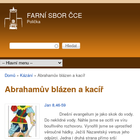
Přejít k hlavnímu obsahu
FARNÍ SBOR ČCE
Polička
Hledat
Vyhledávání
Hlavní menu
Domů
»
Kázání
»
Abrahamův blázen a kacíř
Jste zde
Abrahamův blázen a kacíř
Jan 8,46-59
Dnešní evangelium je jako skok do vody.
Do neklidné vody. Náhle jsme se ocitli ve víru
bouřlivého rozhovoru. Vynořili jsme se uprostřed
věroučné hádky. Ježíš Nazaretský versus jeho
odpůrci. Jedna i druhá strana přímo srší