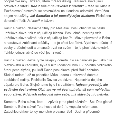
podpásové rány. Tvrzení, která mrzačí dialog. Ježíšova slova jsou
pravdivá a vítězí.
Kdo z vás mne usvědčí z hříchu?
– táže se Kristus.
Rozčarovaní protivníci se nevzmůžou na kloudnou odpověď. Vzmůžou
se jen na urážky.
Jsi Samařan a jsi posedlý zlým duchem!
Přeloženo
do dnešní řeči:
Jsi kacíř a blázen.
Kacíř a blázen. Neslavné tituly pro Mesiáše. Posluchačům se nelíbí
Ježíšova slova, tak z něj udělají blázna. Posluchači nechtějí vzít
Ježíšova slova vážně, tak z něj udělají kacíře. Mluvit převratně o Bohu
a narušovat zaběhané pořádky – to je přeci kacířství. Vytrhovat důstojné
osoby z důstojnosti a umanutě trvat na svém – to je přeci bláznovství.
Takhle jednoznačně se věci jeví zvenčí.
Kacíř a blázen. Ježíš tyhle nálepky odmítá. Co se navenek jeví jako čiré
bláznovství a kacířství, bývá v nitru oddanou vírou. Z prvního biblického
čtení jsme slyšeli, jak král David poskakoval před Boží schránou.
Skákal radostí, až to pohoršilo Míkal, dceru z takzvaně dobré a
spořádané rodiny. Prohlásila Davida za blázna. Nepronikla do jeho
zápalu pro Boha. Stejně tomu bylo i s Ježíšem.
Nejsem posedlý, ale
vzdávám čest svému Otci, ale vy mi čest upíráte. Já sám nehledám
svou slávu. Kdybych oslavoval sám sebe, má sláva by nic nebyla.
Samému Bohu sláva, čest! – zpívali jsme před kázáním. Soli Deo gloria!
Samému Bohu sláva! Toto heslo si do štítu vepsala reformace.
Zatuchlou církev tehdy mohutně provanul Boží Duch a připomněl