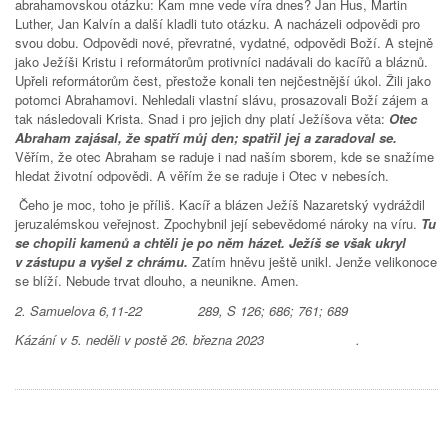
abrahamovskou otázku: Kam mne vede víra dnes? Jan Hus, Martin
Luther, Jan Kalvín a další kladli tuto otázku. A nacházeli odpovědi pro
svou dobu. Odpovědi nové, převratné, vydatné, odpovědi Boží. A stejně
jako Ježíši Kristu i reformátorům protivníci nadávali do kacířů a bláznů.
Upřeli reformátorům čest, přestože konali ten nejčestnější úkol. Žili jako
potomci Abrahamovi. Nehledali vlastní slávu, prosazovali Boží zájem a
tak následovali Krista. Snad i pro jejich dny platí Ježíšova věta:
Otec
Abraham zajásal, že spatří můj den; spatřil jej a zaradoval se.
Věřím, že otec Abraham se raduje i nad naším sborem, kde se snažíme
hledat životní odpovědi. A věřím že se raduje i Otec v nebesích.
Čeho je moc, toho je příliš. Kacíř a blázen Ježíš Nazaretský vydráždil
jeruzalémskou veřejnost. Zpochybnil její sebevědomé nároky na víru.
Tu
se chopili kamenů a chtěli je po něm házet. Ježíš se však ukryl
v zástupu a vyšel z chrámu.
Zatím hněvu ještě unikl. Jenže velikonoce
se blíží. Nebude trvat dlouho, a neunikne. Amen.
2. Samuelova 6,11-22 289, S 126; 686; 761; 689
Kázání v 5. neděli v postě 26. března 2023 .
Tweet Widget