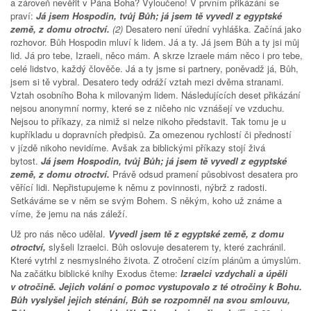
a zároveň nevěřit v Pána Boha? Vyloučeno! V prvním přikázání se
praví:
Já jsem Hospodin, tvůj Bůh; já jsem tě vyvedl z egyptské
země, z domu otroctví.
(2)
Desatero není úřední vyhláška. Začíná jako
rozhovor. Bůh Hospodin mluví k lidem. Já a ty. Já jsem Bůh a ty jsi můj
lid. Já pro tebe, Izraeli, něco mám. A skrze Izraele mám něco i pro tebe,
celé lidstvo, každý člověče. Já a ty jsme si partnery, poněvadž já, Bůh,
jsem si tě vybral. Desatero tedy odráží vztah mezi dvěma stranami.
Vztah osobního Boha k milovaným lidem. Následujících deset přikázání
nejsou anonymní normy, které se z ničeho nic vznášejí ve vzduchu.
Nejsou to příkazy, za nimiž si nelze nikoho představit. Tak tomu je u
kupříkladu u dopravních předpisů. Za omezenou rychlostí či předností
v jízdě nikoho nevidíme. Avšak za biblickými příkazy stojí živá
bytost.
Já jsem Hospodin, tvůj Bůh; já jsem tě vyvedl z egyptské
země, z domu otroctví.
Právě odsud pramení působivost desatera pro
věřící lidi. Nepřistupujeme k němu z povinnosti, nýbrž z radosti.
Setkáváme se v něm se svým Bohem. S někým, koho už známe a
víme, že jemu na nás záleží.
Už pro nás něco udělal.
Vyvedl jsem tě z egyptské země, z domu
otroctví,
slyšeli Izraelci. Bůh oslovuje desaterem ty, které zachránil.
Které vytrhl z nesmyslného života. Z otročení cizím plánům a úmyslům.
Na začátku biblické knihy Exodus čteme:
Izraelci vzdychali a úpěli
v otročině. Jejich volání o pomoc vystupovalo z té otročiny k Bohu.
Bůh vyslyšel jejich sténání, Bůh se rozpomněl na svou smlouvu,