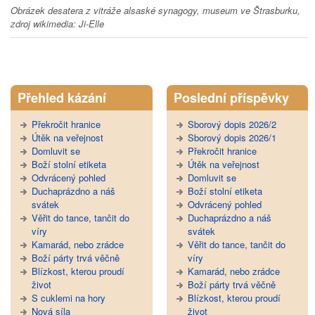
Obrázek desatera z vitráže alsaské synagogy, museum ve Štrasburku,
zdroj wikimedia: Ji-Elle
Tweet Widget
Přehled kázání
Poslední příspěvky
Překročit hranice
Sborový dopis 2026/2
Útěk na veřejnost
Sborový dopis 2026/1
Domluvit se
Překročit hranice
Boží stolní etiketa
Útěk na veřejnost
Odvrácený pohled
Domluvit se
Duchaprázdno a náš
Boží stolní etiketa
svátek
Odvrácený pohled
Věřit do tance, tančit do
Duchaprázdno a náš
víry
svátek
Kamarád, nebo zrádce
Věřit do tance, tančit do
Boží párty trvá věčně
víry
Blízkost, kterou proudí
Kamarád, nebo zrádce
život
Boží párty trvá věčně
S cuklemi na hory
Blízkost, kterou proudí
Nová síla
život