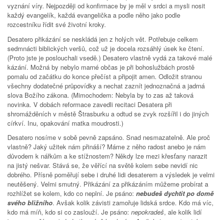
vyznání víry. Nejpozději od konfirmace by je měl v srdci a mysli nosit
každý evangelík, každá evangelička a podle něho jako podle
rozcestníku řídit své životní kroky.
Desatero přikázání se neskládá jen z holých vět. Potřebuje celkem
sedmnácti biblických veršů, což už je docela rozsáhlý úsek ke čtení.
(Proto jste je poslouchali vsedě.) Desatero vlastně vydá za takové malé
kázání. Možná by nebylo marné občas je při bohoslužbách prostě
pomalu od začátku do konce přečíst a připojit amen. Odložit stranou
všechny dodatečné průpovídky a nechat zaznít jednoznačná a jadrná
slova Božího zákona. (Mimochodem: Nebyla by to zas až taková
novinka. V dobách reformace zavedli recitaci Desatera při
shromážděních v městě Štrasburku a odtud se zvyk rozšířil i do jiných
církví. Inu, opakování matka moudrosti.)
Desatero nosíme v sobě pevně zapsáno. Snad nesmazatelně. Ale proč
vlastně? Jaký užitek nám přináší? Máme z něho radost anebo je nám
důvodem k nářkům a ke stížnostem? Někdy lze mezi křesťany narazit
na jistý nešvar. Stává se, že věřící na světě kolem sebe nevidí nic
dobrého. Přísně poměřují sebe i druhé lidi desaterem a výsledek je velmi
neutěšený. Velmi smutný. Přikázání za přikázáním můžeme probírat a
rozhlížet se kolem, kdo co neplní. Je psáno:
nebudeš dychtit po domě
svého bližního
. Avšak kolik závisti zamořuje lidská srdce. Kdo má víc,
kdo má míň, kdo si co zaslouží. Je psáno:
nepokradeš
, ale kolik lidí