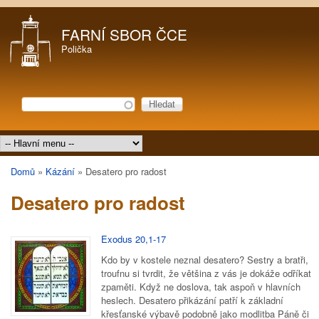
Přejít k hlavnímu obsahu
FARNÍ SBOR ČCE
Polička
Hledat
Vyhledávání
Hlavní menu
Domů
»
Kázání
»
Desatero pro radost
Jste zde
Desatero pro radost
Exodus 20,1-17
Kdo by v kostele neznal desatero? Sestry a bratři,
troufnu si tvrdit, že většina z vás je dokáže odříkat
zpaměti. Když ne doslova, tak aspoň v hlavních
heslech. Desatero přikázání patří k základní
křesťanské výbavě podobně jako modlitba Páně či