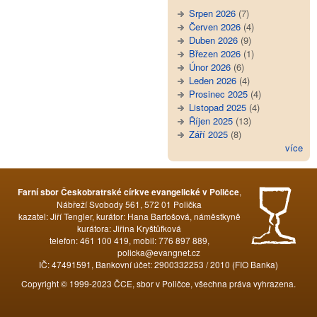
Srpen 2026
(7)
Červen 2026
(4)
Duben 2026
(9)
Březen 2026
(1)
Únor 2026
(6)
Leden 2026
(4)
Prosinec 2025
(4)
Listopad 2025
(4)
Říjen 2025
(13)
Září 2025
(8)
více
,
Farní sbor Českobratrské církve evangelické v Poličce
Nábřeží Svobody 561, 572 01 Polička
kazatel: Jiří Tengler, kurátor: Hana Bartošová, náměstkyně
kurátora: Jiřina Kryštůfková
telefon: 461 100 419, mobil: 776 897 889,
policka@evangnet.cz
IČ: 47491591, Bankovní účet: 2900332253 / 2010 (FIO Banka)
Copyright © 1999-2023 ČCE, sbor v Poličce, všechna práva vyhrazena.