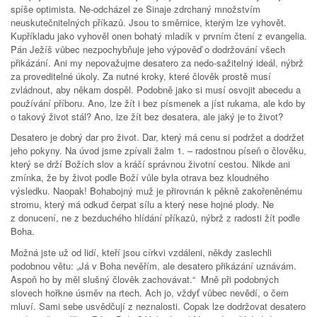
spíše optimista. Ne-odcházel ze Sinaje zdrchaný množstvím
neuskutečnitelných příkazů. Jsou to směrnice, kterým lze vyhovět.
Kupříkladu jako vyhověl onen bohatý mladík v prvním čtení z evangelia.
Pán Ježíš vůbec nezpochybňuje jeho výpověď o dodržování všech
přikázání. Ani my nepovažujme desatero za nedo-sažitelný ideál, nýbrž
za proveditelné úkoly. Za nutné kroky, které člověk prostě musí
zvládnout, aby někam dospěl. Podobně jako si musí osvojit abecedu a
používání příboru. Ano, lze žít i bez písmenek a jíst rukama, ale kdo by
o takový život stál? Ano, lze žít bez desatera, ale jaký je to život?
Desatero je dobrý dar pro život. Dar, který má cenu si podržet a dodržet
jeho pokyny. Na úvod jsme zpívali žalm 1. – radostnou píseň o člověku,
který se drží Božích slov a kráčí správnou životní cestou. Nikde ani
zmínka, že by život podle Boží vůle byla otrava bez kloudného
výsledku. Naopak! Bohabojný muž je přirovnán k pěkně zakořeněnému
stromu, který má odkud čerpat sílu a který nese hojné plody. Ne
z donucení, ne z bezduchého hlídání příkazů, nýbrž z radosti žít podle
Boha.
Možná jste už od lidí, kteří jsou církvi vzdáleni, někdy zaslechli
podobnou větu: „Já v Boha nevěřím, ale desatero přikázání uznávám.
Aspoň ho by měl slušný člověk zachovávat.“ Mně při podobných
slovech hořkne úsměv na rtech. Ach jo, vždyť vůbec nevědí, o čem
mluví. Sami sebe usvědčují z neznalosti. Copak lze dodržovat desatero