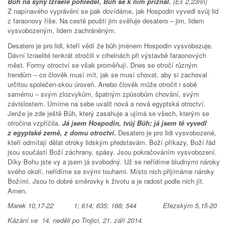
Bůh na syny Izraele pohleděl, Bůh se k nim přiznal.
(Ex 2,23nn)
Z napínavého vyprávění se pak dovídáme, jak Hospodin vyvedl svůj lid
z faraonovy říše. Na cestě pouští jim svěřuje desatero – jim, lidem
vysvobozeným, lidem zachráněným.
Desatero je pro lidi, kteří vědí že bůh jménem Hospodin vysvobozuje.
Dávní Izraelité tenkrát otročili v cihelnách při výstavbě faraonových
měst. Formy otroctví se však proměňují. Dnes se otročí různým
trendům – co člověk musí mít, jak se musí chovat, aby si zachoval
určitou společen-skou úroveň. Anebo člověk může otročit i sobě
samému – svým zlozvykům, špatným způsobům chování, svým
závislostem. Umíme na sebe uvalit nová a nová egyptská otroctví.
Jenže je zde ještě Bůh, který zasahuje a ujímá se všech, kterým se
otročina vzpříčila.
Já jsem Hospodin, tvůj Bůh; já jsem tě vyvedl
z egyptské země, z domu otroctví.
Desatero je pro lidi vysvobozené,
kteří odmítají dělat otroky lidským představám. Boží příkazy, Boží řád
jsou součástí Boží záchrany, spásy. Jsou pokračováním vysvobození.
Díky Bohu jste vy a jsem já svobodný. Už se neřídíme bludnými nároky
svého okolí, neřídíme se svými touhami. Místo nich přijímáme nároky
Božími. Jsou to dobré směrovky k životu a je radost podle nich jít.
Amen.
Marek 10,17-22 1; 614; 635; 168; 544 Efezským 5,15-20
Kázání ve 14. neděli po Trojici, 21. září 2014.