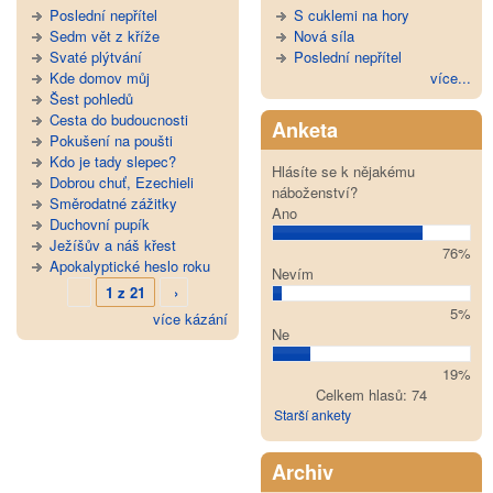
Poslední nepřítel
S cuklemi na hory
Sedm vět z kříže
Nová síla
Svaté plýtvání
Poslední nepřítel
Kde domov můj
více...
Šest pohledů
Cesta do budoucnosti
Anketa
Pokušení na poušti
Kdo je tady slepec?
Hlásíte se k nějakému
Dobrou chuť, Ezechieli
náboženství?
Směrodatné zážitky
Ano
Duchovní pupík
Ježíšův a náš křest
76%
Apokalyptické heslo roku
Nevím
1 z 21
›
5%
více kázání
Ne
19%
Celkem hlasů: 74
Starší ankety
Archiv