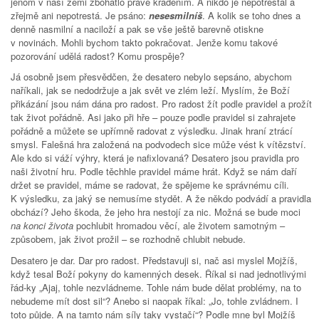
jenom v naší zemi zbohatlo právě kradením. A nikdo je nepotrestal a
zřejmě ani nepotrestá. Je psáno:
nesesmilníš
. A kolik se toho dnes a
denně nasmilní a naciloží a pak se vše ještě barevně otiskne
v novinách. Mohli bychom takto pokračovat. Jenže komu takové
pozorování udělá radost? Komu prospěje?
Já osobně jsem přesvědčen, že desatero nebylo sepsáno, abychom
naříkali, jak se nedodržuje a jak svět ve zlém leží. Myslím, že Boží
přikázání jsou nám dána pro radost. Pro radost žít podle pravidel a prožít
tak život pořádně. Asi jako při hře – pouze podle pravidel si zahrajete
pořádně a můžete se upřímně radovat z výsledku. Jinak hraní ztrácí
smysl. Falešná hra založená na podvodech sice může vést k vítězství.
Ale kdo si váží výhry, která je nafixlovaná? Desatero jsou pravidla pro
naši životní hru. Podle těchhle pravidel máme hrát. Když se nám daří
držet se pravidel, máme se radovat, že spějeme ke správnému cíli.
K výsledku, za jaký se nemusíme stydět. A že někdo podvádí a pravidla
obchází? Jeho škoda, že jeho hra nestojí za nic. Možná se bude moci
na konci života
pochlubit hromadou věcí, ale životem samotným –
způsobem, jak život prožil – se rozhodně chlubit nebude.
Desatero je dar. Dar pro radost. Představuji si, nač asi myslel Mojžíš,
když tesal Boží pokyny do kamenných desek. Říkal si nad jednotlivými
řád-ky „Ajaj, tohle nezvládneme. Tohle nám bude dělat problémy, na to
nebudeme mít dost sil“? Anebo si naopak říkal: „Jo, tohle zvládnem. I
toto půjde. A na tamto nám síly taky vystačí“? Podle mne byl Mojžíš