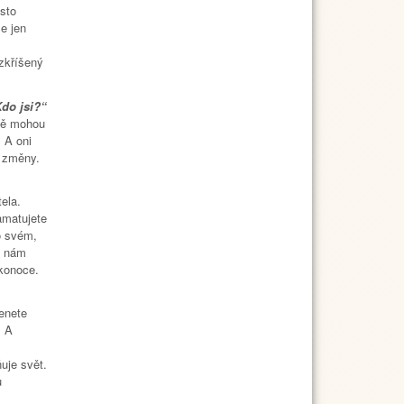
ísto
e jen
Vzkříšený
Kdo jsi?“
ě mohou
 A oni
h změny.
ela.
amatujete
o svém,
y nám
konoce.
enete
. A
uje svět.
u