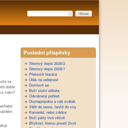
Hledat
Vyhledávání
Poslední příspěvky
Sborový dopis 2026/2
Sborový dopis 2026/1
Překročit hranice
Útěk na veřejnost
tože se
Domluvit se
hli dobře
Boží stolní etiketa
, co mám?
Odvrácený pohled
Duchaprázdno a náš svátek
nechejte
Věřit do tance, tančit do víry
 každém
Kamarád, nebo zrádce
Boží párty trvá věčně
Blízkost, kterou proudí život
ebuji