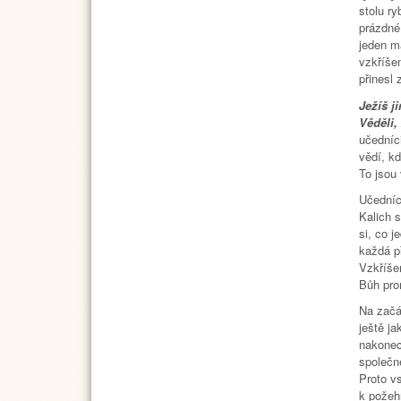
stolu ry
prázdné
jeden m
vzkříšen
přinesl
Ježíš j
Věděli, 
učedníc
vědí, k
To jsou 
Učedníc
Kalich 
si, co j
každá p
Vzkříše
Bůh pro
Na začá
ještě j
nakonec
společn
Proto vs
k požeh