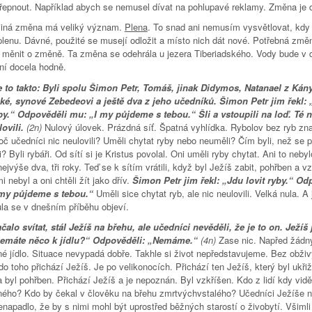
řepnout. Například abych se nemusel dívat na pohlupavé reklamy. Změna je d
 jiná změna má veliký význam.
Plena
. To snad ani nemusím vysvětlovat, kdy 
plenu. Dávné, použité se musejí odložit a místo nich dát nové. Potřebná změ
měnit o změně. Ta změna se odehrála u jezera Tiberiadského. Vody bude v
ní docela hodně.
e to takto: Byli spolu Šimon Petr, Tomáš, jinak Didymos, Natanael z Kán
ské, synové Zebedeovi a ještě dva z jeho učedníků. Šimon Petr jim řekl:
yby.“ Odpověděli mu: „I my půjdeme s tebou.“ Šli a vstoupili na loď. Té 
lovili.
(2n)
Nulový úlovek. Prázdná síť. Špatná vyhlídka. Rybolov bez ryb z
oč učedníci nic neulovili? Uměli chytat ryby nebo neuměli? Čím byli, než se př
? Byli rybáři. Od sítí si je Kristus povolal. Oni uměli ryby chytat. Ani to nebyl
ejvýše dva, tři roky. Teď se k sítím vrátili, když byl Ježíš zabit, pohřben a v
i nebyl a oni chtěli žít jako dřív.
Šimon Petr jim řekl: „Jdu lovit ryby.“ Od
 my půjdeme s tebou.“
Uměli sice chytat ryb, ale nic neulovili. Velká nula. A 
ula se v dnešním příběhu objeví.
čalo svítat, stál Ježíš na břehu, ale učedníci nevěděli, že je to on. Ježíš 
nemáte něco k jídlu?“ Odpověděli: „Nemáme.“
(4n)
Zase nic. Napřed žádn
né jídlo. Situace nevypadá dobře. Takhle si život nepředstavujeme. Bez obživ
 do toho přichází Ježíš. Je po velikonocích. Přichází ten Ježíš, který byl ukři
 byl pohřben. Přichází Ježíš a je nepoznán. Byl vzkříšen. Kdo z lidí kdy vidě
ného? Kdo by čekal v člověku na břehu zmrtvýchvstalého? Učedníci Ježíše n
enapadlo, že by s nimi mohl být uprostřed běžných starostí o živobytí. Všimli 