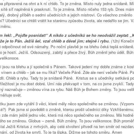
ba připravená na ohni a k ní chléb. To je změna. Místo nuly jedna snídaně. M
 sítě síť naplněná k prasknutí. To je změna. Místo ničeho 153 ryb. Dnes mám
alý, drobný příběh o sedmi učednících a jejich mistrovi. Co všechno změnilo
í? Učedníci se chtěli vrátit ke starému způsobu života, ale nedařilo se jim. 
 změnu.
im řekl: „Pojďte posnídat!“ A nikdo z učedníků se ho neodvážil zeptat: „
že je to Pán. Ježíš šel, vzal chléb a dával jim; stejně i rybu.
(12n)
Konečn
i odpočinout od své námahy. Po noční plavbě je na břehu čeká teplá snídaně.
do je hostí. Ježíš. Odsouzený, zabitý a přece živý. Bůh změnil jeho úděl. Bů
velikonoce.
i jsou na břehu a jí společně s Pánem. Takové jedení my dobře známe z kost
s vínem a chléb – jak se mu říká? Večeře Páně. Zde ale není večeře Páně. P
edli. Chléb a rybu. Tady to je snídaně Páně. Kristus se s učedníky setkává p
říležitost je mu dost dobré. Umí nás překvapit v tom, na co jsme zvyklí. Tad
ný naznačuje – změnou vína za rybu. Náš Bůh je Bohem změny. To jsou veli
měňuje svět.
tku jsem zde vytáhl 3 věci, které měly něco společného se změnou. (Vzpom
aké?) Pak jsme si pověděli o změně, kterou prošli učedníci díky Vzkříšenému
 zde mám ještě jednu věc, která má něco společného se změnou. Má hodně
ého se změnou. Globus – země. Bůh změny. To jsou velikonoce. Bůh proměň
tal Ježíš Kristus z mrtvých, aby celé stvoření přivedl na ten směr od nezdar
nání, od života ke smrti. To je ta šipka. Držme se tohoto směru. Amen