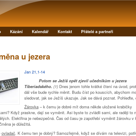
Přejít k hlavnímu obsahu
b
Kázání
Kalendář
Kontakt
Přátelé a partneři
měna u jezera
Jan 21,1-14
Potom se Ježíš opět zjevil učedníkům u jezera
Tiberiadského.
(1)
Dnes jenom tohle krátké čtení na úvod, pro
dál vše bude rychle měnit. Budu číst po kouscích, abychom mo
sledovat, jak se Ježíš ukazuje. Jak se dává poznat. Pohleďte
Žárovka
– k čemu je dobré mít doma někde uložené krabičky
ami? Když praskne, dají se vyměnit. Asi byste to zvládli sami, ale raději to 
ělých. Elektřina je nebezpečná. Čas od času je zapotřebí vyměnit žárovku v
Změna je důležitá.
–
ovladač
. K čemu ten je dobrý? Samozřejmě, když se dívám na televizi, potř