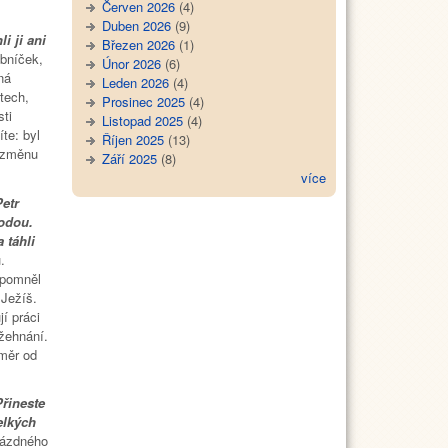
Červen 2026
(4)
Duben 2026
(9)
i ji ani
Březen 2026
(1)
ybníček,
Únor 2026
(6)
ná
Leden 2026
(4)
tech,
Prosinec 2025
(4)
sti
Listopad 2025
(4)
íte: byl
Říjen 2025
(13)
e změnu
Září 2025
(8)
více
etr
vodou.
 táhli
.
apomněl
 Ježíš.
jí práci
ožehnání.
Směr od
Přineste
elkých
rázdného