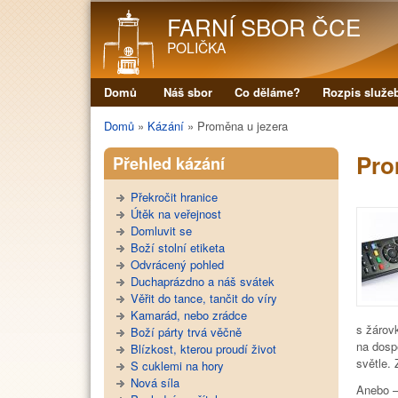
FARNÍ SBOR ČCE
POLIČKA
Domů
Náš sbor
Co děláme?
Rozpis služe
Hlavní menu
Domů
»
Kázání
»
Proměna u jezera
Jste zde
Pro
Přehled kázání
Překročit hranice
Útěk na veřejnost
Domluvit se
Boží stolní etiketa
Odvrácený pohled
Duchaprázdno a náš svátek
Věřit do tance, tančit do víry
Kamarád, nebo zrádce
s žárovk
Boží párty trvá věčně
na dosp
Blízkost, kterou proudí život
světle. 
S cuklemi na hory
Nová síla
Anebo 