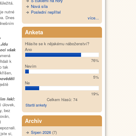
S cuklemi na hory
ůležitá.
Nová síla
je nutné
Poslední nepřítel
na. Dnes
více...
 dnešním
Anketa
y
Hlásíte se k nějakému náboženství?
 „Jdu
Ano
noci však
namená
76%
idali k
Nevím
o tak
zkříšen,
5%
pověděli
Ne
ještě
19%
jim řekl:
Celkem hlasů: 74
ý úlovek,
Starší ankety
y, bez
žován,
Archiv
l
epoznali.
Srpen 2026
(7)
jste si,