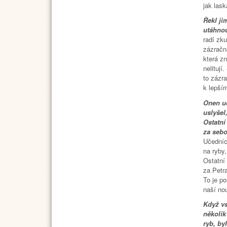
jak las
Řekl ji
utáhnou
radí zku
zázračná
která zn
nelitují
to zázr
k lepší
Onen uč
uslyšel
Ostatní 
za sebo
Učedníc
na ryby
Ostatní 
za Petra
To je p
naší no
Když vs
několik
ryb, byl