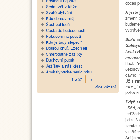
Poslední nepřítel
občas p
Sedm vět z kříže
A ještě
Svaté plýtvání
změnit 
Kde domov můj
budeme 
Šest pohledů
vyprávě
Cesta do budoucnosti
Pokušení na poušti
Stalo s
Kdo je tady slepec?
Galilej
Dobrou chuť, Ezechieli
lovit r
Směrodatné zážitky
nic neu
Duchovní pupík
hlad. Pr
Ježíšův a náš křest
Ježíšovi
Apokalyptické heslo roku
dávno, n
1 z 21
›
Už s nim
mu: „I
více kázání
jedna n
Když za
„Děti, 
teď žád
jídla. A
zemřel a
vzkříše
Ani je n