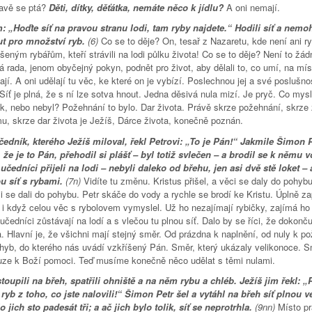
kavě se ptá?
Děti, dítky, děťátka, nemáte něco k jídlu?
A oni nemají.
m: „Hoďte síť na pravou stranu lodi, tam ryby najdete.“ Hodili síť a nemohl
t pro množství ryb.
(6)
Co se to děje? On, tesař z Nazaretu, kde není ani r
šeným rybářům, kteří strávili na lodi půlku života! Co se to děje? Není to žád
 rada, jenom obyčejný pokyn, podnět pro život, aby dělali to, co umí, na mís
ají. A oni udělají tu věc, ke které on je vybízí. Poslechnou jej a své poslušno
. Síť je plná, že s ní lze sotva hnout. Jedna děsivá nula mizí. Je pryč. Co mysl
ak, nebo nebyl? Požehnání to bylo. Dar života. Právě skrze požehnání, skrz
mu, skrze dar života je Ježíš, Dárce života, konečně poznán.
edník, kterého Ježíš miloval, řekl Petrovi: „To je Pán!“ Jakmile Šimon P
, že je to Pán, přehodil si plášť – byl totiž svlečen – a brodil se k němu 
učedníci přijeli na lodi – nebyli daleko od břehu, jen asi dvě stě loket – a
u síť s rybami.
(7n)
Vidíte tu změnu. Kristus přišel, a věci se daly do pohybu
i se dali do pohybu. Petr skáče do vody a rychle se brodí ke Kristu. Úplně z
, i když celou věc s rybolovem vymyslel. Už ho nezajímají rybičky, zajímá ho
učedníci zůstávají na lodí a s vlečou tu plnou síť. Dalo by se říci, že dokonču
. Hlavní je, že všichni mají stejný směr. Od prázdna k naplnění, od nuly k p
ohyb, do kterého nás uvádí vzkříšený Pán. Směr, který ukázaly velikonoce. 
uze k Boží pomoci. Teď musíme konečně něco udělat s těmi nulami.
toupili na břeh, spatřili ohniště a na něm rybu a chléb. Ježíš jim řekl: „
 ryb z toho, co jste nalovili!“ Šimon Petr šel a vytáhl na břeh síť plnou v
o jich sto padesát tři; a ač jich bylo tolik, síť se neprotrhla.
(9nn)
Místo p