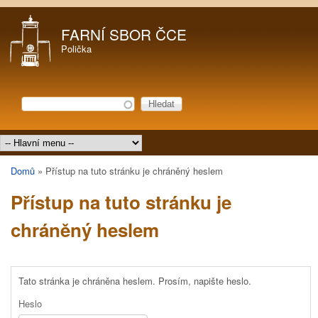
Přejít k hlavnímu obsahu
FARNÍ SBOR ČCE
Polička
Hledat
Vyhledávání
Hlavní menu
Domů
»
Přístup na tuto stránku je chráněný heslem
Jste zde
Přístup na tuto stránku je
chráněný heslem
Tato stránka je chráněna heslem. Prosím, napište heslo.
Heslo