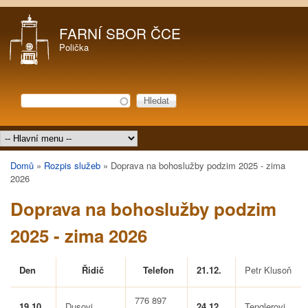
Přejít k hlavnímu obsahu
FARNÍ SBOR ČCE
Polička
Hledat
Vyhledávání
Hlavní menu
Domů
»
Rozpis služeb
»
Doprava na bohoslužby podzim 2025 - zima
Jste zde
2026
Doprava na bohoslužby podzim
2025 - zima 2026
Den
Řidič
Telefon
21.12.
Petr Klusoň
776 897
19.10.
Dusovi
24.12.
Tenglerovi