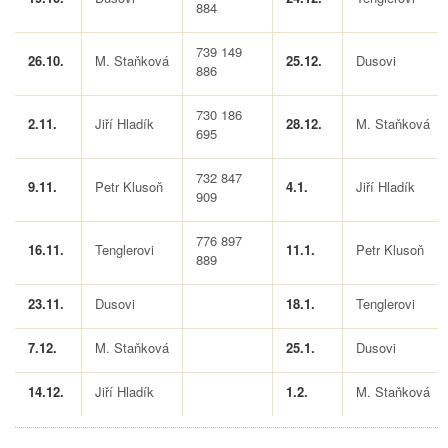
884
739 149
26.10.
M. Staňková
25.12.
Dusovi
886
730 186
2.11.
Jiří Hladík
28.12.
M. Staňková
695
732 847
9.11.
Petr Klusoň
4.1.
Jiří Hladík
909
776 897
16.11.
Tenglerovi
11.1.
Petr Klusoň
889
23.11.
Dusovi
18.1.
Tenglerovi
7.12.
M. Staňková
25.1.
Dusovi
14.12.
Jiří Hladík
1.2.
M. Staňková
Tweet Widget