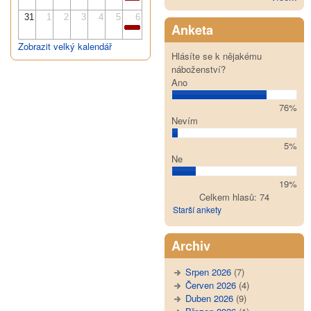
31
1
2
3
4
5
6
Anketa
Zobrazit velký kalendář
Hlásíte se k nějakému
náboženství?
Ano
76%
Nevím
5%
Ne
19%
Celkem hlasů: 74
Starší ankety
Archiv
Srpen 2026
(7)
Červen 2026
(4)
Duben 2026
(9)