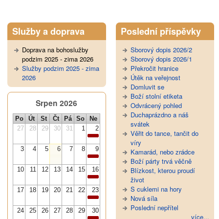
Služby a doprava
Poslední příspěvky
Doprava na bohoslužby
Sborový dopis 2026/2
podzim 2025 - zima 2026
Sborový dopis 2026/1
Služby podzim 2025 - zima
Překročit hranice
2026
Útěk na veřejnost
Domluvit se
Boží stolní etiketa
Srpen 2026
Odvrácený pohled
Duchaprázdno a náš
Po
Út
St
Čt
Pá
So
Ne
svátek
27
28
29
30
31
1
2
Věřit do tance, tančit do
víry
3
4
5
6
7
8
9
Kamarád, nebo zrádce
Boží párty trvá věčně
10
11
12
13
14
15
16
Blízkost, kterou proudí
život
S cuklemi na hory
17
18
19
20
21
22
23
Nová síla
Poslední nepřítel
24
25
26
27
28
29
30
více...