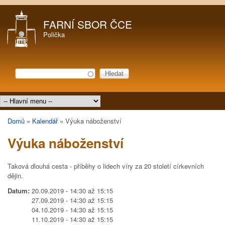
Přejít k hlavnímu obsahu
FARNÍ SBOR ČCE
Polička
Hledat
Vyhledávání
Hlavní menu
Domů
»
Kalendář
»
Výuka náboženství
Jste zde
Výuka náboženství
Taková dlouhá cesta - příběhy o lidech víry za 20 století církevních
dějin.
Datum:
20.09.2019 -
14:30
až
15:15
27.09.2019 -
14:30
až
15:15
04.10.2019 -
14:30
až
15:15
11.10.2019 -
14:30
až
15:15