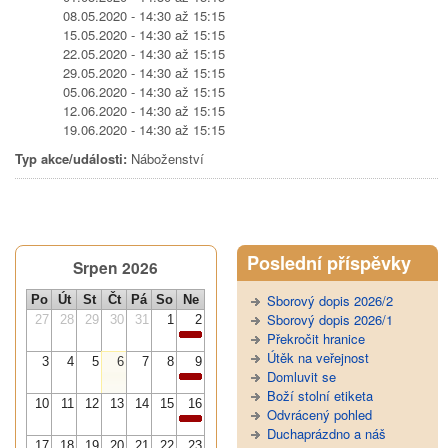
08.05.2020 -
14:30
až
15:15
15.05.2020 -
14:30
až
15:15
22.05.2020 -
14:30
až
15:15
29.05.2020 -
14:30
až
15:15
05.06.2020 -
14:30
až
15:15
12.06.2020 -
14:30
až
15:15
19.06.2020 -
14:30
až
15:15
Typ akce/události:
Náboženství
Tweet Widget
Poslední příspěvky
Srpen 2026
Sborový dopis 2026/2
Po
Út
St
Čt
Pá
So
Ne
Sborový dopis 2026/1
27
28
29
30
31
1
2
Překročit hranice
Útěk na veřejnost
3
4
5
6
7
8
9
Domluvit se
Boží stolní etiketa
10
11
12
13
14
15
16
Odvrácený pohled
Duchaprázdno a náš
17
18
19
20
21
22
23