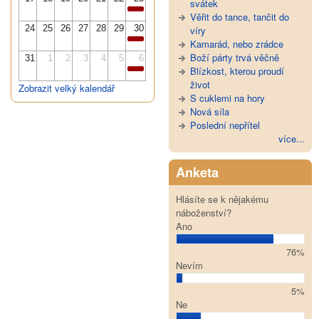
svátek
Věřit do tance, tančit do
24
25
26
27
28
29
30
víry
Kamarád, nebo zrádce
Boží párty trvá věčně
31
1
2
3
4
5
6
Blízkost, kterou proudí
život
Zobrazit velký kalendář
S cuklemi na hory
Nová síla
Poslední nepřítel
více...
Anketa
Hlásíte se k nějakému
náboženství?
Ano
76%
Nevím
5%
Ne