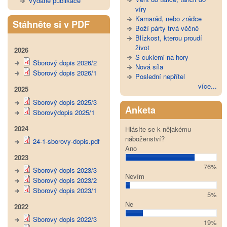
Vydané publikace
víry
Kamarád, nebo zrádce
Stáhněte si v PDF
Boží párty trvá věčně
Blízkost, kterou proudí
život
2026
S cuklemi na hory
Sborový dopis 2026/2
Nová síla
Sborový dopis 2026/1
Poslední nepřítel
více...
2025
Sborový dopis 2025/3
Anketa
Sborovýdopis 2025/1
2024
Hlásíte se k nějakému
náboženství?
24-1-sborovy-dopis.pdf
Ano
2023
76%
Sborový dopis 2023/3
Nevím
Sborový dopis 2023/2
Sborový dopis 2023/1
5%
Ne
2022
Sborovy dopis 2022/3
19%