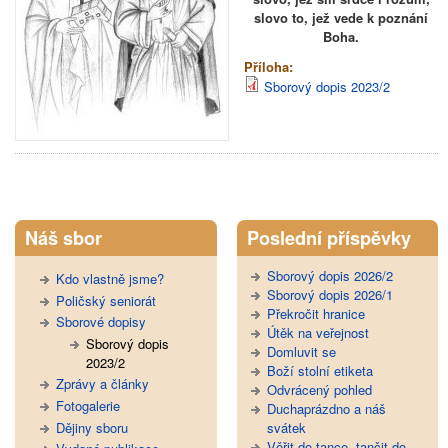
slovo to, jež vede k poznání
Boha.
Příloha:
Sborový dopis 2023/2
Tweet Widget
Náš sbor
Poslední příspěvky
Sborový dopis 2026/2
Kdo vlastně jsme?
Sborový dopis 2026/1
Poličský seniorát
Překročit hranice
Sborové dopisy
Útěk na veřejnost
Sborový dopis
Domluvit se
2023/2
Boží stolní etiketa
Zprávy a články
Odvrácený pohled
Fotogalerie
Duchaprázdno a náš
Dějiny sboru
svátek
Věřit do tance, tančit do