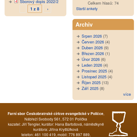
Sborový dopis 2022/2
Celkem hlasů: 74
1 z 8
›
Starší ankety
Archiv
Srpen 2026
(7)
Červen 2026
(4)
Duben 2026
(9)
Březen 2026
(1)
Únor 2026
(6)
Leden 2026
(4)
Prosinec 2025
(4)
Listopad 2025
(4)
Říjen 2025
(13)
Září 2025
(8)
více
,
Farní sbor Českobratrské církve evangelické v Poličce
Nábřeží Svobody 561, 572 01 Polička
kazatel: Jiří Tengler, kurátor: Hana Bartošová, náměstkyně
kurátora: Jiřina Kryštůfková
telefon: 461 100 419, mobil: 776 897 889,