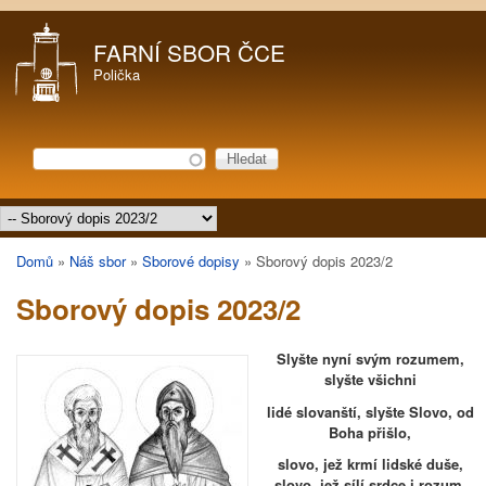
Přejít k hlavnímu obsahu
FARNÍ SBOR ČCE
Polička
Hledat
Vyhledávání
Hlavní menu
Domů
»
Náš sbor
»
Sborové dopisy
»
Sborový dopis 2023/2
Jste zde
Sborový dopis 2023/2
Slyšte nyní svým rozumem,
slyšte všichni
lidé slovanští, slyšte Slovo, od
Boha přišlo,
slovo, jež krmí lidské duše,
slovo, jež sílí srdce i rozum,