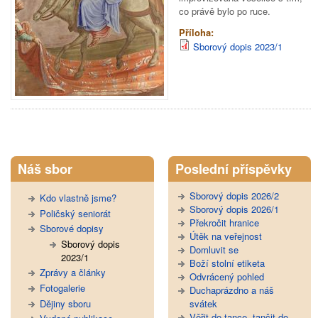
co právě bylo po ruce.
Příloha:
Sborový dopis 2023/1
Tweet Widget
Náš sbor
Poslední příspěvky
Sborový dopis 2026/2
Kdo vlastně jsme?
Sborový dopis 2026/1
Poličský seniorát
Překročit hranice
Sborové dopisy
Útěk na veřejnost
Sborový dopis
Domluvit se
2023/1
Boží stolní etiketa
Zprávy a články
Odvrácený pohled
Fotogalerie
Duchaprázdno a náš
Dějiny sboru
svátek
Věřit do tance, tančit do