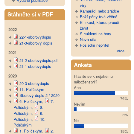
Vydané publikace
víry
Kamarád, nebo zrádce
Stáhněte si v PDF
Boží párty trvá věčně
Blízkost, kterou proudí
život
2022
S cuklemi na hory
22-1-sborovydopis
Nová síla
21-3-sborový dopis
Poslední nepřítel
více...
2021
21-2-sborovydopis.pdf
Anketa
21-1-sborovydopis
2020
Hlásíte se k nějakému
náboženství?
20-3-sboroydopis
Ano
11. Poličským
Sborový dopis 2 / 2020
76%
6. Poličským
,
7.
Nevím
Poličským
,
8.
Poličským
,
9.
5%
Poličským
,
10.
Ne
Poličským
1. Poličským
,
2.
19%