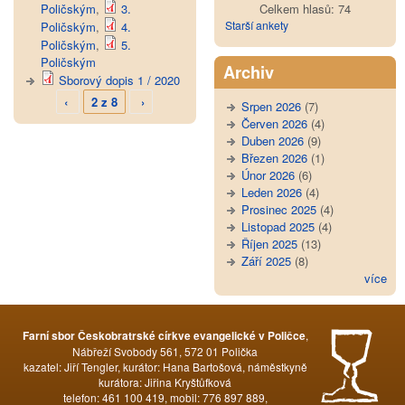
Poličským
,
3.
Celkem hlasů: 74
Starší ankety
Poličským
,
4.
Poličským
,
5.
Poličským
Archiv
Sborový dopis 1 / 2020
‹
2 z 8
›
Srpen 2026
(7)
Červen 2026
(4)
Duben 2026
(9)
Březen 2026
(1)
Únor 2026
(6)
Leden 2026
(4)
Prosinec 2025
(4)
Listopad 2025
(4)
Říjen 2025
(13)
Září 2025
(8)
více
,
Farní sbor Českobratrské církve evangelické v Poličce
Nábřeží Svobody 561, 572 01 Polička
kazatel: Jiří Tengler, kurátor: Hana Bartošová, náměstkyně
kurátora: Jiřina Kryštůfková
telefon: 461 100 419, mobil: 776 897 889,