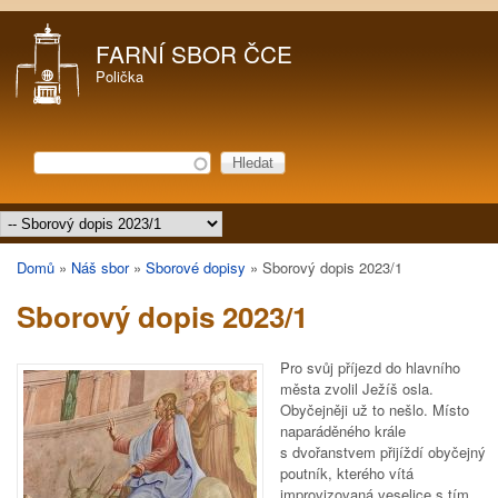
Přejít k hlavnímu obsahu
FARNÍ SBOR ČCE
Polička
Hledat
Vyhledávání
Hlavní menu
Domů
»
Náš sbor
»
Sborové dopisy
»
Sborový dopis 2023/1
Jste zde
Sborový dopis 2023/1
Pro svůj příjezd do hlavního
města zvolil Ježíš osla.
Obyčejněji už to nešlo. Místo
naparáděného krále
s dvořanstvem přijíždí obyčejný
poutník, kterého vítá
improvizovaná veselice s tím,