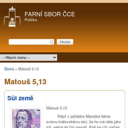
Přejít k hlavnímu obsahu
FARNÍ SBOR ČCE
Polička
Hledat
Vyhledávání
Hlavní menu
Domů
»
Matouš 5,13
Jste zde
Matouš 5,13
Sůl země
Matouš 5,13
Když v pohádce Maruška řekne
svému královskému otci, že ho má ráda jako
sůl, velice jej tím popudí. Král se cítí uražen