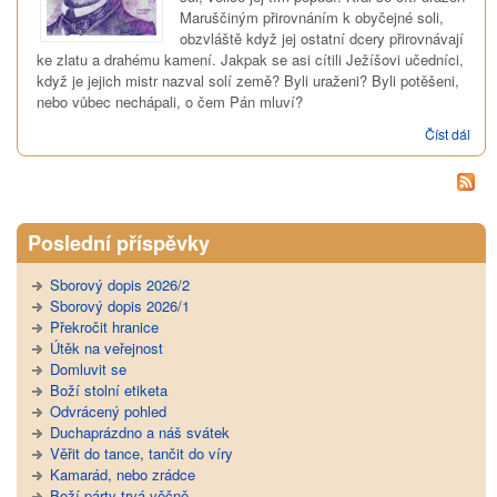
Maruščiným přirovnáním k obyčejné soli,
obzvláště když jej ostatní dcery přirovnávají
ke zlatu a drahému kamení. Jakpak se asi cítili Ježíšovi učedníci,
když je jejich mistr nazval solí země? Byli uraženi? Byli potěšeni,
nebo vůbec nechápali, o čem Pán mluví?
Číst dál
Sůl
zem
Poslední příspěvky
Sborový dopis 2026/2
Sborový dopis 2026/1
Překročit hranice
Útěk na veřejnost
Domluvit se
Boží stolní etiketa
Odvrácený pohled
Duchaprázdno a náš svátek
Věřit do tance, tančit do víry
Kamarád, nebo zrádce
Boží párty trvá věčně