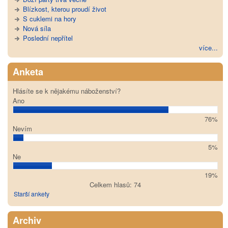
Blízkost, kterou proudí život
S cuklemi na hory
Nová síla
Poslední nepřítel
více...
Anketa
Hlásíte se k nějakému náboženství?
Ano
76%
Nevím
5%
Ne
19%
Celkem hlasů: 74
Starší ankety
Archiv