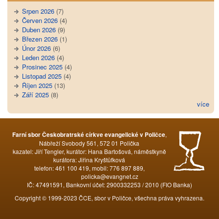
Srpen 2026
(7)
Červen 2026
(4)
Duben 2026
(9)
Březen 2026
(1)
Únor 2026
(6)
Leden 2026
(4)
Prosinec 2025
(4)
Listopad 2025
(4)
Říjen 2025
(13)
Září 2025
(8)
více
,
Farní sbor Českobratrské církve evangelické v Poličce
Nábřeží Svobody 561, 572 01 Polička
kazatel: Jiří Tengler, kurátor: Hana Bartošová, náměstkyně
kurátora: Jiřina Kryštůfková
telefon: 461 100 419, mobil: 776 897 889,
policka@evangnet.cz
IČ: 47491591, Bankovní účet: 2900332253 / 2010 (FIO Banka)
Copyright © 1999-2023 ČCE, sbor v Poličce, všechna práva vyhrazena.