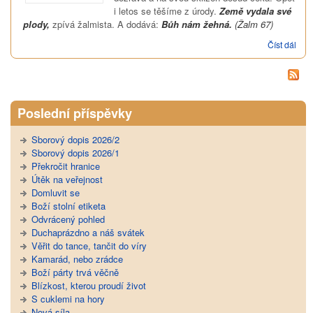
i letos se těšíme z úrody.
Země vydala své
plody,
zpívá žalmista. A dodává:
Bůh nám žehná.
(Žalm 67)
Číst dál
Dost
živo
dost
rado
Poslední příspěvky
Sborový dopis 2026/2
Sborový dopis 2026/1
Překročit hranice
Útěk na veřejnost
Domluvit se
Boží stolní etiketa
Odvrácený pohled
Duchaprázdno a náš svátek
Věřit do tance, tančit do víry
Kamarád, nebo zrádce
Boží párty trvá věčně
Blízkost, kterou proudí život
S cuklemi na hory
Nová síla