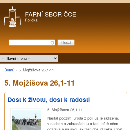
Přejít k hlavnímu obsahu
FARNÍ SBOR ČCE
Polička
Hledat
Vyhledávání
Hlavní menu
Domů
»
5. Mojžíšova 26,1-11
Jste zde
5. Mojžíšova 26,1-11
Dost k životu, dost k radosti
5. Mojžíšova 26,1-11
Nastal podzim, úroda z polí už je sklizena,
v sadech a zahradách tu a tam ještě něco
dozrává a na svou sklizeň dosud čeká. Opět