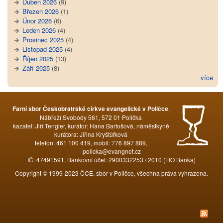
Duben 2026
(9)
Březen 2026
(1)
Únor 2026
(6)
Leden 2026
(4)
Prosinec 2025
(4)
Listopad 2025
(4)
Říjen 2025
(13)
Září 2025
(8)
více
,
Farní sbor Českobratrské církve evangelické v Poličce
Nábřeží Svobody 561, 572 01 Polička
kazatel: Jiří Tengler, kurátor: Hana Bartošová, náměstkyně
kurátora: Jiřina Kryštůfková
telefon: 461 100 419, mobil: 776 897 889,
policka@evangnet.cz
IČ: 47491591, Bankovní účet: 2900332253 / 2010 (FIO Banka)
Copyright © 1999-2023 ČCE, sbor v Poličce, všechna práva vyhrazena.